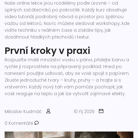
Naše online lekce jsou rozdělěny podle úrovně – od
úplných začátečníků po pokročilé. Každý kurz obsahuje
video tutoriál, podrobný návod a prostor pro zpětnou
vazbu od lektorů. Navíc můžete sledovat workshopy, kde
vidíte techniku v reálném čase a získáte tipy, jak
dosáhnout hladkých přechodů i textur.
První kroky v praxi
Rozpusťte malé množství vosku v pánvi, přidejte barvu a
rychle ji rozprostřete na připravený podklad. Hned po
nanesení použijte udlovač, aby se vosk spojil s papírem.
Zkuste jednoduché tvary – kruhy, pruhy – a hrajte si s
vrstvením. Každý nový tah vám pomůže pochopit, jak
vosk reaguje na teplo a jak lze vytvořit zajímavé efekty.
Miloslav Kudrnáč
10 říj 2025
0 Komentáře