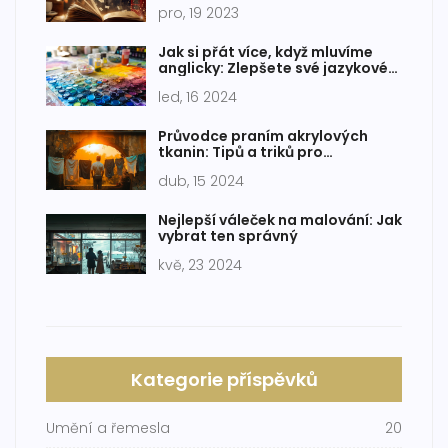
projekčního plátna
pro, 19 2023
Jak si přát více, když mluvíme
anglicky: Zlepšete své jazykové
dovednosti
led, 16 2024
Průvodce praním akrylových
tkanin: Tipů a triků pro
dlouhotrvající krásu
dub, 15 2024
Nejlepší váleček na malování: Jak
vybrat ten správný
kvě, 23 2024
Kategorie příspěvků
Umění a řemesla
20