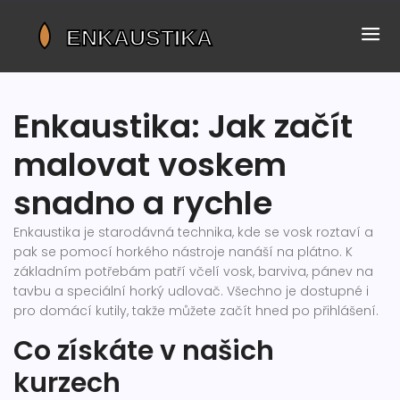
Enkaustika: Jak začít
malovat voskem
snadno a rychle
Enkaustika je starodávná technika, kde se vosk roztaví a
pak se pomocí horkého nástroje nanáší na plátno. K
základním potřebám patří včelí vosk, barviva, pánev na
tavbu a speciální horký udlovač. Všechno je dostupné i
pro domácí kutily, takže můžete začít hned po přihlášení.
Co získáte v našich
kurzech