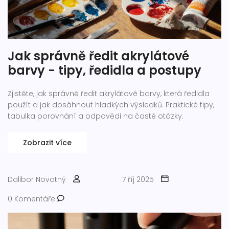
Jak správně ředit akrylátové
barvy - tipy, ředidla a postupy
Zjistěte, jak správně ředit akrylátové barvy, která ředidla
použít a jak dosáhnout hladkých výsledků. Praktické tipy,
tabulka porovnání a odpovědi na časté otázky.
Zobrazit více
Dalibor Novotný
7 říj 2025
0 Komentáře