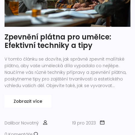
Zpevnění plátna pro umělce:
Efektivní techniky a tipy
V tomto článku se dozvíte, jak správně zpevnit malířské
plátno, aby vaše umělecká díla vypadala co nejlépe.
Naučíme vás různé techniky přípravy a zpevnění plátna,
poskytneme tipy pro zajištění trvanlivosti a estetického
vzhledu vašich děl. Objevíte také, jak se vyvarovat
běžných chyb a jak využít domácí metod zpevnění pro
nejlepší výsledky.
Zobrazit více
Dalibor Novotný
19 pro 2023
0 Komentáře