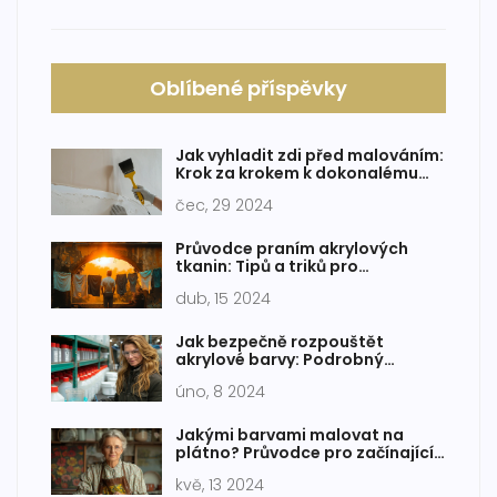
Oblíbené příspěvky
Jak vyhladit zdi před malováním:
Krok za krokem k dokonalému
povrchu
čec, 29 2024
Průvodce praním akrylových
tkanin: Tipů a triků pro
dlouhotrvající krásu
dub, 15 2024
Jak bezpečně rozpouštět
akrylové barvy: Podrobný
průvodce
úno, 8 2024
Jakými barvami malovat na
plátno? Průvodce pro začínající
umělce
kvě, 13 2024