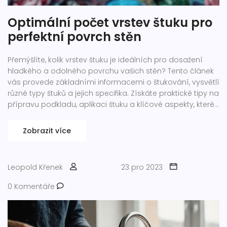
Optimální počet vrstev štuku pro
perfektní povrch stěn
Přemýšlíte, kolik vrstev štuku je ideálních pro dosažení
hladkého a odolného povrchu vašich stěn? Tento článek
vás provede základními informacemi o štukování, vysvětlí
různé typy štuků a jejich specifika. Získáte praktické tipy na
přípravu podkladu, aplikaci štuku a klíčové aspekty, které
je třeba zvážit při výběru správného počtu vrstev štuku
pro vaší domácnost.
Zobrazit více
Leopold Křenek
23 pro 2023
0 Komentáře