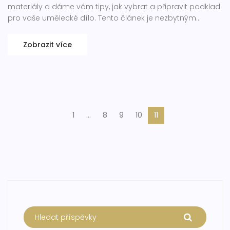
materiály a dáme vám tipy, jak vybrat a připravit podklad
pro vaše umělecké dílo. Tento článek je nezbytným
průvodcem pro všechny začínající i pokročilé umělce,
kteří chtějí maximálně využít své akrylové barvy.
Zobrazit více
1
…
8
9
10
11