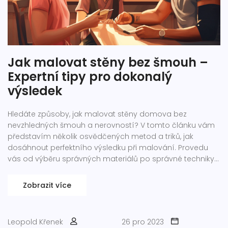
Jak malovat stěny bez šmouh –
Expertní tipy pro dokonalý
výsledek
Hledáte způsoby, jak malovat stěny domova bez
nevzhledných šmouh a nerovností? V tomto článku vám
představím několik osvědčených metod a triků, jak
dosáhnout perfektního výsledku při malování. Provedu
vás od výběru správných materiálů po správné techniky
štětcování a aplikace barvy, včetně různých triků, které
vám pomohou předejít běžným chybám.
Zobrazit více
Leopold Křenek
26 pro 2023