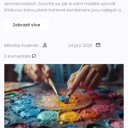
domácnostech. Dozvíte se, jak si sami můžete vytvořit
křídovou barvu, které barevné kombinace jsou nejlepší a
jakou roli hraje křídová barva v kontextu moderního
designu a dekorace. A možná zjistíte, jak jsem se jednou
Zobrazit více
při malování pocítil jako Picasso, ale jen téměř.
Miloslav Kudrnáč
24 pro 2023
0 Komentáře