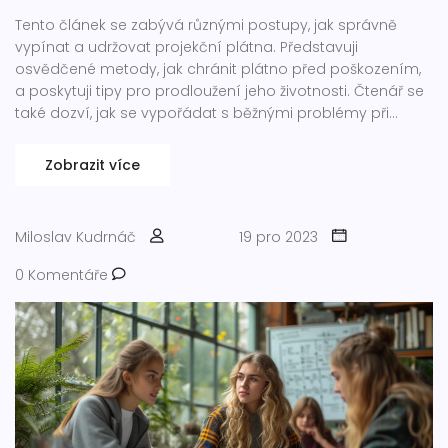
Tento článek se zabývá různými postupy, jak správně
vypínat a udržovat projekční plátna. Představuji
osvědčené metody, jak chránit plátno před poškozením,
a poskytuji tipy pro prodloužení jeho životnosti. Čtenář se
také dozví, jak se vypořádat s běžnými problémy při
vypínání a jak provádět základní údržbu pro zachování
dobrého stavu plátna.
Zobrazit více
Miloslav Kudrnáč
19 pro 2023
0 Komentáře