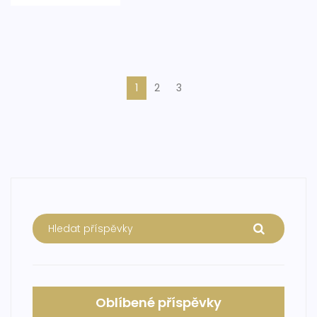
1
2
3
Oblíbené příspěvky