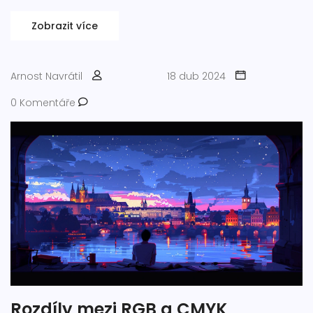
pro každého, kdo chce mít svůj domov stále svěží a
krásný.
Zobrazit více
Arnost Navrátil
18 dub 2024
0 Komentáře
Rozdíly mezi RGB a CMYK