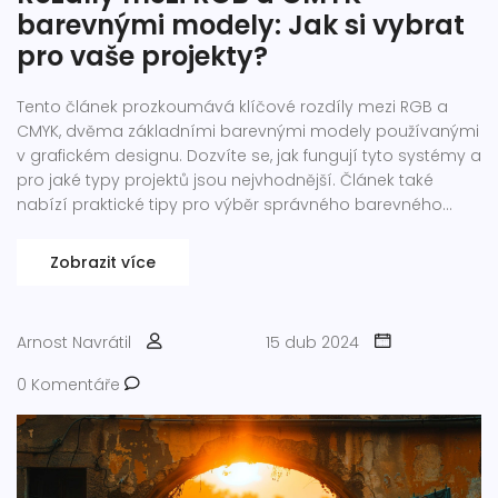
barevnými modely: Jak si vybrat
pro vaše projekty?
Tento článek prozkoumává klíčové rozdíly mezi RGB a
CMYK, dvěma základními barevnými modely používanými
v grafickém designu. Dozvíte se, jak fungují tyto systémy a
pro jaké typy projektů jsou nejvhodnější. Článek také
nabízí praktické tipy pro výběr správného barevného
modelu v závislosti na vašich konkrétních potřebách a
médiu, s kterým pracujete.
Zobrazit více
Arnost Navrátil
15 dub 2024
0 Komentáře