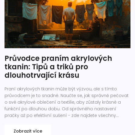
Průvodce praním akrylových
tkanin: Tipů a triků pro
dlouhotrvající krásu
Praní akrylových tkanin může být výzvou, ale s tímto
průvodcem je to snadné. Naučte se, jak správně pečovat
o své akrylové oblečení a textilie, aby zůstaly krásné a
funkční po dlouhou dobu. Od správného nastavení
pračky až po efektivní sušení - zde najdete všechny
potřebné tipy a triky.
Zobrazit více