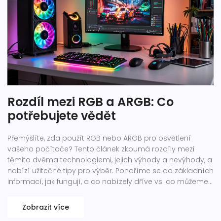
Rozdíl mezi RGB a ARGB: Co
potřebujete vědět
Přemýšlíte, zda použít RGB nebo ARGB pro osvětlení
vašeho počítače? Tento článek zkoumá rozdíly mezi
těmito dvěma technologiemi, jejich výhody a nevýhody, a
nabízí užitečné tipy pro výběr. Ponoříme se do základních
informací, jak fungují, a co nabízely dříve vs. co můžeme
očekávat dnes.
Zobrazit více