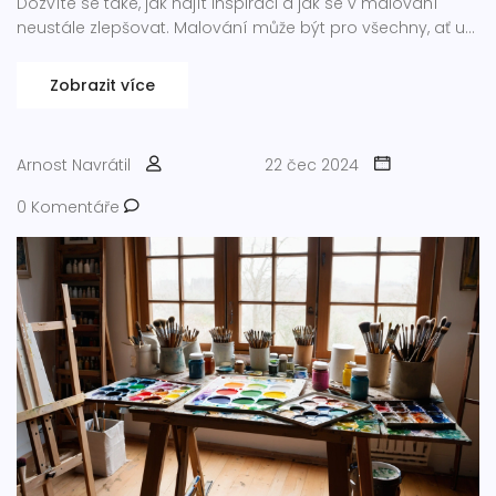
Dozvíte se také, jak najít inspiraci a jak se v malování
neustále zlepšovat. Malování může být pro všechny, ať už
jste úplný začátečník nebo již máte nějaké zkušenosti.
Zobrazit více
Arnost Navrátil
22 čec 2024
0 Komentáře