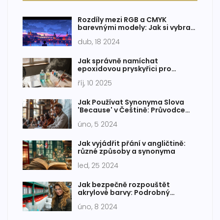
Rozdíly mezi RGB a CMYK
barevnými modely: Jak si vybrat
pro vaše projekty?
dub, 18 2024
Jak správně namíchat
epoxidovou pryskyřici pro
pouring
říj, 10 2025
Jak Používat Synonyma Slova
'Because' v Češtině: Průvodce
Rozšířením Slovní Zásoby
úno, 5 2024
Jak vyjádřit přání v angličtině:
různé způsoby a synonyma
led, 25 2024
Jak bezpečně rozpouštět
akrylové barvy: Podrobný
průvodce
úno, 8 2024