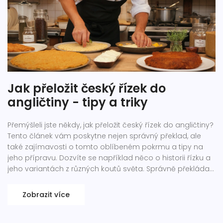
Jak přeložit český řízek do
angličtiny - tipy a triky
Přemýšleli jste někdy, jak přeložit český řízek do angličtiny?
Tento článek vám poskytne nejen správný překlad, ale
také zajímavosti o tomto oblíbeném pokrmu a tipy na
jeho přípravu. Dozvíte se například něco o historii řízku a
jeho variantách z různých koutů světa. Správně překládat
tradiční česká jídla může být někdy výzvou, ale s našimi
radami to zvládnete hravě.
Zobrazit více