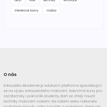
akryl
RGB
techniky
renovace
interiérové barvy
malba
O nás
Enkaustika Akademie je edukační platforma specializující
se na výuku enkaustického malování. Nabízíme kurzy pro
začátečníky i pokročilé studenty, kteří se chtějí naučit
techniky malování voskem. Na našem webu naleznete
podrobné návody, video tutoriály a workshopy, které vás