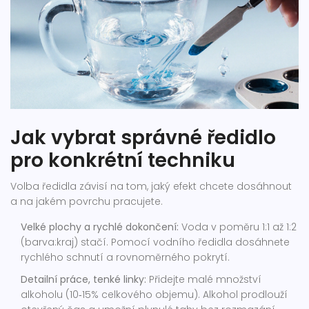
Jak vybrat správné ředidlo
pro konkrétní techniku
Volba ředidla závisí na tom, jaký efekt chcete dosáhnout
a na jakém povrchu pracujete.
Velké plochy a rychlé dokončení:
Voda v poměru 1:1 až 1:2
(barva:kraj) stačí. Pomocí vodního ředidla dosáhnete
rychlého schnutí a rovnoměrného pokrytí.
Detailní práce, tenké linky:
Přidejte malé množství
alkoholu (10‑15% celkového objemu). Alkohol prodlouží