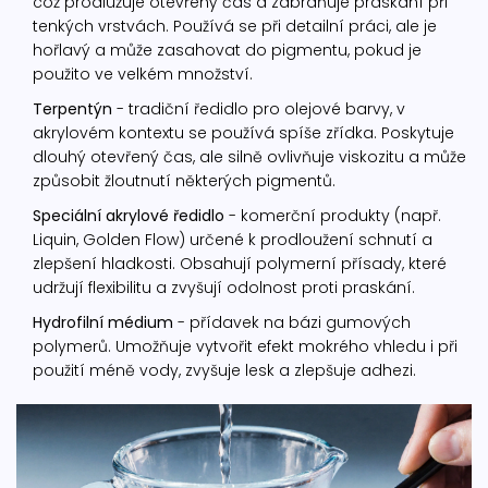
což prodlužuje otevřený čas a zabraňuje praskání při
tenkých vrstvách. Používá se při detailní práci, ale je
hořlavý a může zasahovat do pigmentu, pokud je
použito ve velkém množství.
Terpentýn
- tradiční ředidlo pro olejové barvy, v
akrylovém kontextu se používá spíše zřídka.
Poskytuje
dlouhý otevřený čas, ale silně ovlivňuje viskozitu a může
způsobit žloutnutí některých pigmentů.
Speciální akrylové ředidlo
- komerční produkty (např.
Liquin, Golden Flow) určené k prodloužení schnutí a
zlepšení hladkosti.
Obsahují polymerní přísady, které
udržují flexibilitu a zvyšují odolnost proti praskání.
Hydrofilní médium
- přídavek na bázi gumových
polymerů.
Umožňuje vytvořit efekt mokrého vhledu i při
použití méně vody, zvyšuje lesk a zlepšuje adhezi.