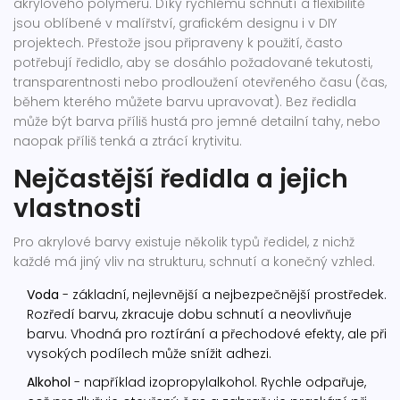
akrylového polymeru.
Díky rychlému schnutí a flexibilitě
jsou oblíbené v malířství, grafickém designu i v DIY
projektech. Přestože jsou připraveny k použití, často
potřebují ředidlo, aby se dosáhlo požadované tekutosti,
transparentnosti nebo prodloužení otevřeného času (čas,
během kterého můžete barvu upravovat). Bez ředidla
může být barva příliš hustá pro jemné detailní tahy, nebo
naopak příliš tenká a ztrácí krytivitu.
Nejčastější ředidla a jejich
vlastnosti
Pro akrylové barvy existuje několik typů ředidel, z nichž
každé má jiný vliv na strukturu, schnutí a konečný vzhled.
Voda
- základní, nejlevnější a nejbezpečnější prostředek.
Rozředí barvu, zkracuje dobu schnutí a neovlivňuje
barvu. Vhodná pro roztírání a přechodové efekty, ale při
vysokých podílech může snížit adhezi.
Alkohol
- například izopropylalkohol.
Rychle odpařuje,