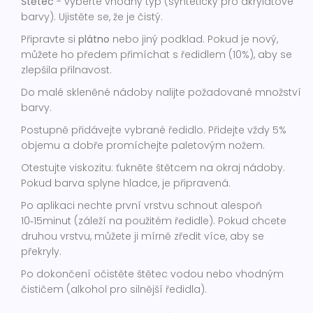
Štětec
- vyberte vhodný typ (syntetický pro akrylátové
barvy).
Ujistěte se, že je čistý.
Připravte si
plátno
nebo jiný podklad.
Pokud je nový,
můžete ho předem přimíchat s ředidlem (10%), aby se
zlepšila přilnavost.
Do malé skleněné nádoby nalijte požadované množství
barvy.
Postupně přidávejte vybrané ředidlo. Přidejte vždy 5%
objemu a dobře promíchejte paletovým nožem.
Otestujte viskozitu: ťukněte štětcem na okraj nádoby.
Pokud barva splyne hladce, je připravená.
Po aplikaci nechte první vrstvu schnout alespoň
10‑15minut (záleží na použitém ředidle). Pokud chcete
druhou vrstvu, můžete ji mírně zředit více, aby se
překryly.
Po dokončení očistěte štětec vodou nebo vhodným
čističem (alkohol pro silnější ředidla).