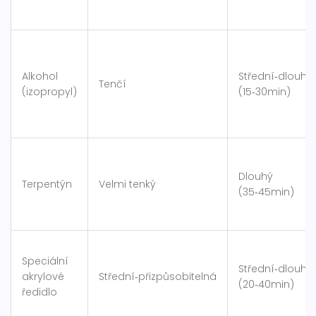
Alkohol
Střední‑dlouhý
Tenčí
(izopropyl)
(15‑30min)
Dlouhý
Terpentýn
Velmi tenký
(35‑45min)
Speciální
Střední‑dlouhý
akrylové
Střední‑přizpůsobitelná
(20‑40min)
ředidlo