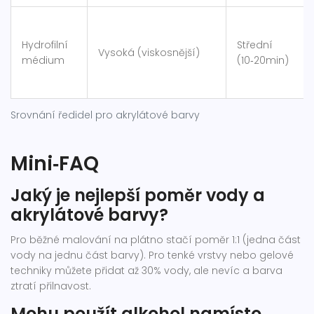
Hydrofilní
Střední
Vysoká (viskosnější)
médium
(10‑20min)
Srovnání ředidel pro akrylátové barvy
Mini‑FAQ
Jaký je nejlepší poměr vody a
akrylátové barvy?
Pro běžné malování na plátno stačí poměr 1:1 (jedna část
vody na jednu část barvy). Pro tenké vrstvy nebo gelové
techniky můžete přidat až 30% vody, ale nevíc a barva
ztratí přilnavost.
Mohu použít alkohol namísto