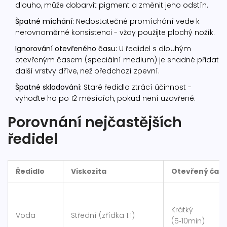
dlouho, může dobarvit pigment a změnit jeho odstín.
Špatné míchání:
Nedostatečné promíchání vede k
nerovnoměrné konsistenci - vždy použijte plochý nožík.
Ignorování otevřeného času:
U ředidel s dlouhým
otevřeným časem (speciální medium) je snadné přidat
další vrstvy dříve, než předchozí zpevní.
Špatné skladování:
Staré ředidlo ztrácí účinnost -
vyhoďte ho po 12 měsících, pokud není uzavřené.
Porovnání nejčastějších
ředidel
Ředidlo
Viskozita
Otevřený čas
Krátký
Voda
Střední (zřídka 1:1)
(5‑10min)