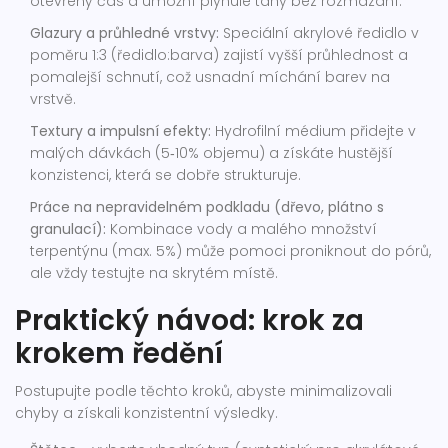
otevřený čas a umožní plynulé tahy bez rozmazání.
Glazury a průhledné vrstvy:
Speciální akrylové ředidlo v
poměru 1:3 (ředidlo:barva) zajistí vyšší průhlednost a
pomalejší schnutí, což usnadní míchání barev na
vrstvě.
Textury a impulsní efekty:
Hydrofilní médium přidejte v
malých dávkách (5‑10% objemu) a získáte hustější
konzistenci, která se dobře strukturuje.
Práce na nepravidelném podkladu (dřevo, plátno s
granulací):
Kombinace vody a malého množství
terpentýnu (max. 5%) může pomoci proniknout do pórů,
ale vždy testujte na skrytém místě.
Praktický návod: krok za
krokem ředění
Postupujte podle těchto kroků, abyste minimalizovali
chyby a získali konzistentní výsledky.