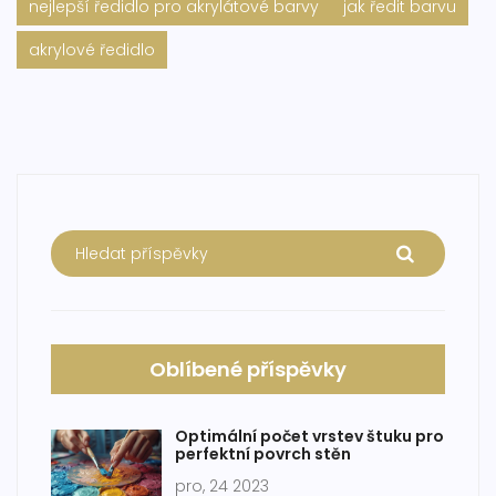
nejlepší ředidlo pro akrylátové barvy
jak ředit barvu
akrylové ředidlo
Oblíbené příspěvky
Optimální počet vrstev štuku pro
perfektní povrch stěn
pro, 24 2023