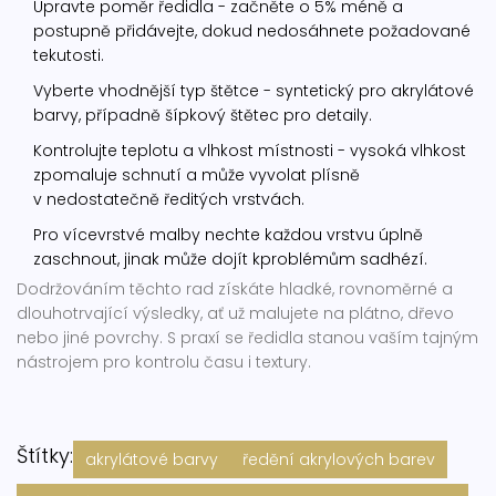
Upravte poměr ředidla - začněte o 5% méně a
postupně přidávejte, dokud nedosáhnete požadované
tekutosti.
Vyberte vhodnější typ štětce - syntetický pro akrylátové
barvy, případně šípkový štětec pro detaily.
Kontrolujte teplotu a vlhkost místnosti - vysoká vlhkost
zpomaluje schnutí a může vyvolat plísně
v nedostatečně ředitých vrstvách.
Pro vícevrstvé malby nechte každou vrstvu úplně
zaschnout, jinak může dojít kproblémům sadhézí.
Dodržováním těchto rad získáte hladké, rovnoměrné a
dlouhotrvající výsledky, ať už malujete na plátno, dřevo
nebo jiné povrchy. S praxí se ředidla stanou vaším tajným
nástrojem pro kontrolu času i textury.
Štítky:
akrylátové barvy
ředění akrylových barev