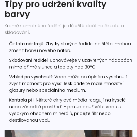
Tipy pro udržení kvality
barvy
Kromě samotného ředění je důležité dbát na čistotu a
skladování.
Čistota nástrojů:
Zbytky starých ředidel na štětci mohou
změnit barvu nového nátěru.
Skladování ředidel:
Uchovávejte v uzavřených nádobách
mimo přímé slunce a teploty nad 30°C.
Vzhled po vyschnutí:
Voda může po úplném vyschnutí
zvýšit matnost; pro vyšší lesk přidejte malé množství
glazury nebo speciálního medium.
Kontrola pH:
Některé akrylové média reagují na kyselé
nebo zásadité prostředí - pokud používáte vodu s
vysokým obsahem minerálů, přidejte filtr nebo
destilovanou vodu.