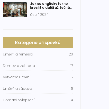
Jak se anglicky řekne
kreslit a další užitečná
slovíčka
čec, 1 2024
Kategorie příspěvků
Umění a řemesla
20
Domov a zahrada
17
Výtvarné umění
5
Umění a zábava
5
Domácí vylepšení
4