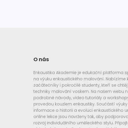
O nás
Enkaustika Akademie je edukační platforma spe
na výuku enkaustického malování. Nabízíme k
začátečníky i pokročilé studenty, kteří se chtěj
techniky malování voskem. Na našem webu n
podrobné návody, video tutoriály a workshopy
provedou kouzlem enkaustiky. Součástí výuky j
informace o historii a evoluci enkaustického 
online lekce jsou navrženy tak, aby podporoval
rozvoj individuálního uměleckého stylu. Připoj