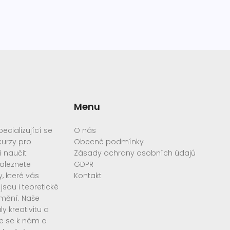
Menu
cializující se
O nás
urzy pro
Obecné podmínky
í naučit
Zásady ochrany osobních údajů
aleznete
GDPR
, které vás
Kontakt
sou i teoretické
umění. Naše
y kreativitu a
te se k nám a