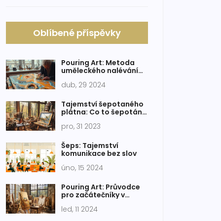
Oblíbené příspěvky
Pouring Art: Metoda
uměleckého nalévání
pro začátečníky
dub, 29 2024
Tajemství šepotaného
plátna: Co to šepotání
znamená a jak ovlivňuje
pro, 31 2023
naše umění
Šeps: Tajemství
komunikace bez slov
úno, 15 2024
Pouring Art: Průvodce
pro začátečníky v
abstraktním malování
led, 11 2024