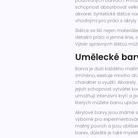
používaných barvách. Přírod
schopnost absorbovat velké m
akvarel. Syntetické štětce n
vhodnými pro práci s akryly a
Štětce se liší nejen materiále
detailní práci a jemné linie
Výběr správných štětců může
Umělecké barv
Barva je duší každého malířsk
zmíněno, existuje mnoho druh
charakter a využití. Akvarely,
jejich schopnost vytvářet k
umožňují intenzivní krytí a
kterých můžete barvu upravov
Akrylové barvy jsou známé s
výborné pro experimentován
matný povrch a jsou oblíben
barev, důležité je také myslet