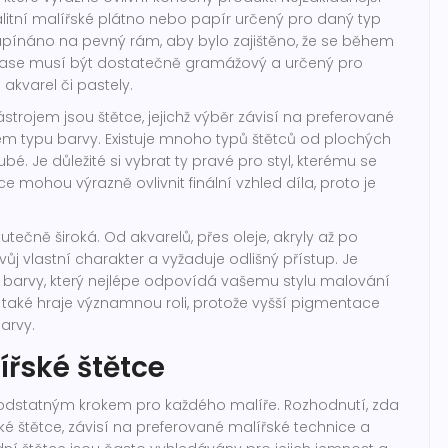
itní malířské plátno nebo papír určený pro daný typ
apínáno na pevný rám, aby bylo zajištěno, že se během
zase musí být dostatečně gramážový a určený pro
 akvarel či pastely.
rojem jsou štětce, jejichž výběr závisí na preferované
m typu barvy. Existuje mnoho typů štětců od plochých
é. Je důležité si vybrat ty pravé pro styl, kterému se
ce mohou výrazně ovlivnit finální vzhled díla, proto je
utečně široká. Od akvarelů, přes oleje, akryly až po
j vlastní charakter a vyžaduje odlišný přístup. Je
typ barvy, který nejlépe odpovídá vašemu stylu malování
y také hraje významnou roli, protože vyšší pigmentace
barvy.
řské štětce
podstatným krokem pro každého malíře. Rozhodnutí, zda
cké štětce, závisí na preferované malířské technice a