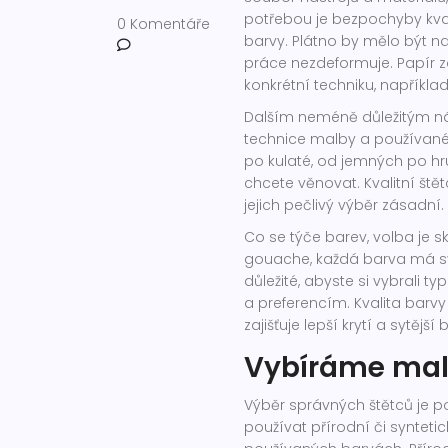
potřebou je bezpochyby kval
0 Komentáře
barvy. Plátno by mělo být n
práce nezdeformuje. Papír 
konkrétní techniku, například
Dalším neméně důležitým nást
technice malby a používané
po kulaté, od jemných po hrub
chcete věnovat. Kvalitní štět
jejich pečlivý výběr zásadní.
Co se týče barev, volba je sk
gouache, každá barva má svů
důležité, abyste si vybrali 
a preferencím. Kvalita barv
zajišťuje lepší krytí a sytější 
Vybíráme malí
Výběr správných štětců je 
používat přírodní či synteti