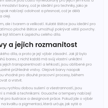
ní štětce jsou často vyhledávány pro jejich jemnost a
nožství barvy, což je ideální pro techniky, jako je
aopak nabízejí odolnost a přesnost, což je dělá
 oleji.
m, ale i tvarem a velikostí. Kulaté štětce jsou ideální pro
, zatímco ploché štětce umožňují pokrývat větší povrchy.
 být klíčem k úspěchu celého díla.
y a jejich rozmanitost
ého díla, a proto je její výběr zásadní. Jak již bylo
ů barev, z nichž každá má svůj vlastní unikátní
 s jejich transparentností a lehkostí, jsou oblíbené pro
ouzelné průhledné vrstvy. Olejové barvy naopak
 jsou vhodné pro dlouhé pracovní procesy, během
at a vrstvit.
vou rychlou dobou sušení a všestranností, jsou
í s médii a technikami. Gouache a tempery nabízejí
é pro ilustrace a designové práce. Pokud jde o výběr
 na kvalitu a pigmentaci, která určuje, jak syté a