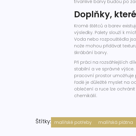
trvanlivé barvy budou po za
Doplňky, které
Kromě štětců a barev existuj
výsledky. Palety slouží k m
Voda nebo rozpouštědla jsou
nože mohou přidávat texturu
škrábání barvy.
Při práci na rozsáhlejších d
stabilní a ve správné výšce.
pracovní prostor umožňuje p
řadě je důležité myslet na 
oblečení a ruce lze ochránit
chemikálií.
Štítky:
malířské potřeby
malířská plátna