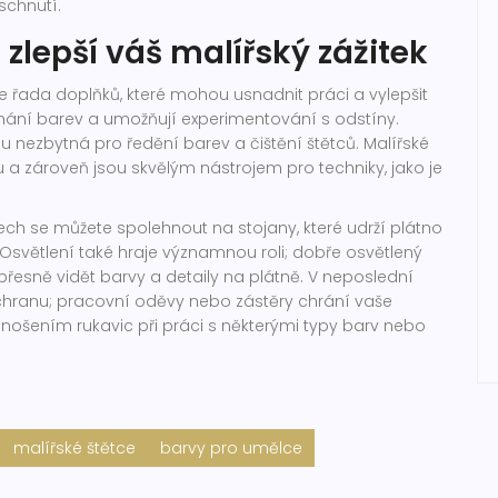
schnutí.
 zlepší váš malířský zážitek
e řada doplňků, které mohou usnadnit práci a vylepšit
íchání barev a umožňují experimentování s odstíny.
 nezbytná pro ředění barev a čištění štětců. Malířské
 a zároveň jsou skvělým nástrojem pro techniky, jako je
ílech se můžete spolehnout na stojany, které udrží plátno
 Osvětlení také hraje významnou roli; dobře osvětlený
řesně vidět barvy a detaily na plátně. V neposlední
ochranu; pracovní oděvy nebo zástěry chrání vaše
 nošením rukavic při práci s některými typy barv nebo
malířské štětce
barvy pro umělce