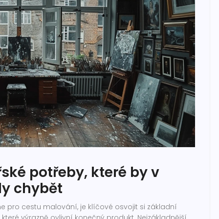
ské potřeby, které by v
ly chybět
 pro cestu malování, je klíčové osvojit si základní
 které výrazně ovlivní konečný produkt. Nejzákladnější