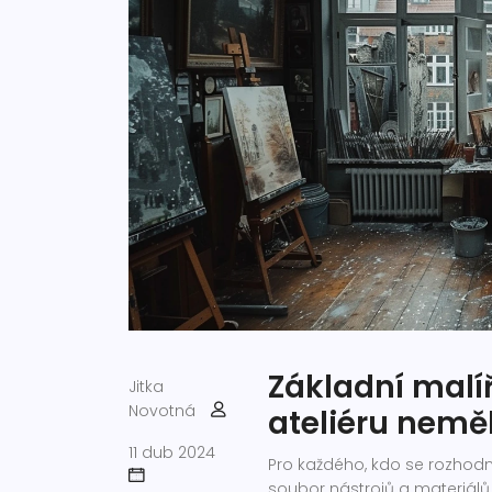
Základní malíř
Jitka
Novotná
ateliéru nemě
11 dub 2024
Pro každého, kdo se rozhodne
soubor nástrojů a materiálů,