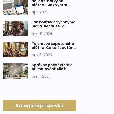
Nejlepší barvy na
plátno - Jak vybrat
správné odstíny pro
říj, 3 2025
akryl i olej
Jak Používat Synonyma
Slova 'Because' v
Češtině: Průvodce
úno, 5 2024
Rozšířením Slovní
Zásoby
Tajemství šepotaného
plátna: Co to šepotání
znamená a jak ovlivňuje
pro, 31 2023
naše umění
Správný počet vrstev
při malování: Klíč k
profesionálnímu
bře, 11 2024
vzhledu
Kategorie příspěvků