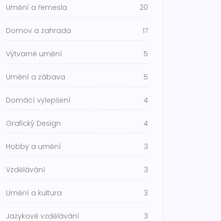
Umění a řemesla
20
Domov a zahrada
17
Výtvarné umění
5
Umění a zábava
5
Domácí vylepšení
4
Grafický Design
4
Hobby a umění
3
Vzdělávání
3
Umění a kultura
3
Jazykové vzdělávání
3