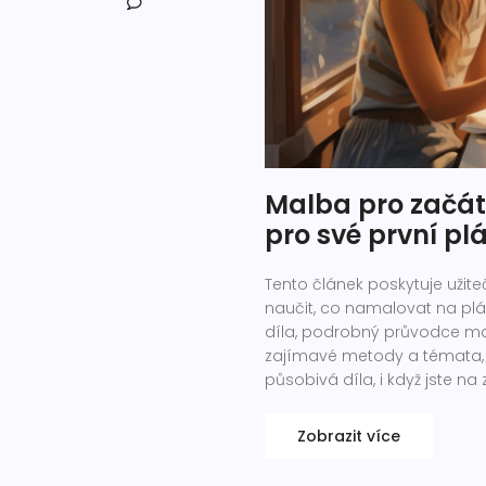
Malba pro začáte
pro své první pl
Tento článek poskytuje užiteč
naučit, co namalovat na pl
díla, podrobný průvodce mal
zajímavé metody a témata, kt
působivá díla, i když jste na
Zobrazit více