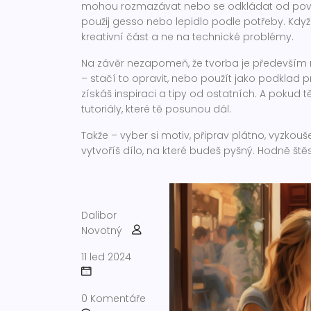
mohou rozmazávat nebo se odkládat od povrc
použij gesso nebo lepidlo podle potřeby. Kdy
kreativní část a ne na technické problémy.
Na závěr nezapomeň, že tvorba je především ra
– stačí to opravit, nebo použít jako podklad p
získáš inspiraci a tipy od ostatních. A pokud 
tutoriály, které tě posunou dál.
Takže – vyber si motiv, připrav plátno, vyzko
vytvoříš dílo, na které budeš pyšný. Hodně štěst
Dalibor
Novotný
11 led 2024
0 Komentáře