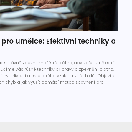
pro umělce: Efektivní techniky a
jak správně zpevnit malířské plátno, aby vaše umělecká
aučíme vás různé techniky přípravy a zpevnění plátna,
 trvanlivosti a estetického vzhledu vašich děl. Objevíte
ých chyb a jak využít domácí metod zpevnění pro