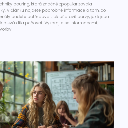
echniky pouring, ktará značně zpopularizovala
iky. V článku najdete podrobné informace o tom, co
riály budete potřebovat, jak připravit barvy, jaké jsou
ak o svá díla pečovat. Vyzbrojte se informacemi,
tvorby!