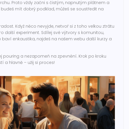
hu. Proto vždy začni s čistým, napnutým plátnem a
ž budeš mít dobrý podklad, můžeš se soustředit na
dost. Když něco nevyjde, netvoř si z toho velkou ztrátu
ro další experiment. Sdílej své výtvory s komunitou,
tě baví enkaustika, najdeš na našem webu další kurzy a
ušej pouring a nezapomeň na zpevnění. Krok po kroku
í a hlavně – užij si proces!