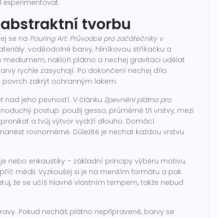
ol experimentovat.
 abstraktní tvorbu
vej se na
Pouring Art: Průvodce pro začátečníky v
ateriály: voděodolné barvy, hliníkovou stříkačku a
 s mediumem, nakloň plátno a nechej gravitaci udělat
 barvy rychle zasychají. Po dokončení nechej dílo
 povrch zakrýt ochranným lakem.
t nad jeho pevností. V článku
Zpevnění plátna pro
noduchý postup: použij gesso, průměrně tři vrstvy, mezi
u pronikat a tvůj výtvor vydrží dlouho. Domácí
a nanést rovnoměrně. Důležité je nechat každou vrstvu
oleje nebo enkaustiky – základní principy výběru motivu,
příč médii. Vyzkoušej si je na menším formátu a pak
matuj, že se učíš hlavně vlastním tempem, takže nebuď
pravy. Pokud necháš plátno nepřipravené, barvy se