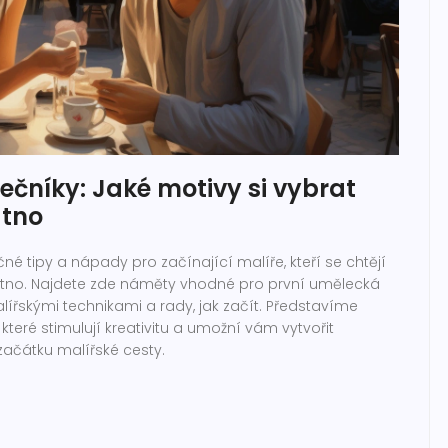
čníky: Jaké motivy si vybrat
átno
né tipy a nápady pro začínající malíře, kteří se chtějí
átno. Najdete zde náměty vhodné pro první umělecká
ířskými technikami a rady, jak začít. Představíme
eré stimulují kreativitu a umožní vám vytvořit
 začátku malířské cesty.