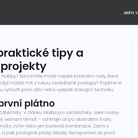
AKRYL V
raktické tipy a
 projekty
ké hobby? Na tomhle místě najdeš konkrétní rady, které
i, když můžeš mít v rukou osvědčené postupy? Pojďme si
u vytvořit první dílo nebo vylepšit stávající techniku.
první plátno
čátečníky. V článku
Malba pro začátečníky: Jaké motivy
 seznam témat – od krajin až po abstraktní tvary.
é místo, zvíře nebo jen barevná kombinace. Začni s
, a pak postupně přidej detaily. Nezapomeň, že první