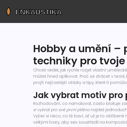
Hobby a umění – p
techniky pro tvoje
Chceš vědět, jak rychle rozjet vlastní umělec
můžeš hned aplikovat. Proč se ztrácet v teori
projít nejčastější otázky a tipy, které ti pomůžo
Jak vybrat motiv pro 
Rozhodování, co namalovat, často blokuje za
si vybrat pro své první plátno
najdeš jednoduchý
Vyber si něco, co tě baví, ať už je to oblíben
velkými tvary, aby ses soustředil na kompozici