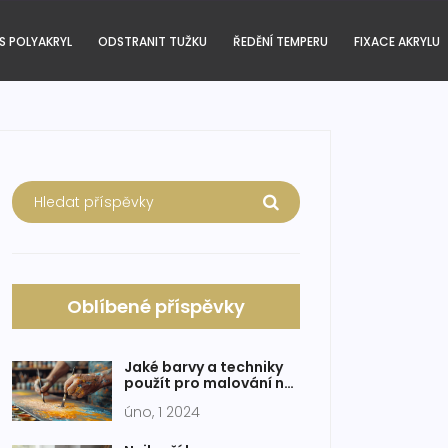
S POLYAKRYL
ODSTRANIT TUŽKU
ŘEDĚNÍ TEMPERU
FIXACE AKRYLU
Oblíbené příspěvky
Jaké barvy a techniky
použít pro malování na
plátno?
úno, 1 2024