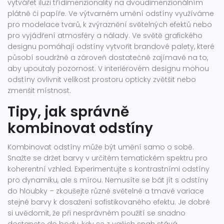
vytvářet iluzi třídimenzionality na dvoudimenzionálním
plátně či papíře. Ve výtvarném umění odstíny využíváme
pro modelace tvarů, k zvýraznění světelných efektů nebo
pro vyjádření atmosféry a nálady. Ve světě grafického
designu pomáhají odstíny vytvořit brandové palety, které
působí soudržně a zároveň dostatečně zajímavě na to,
aby upoutaly pozornost. V interiérovém designu mohou
odstíny ovlivnit velikost prostoru opticky zvětšit nebo
zmenšit místnost.
Tipy, jak správně
kombinovat odstíny
Kombinovat odstíny může být umění samo o sobě.
Snažte se držet barvy v určitém tematickém spektru pro
koherentní vzhled. Experimentujte s kontrastními odstíny
pro dynamiku, ale s mírou. Nemusíte se bát jít s odstíny
do hloubky – zkoušejte různé světelné a tmavé variace
stejné barvy k dosažení sofistikovaného efektu. Je dobré
si uvědomit, že při nesprávném použití se snadno