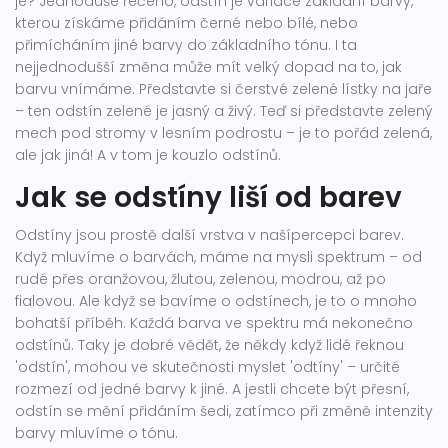
je? Jednoduše řečeno, odstín je variace základní barvy,
kterou získáme přidáním černé nebo bílé, nebo
přimícháním jiné barvy do základního tónu. I ta
nejjednodušší změna může mít velký dopad na to, jak
barvu vnímáme. Představte si čerstvé zelené lístky na jaře
– ten odstín zelené je jasný a živý. Teď si představte zelený
mech pod stromy v lesním podrostu – je to pořád zelená,
ale jak jiná! A v tom je kouzlo odstínů.
Jak se odstíny liší od barev
Odstíny jsou prostě další vrstva v našípercepci barev.
Když mluvíme o barvách, máme na mysli spektrum – od
rudé přes oranžovou, žlutou, zelenou, modrou, až po
fialovou. Ale když se bavíme o odstínech, je to o mnoho
bohatší příběh. Každá barva ve spektru má nekonečno
odstínů. Taky je dobré vědět, že někdy když lidé řeknou
'odstín', mohou ve skutečnosti myslet 'odtíny' – určité
rozmezí od jedné barvy k jiné. A jestli chcete být přesní,
odstín se mění přidáním šedi, zatímco při změně intenzity
barvy mluvíme o tónu.