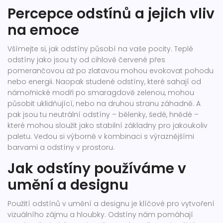
Percepce odstínů a jejich vliv
na emoce
Všímejte si, jak odstíny působí na vaše pocity. Teplé
odstíny jako jsou ty od cihlově červené přes
pomerančovou až po zlatavou mohou evokovat pohodu
nebo energii. Naopak studené odstíny, které sahají od
námořnické modři po smaragdově zelenou, mohou
působit uklidňující, nebo na druhou stranu záhadně. A
pak jsou tu neutrální odstíny – bělenky, šedé, hnědé –
které mohou sloužit jako stabilní základny pro jakoukoliv
paletu. Vedou si výborně v kombinaci s výraznějšími
barvami a odstíny v prostoru.
Jak odstíny používáme v
umění a designu
Použití odstínů v umění a designu je klíčové pro vytvoření
vizuálního zájmu a hloubky. Odstíny nám pomáhají