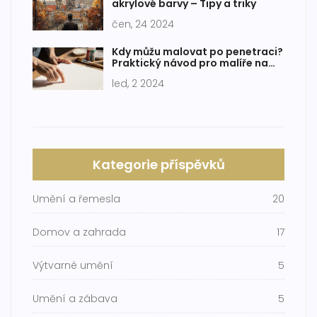
akrylové barvy – Tipy a triky
čen, 24 2024
Kdy můžu malovat po penetraci?
Praktický návod pro malíře na
plátno
led, 2 2024
Kategorie příspěvků
Umění a řemesla
20
Domov a zahrada
17
Výtvarné umění
5
Umění a zábava
5