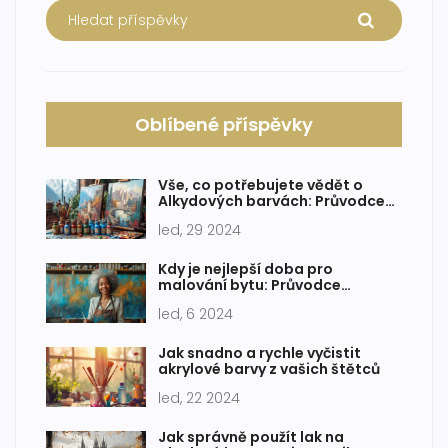
Oblíbené příspěvky
Vše, co potřebujete vědět o
Alkydových barvách: Průvodce
pro začátečníky
led, 29 2024
Kdy je nejlepší doba pro
malování bytu: Průvodce
štětcem v ruce
led, 6 2024
Jak snadno a rychle vyčistit
akrylové barvy z vašich štětců
led, 22 2024
Jak správně použít lak na