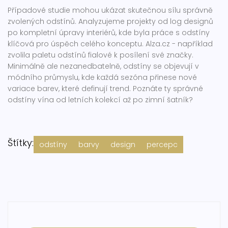
Případové studie mohou ukázat skutečnou sílu správně
zvolených odstínů. Analyzujeme projekty od log designů
po kompletní úpravy interiérů, kde byla práce s odstíny
klíčová pro úspěch celého konceptu. Alza.cz - například
zvolila paletu odstínů fialové k posílení své značky.
Minimálně ale nezanedbatelně, odstíny se objevují v
módního průmyslu, kde každá sezóna přinese nové
variace barev, které definují trend. Poznáte ty správné
odstíny vína od letních kolekcí až po zimní šatník?
Štítky:
odstíny
barvy
design
percepc