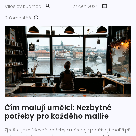
Miloslav Kudrnáč
27 čen 2024
0 Komentáře
Čím malují umělci: Nezbytné
potřeby pro každého malíře
Zjistěte, jaké úžasné potřeby a nástroje používají malíři při