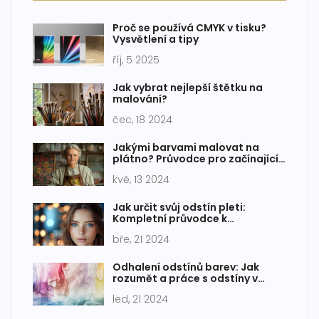
Proč se používá CMYK v tisku?
Vysvětlení a tipy
říj, 5 2025
Jak vybrat nejlepší štětku na
malování?
čec, 18 2024
Jakými barvami malovat na
plátno? Průvodce pro začínající
umělce
kvě, 13 2024
Jak určit svůj odstín pleti:
Kompletní průvodce k
dokonalému líčení
bře, 21 2024
Odhalení odstínů barev: Jak
rozumět a práce s odstíny v
designu
led, 21 2024