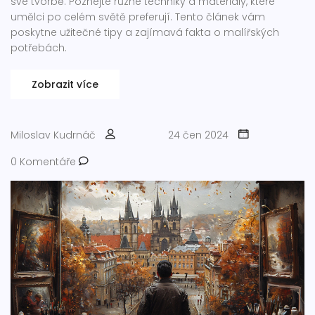
své tvorbě. Poznejte různé techniky a materiály, které
umělci po celém světě preferují. Tento článek vám
poskytne užitečné tipy a zajímavá fakta o malířských
potřebách.
Zobrazit více
Miloslav Kudrnáč
24 čen 2024
0 Komentáře