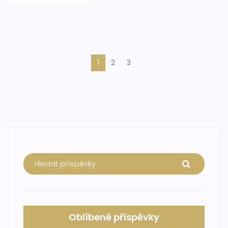
1
2
3
Oblíbené příspěvky