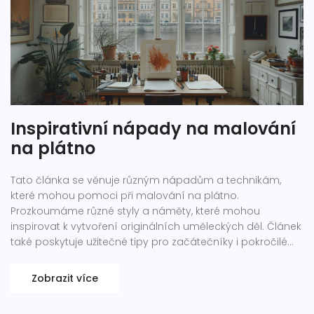
Inspirativní nápady na malování
na plátno
Tato článka se věnuje různým nápadům a technikám,
které mohou pomoci při malování na plátno.
Prozkoumáme různé styly a náměty, které mohou
inspirovat k vytvoření originálních uměleckých děl. Článek
také poskytuje užitečné tipy pro začátečníky i pokročilé
umělce. Naučíte se, jak využít svou kreativitu i technické
dovednosti k vytvoření unikátních obrazů.
Zobrazit více