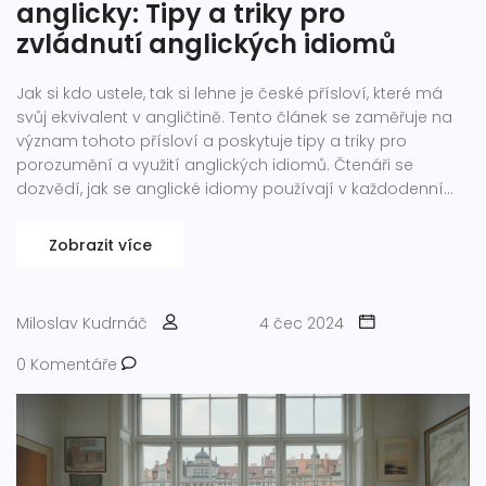
anglicky: Tipy a triky pro
zvládnutí anglických idiomů
Jak si kdo ustele, tak si lehne je české přísloví, které má
svůj ekvivalent v angličtině. Tento článek se zaměřuje na
význam tohoto přísloví a poskytuje tipy a triky pro
porozumění a využití anglických idiomů. Čtenáři se
dozvědí, jak se anglické idiomy používají v každodenní
komunikaci a získají praktické rady, jak si je snadněji
zapamatovat.
Zobrazit více
Miloslav Kudrnáč
4 čec 2024
0 Komentáře