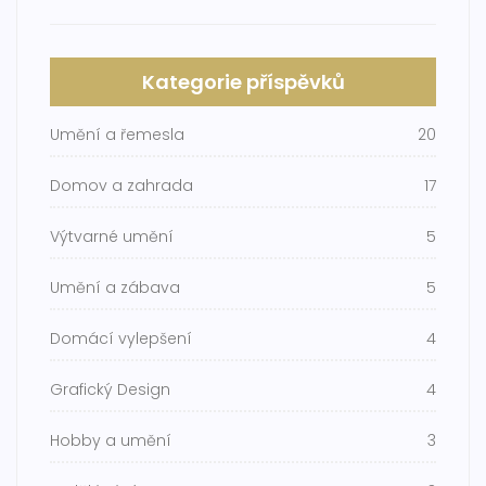
Kategorie příspěvků
Umění a řemesla
20
Domov a zahrada
17
Výtvarné umění
5
Umění a zábava
5
Domácí vylepšení
4
Grafický Design
4
Hobby a umění
3