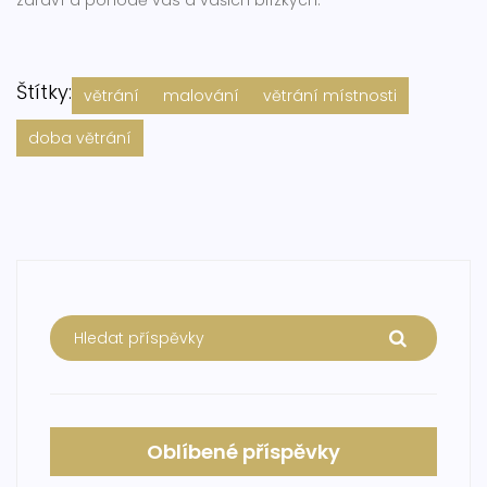
zdraví a pohodě vás a vašich blízkých.
Štítky:
větrání
malování
větrání místnosti
doba větrání
Oblíbené příspěvky