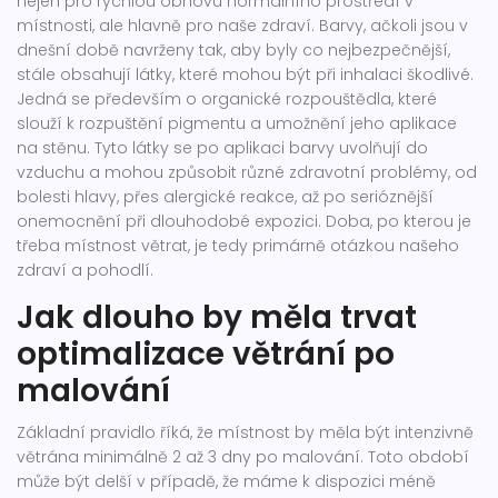
nejen pro rychlou obnovu normálního prostředí v
místnosti, ale hlavně pro naše zdraví. Barvy, ačkoli jsou v
dnešní době navrženy tak, aby byly co nejbezpečnější,
stále obsahují látky, které mohou být při inhalaci škodlivé.
Jedná se především o organické rozpouštědla, které
slouží k rozpuštění pigmentu a umožnění jeho aplikace
na stěnu. Tyto látky se po aplikaci barvy uvolňují do
vzduchu a mohou způsobit různé zdravotní problémy, od
bolesti hlavy, přes alergické reakce, až po serióznější
onemocnění při dlouhodobé expozici. Doba, po kterou je
třeba místnost větrat, je tedy primárně otázkou našeho
zdraví a pohodlí.
Jak dlouho by měla trvat
optimalizace větrání po
malování
Základní pravidlo říká, že místnost by měla být intenzivně
větrána minimálně 2 až 3 dny po malování. Toto období
může být delší v případě, že máme k dispozici méně