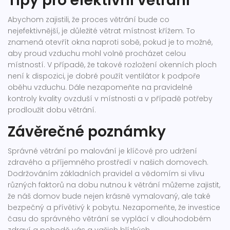
Tipy pro efektivní větrání
Abychom zajistili, že proces větrání bude co
nejefektivnější, je důležité větrat místnost křížem. To
znamená otevřít okna naproti sobě, pokud je to možné,
aby proud vzduchu mohl volně procházet celou
místností. V případě, že takové rozložení okenních ploch
není k dispozici, je dobré použít ventilátor k podpoře
oběhu vzduchu. Dále nezapomeňte na pravidelné
kontroly kvality ovzduší v místnosti a v případě potřeby
prodloužit dobu větrání.
Závěrečné poznámky
Správné větrání po malování je klíčové pro udržení
zdravého a příjemného prostředí v našich domovech.
Dodržováním základních pravidel a vědomím si vlivu
různých faktorů na dobu nutnou k větrání můžeme zajistit,
že náš domov bude nejen krásně vymalovaný, ale také
bezpečný a přívětivý k pobytu. Nezapomeňte, že investice
času do správného větrání se vyplácí v dlouhodobém