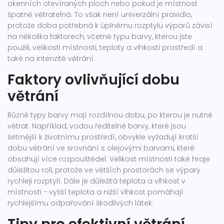
okenních otevíraných ploch nebo pokud je místnost
špatně větratelná. To však není univerzální pravidlo,
protože doba potřebná k úplnému rozptylu výparů závisí
na několika faktorech, včetně typu barvy, kterou jste
použili, velikosti místnosti, teploty a vlhkosti prostředí a
také na intenzitě větrání.
Faktory ovlivňující dobu
větrání
Různé typy barvy mají rozdílnou dobu, po kterou je nutné
větrat. Například, vodou ředitelné barvy, které jsou
šetrnější k životnímu prostředí, obvykle vyžadují kratší
dobu větrání ve srovnání s olejovými barvami, které
obsahují více rozpouštědel. Velikost místnosti také hraje
důležitou roli, protože ve větších prostorách se výpary
rychleji rozptylí. Dále je důležitá teplota a vlhkost v
místnosti - vyšší teplota a nižší vlhkost pomáhají
rychlejšímu odpařování škodlivých látek.