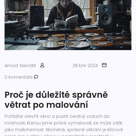
Arnost Navrátil
28 bře 2024
0 Komentáře
Proč je důležité správně
větrat po malování
Pořádně otevřít okno a pustit čerstvý vzduch do
místnosti, kterou jsme právě vymalovali, se může zdát
jako malichernost. Nicméně, správné větrání je klíčové