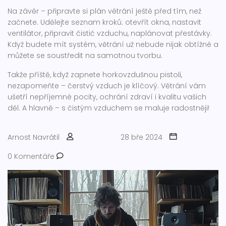
Na závěr – připravte si plán větrání ještě před tím, než
začnete. Udělejte seznam kroků: otevřít okna, nastavit
ventilátor, připravit čistič vzduchu, naplánovat přestávky.
Když budete mít systém, větrání už nebude nijak obtížné a
můžete se soustředit na samotnou tvorbu.
Takže příště, když zapnete horkovzdušnou pistoli,
nezapomeňte – čerstvý vzduch je klíčový. Větrání vám
ušetří nepříjemné pocity, ochrání zdraví i kvalitu vašich
děl. A hlavně – s čistým vzduchem se maluje radostněji!
Arnost Navrátil
28 bře 2024
0 Komentáře