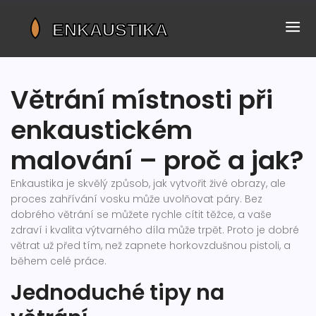
Větrání místnosti při
enkaustickém
malování – proč a jak?
Enkaustika je skvělý způsob, jak vytvořit živé obrazy, ale
proces zahřívání vosku může uvolňovat páry. Bez
dobrého větrání se můžete rychle cítit těžce, a vaše
zdraví i kvalita výtvarného díla může trpět. Proto je dobré
větrat už před tím, než zapnete horkovzdušnou pistoli, a
během celé práce.
Jednoduché tipy na