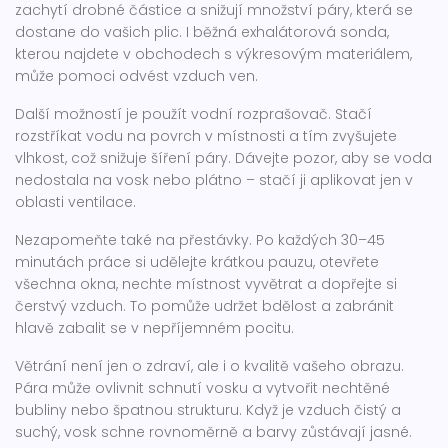
zachytí drobné částice a snižují množství páry, která se
dostane do vašich plic. I běžná exhalátorová sonda,
kterou najdete v obchodech s výkresovým materiálem,
může pomoci odvést vzduch ven.
Další možností je použít vodní rozprašovač. Stačí
rozstříkat vodu na povrch v místnosti a tím zvyšujete
vlhkost, což snižuje šíření páry. Dávejte pozor, aby se voda
nedostala na vosk nebo plátno – stačí ji aplikovat jen v
oblasti ventilace.
Nezapomeňte také na přestávky. Po každých 30–45
minutách práce si udělejte krátkou pauzu, otevřete
všechna okna, nechte místnost vyvětrat a dopřejte si
čerstvý vzduch. To pomůže udržet bdělost a zabránit
hlavě zabalit se v nepříjemném pocitu.
Větrání není jen o zdraví, ale i o kvalitě vašeho obrazu.
Pára může ovlivnit schnutí vosku a vytvořit nechtěné
bubliny nebo špatnou strukturu. Když je vzduch čistý a
suchý, vosk schne rovnoměrně a barvy zůstávají jasné.