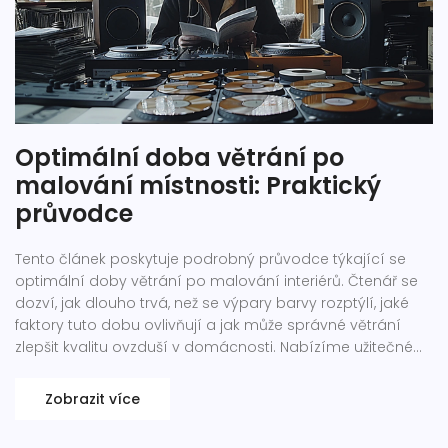
Optimální doba větrání po
malování místnosti: Praktický
průvodce
Tento článek poskytuje podrobný průvodce týkající se
optimální doby větrání po malování interiérů. Čtenář se
dozví, jak dlouho trvá, než se výpary barvy rozptýlí, jaké
faktory tuto dobu ovlivňují a jak může správné větrání
zlepšit kvalitu ovzduší v domácnosti. Nabízíme užitečné
tipy a poznatky, jak tento proces efektivně zvládnout a
zajistit, aby vaše prostředí bylo bezpečné a příjemné.
Zobrazit více