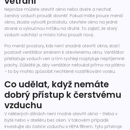
větrání
Nejsnáze můžete otevřít okno nebo dveře a nechat
čerstvý vzduch proudit dovnitř. Pokud máte pouze menší
okno, zkuste vytvořit protokolu: otevřete okno na jedné
straně a vyloučnou mřížku na druhé. To zajistí, že starý
vzduch odchází a místo toho proudí nový.
Pro menší prostory, kde není snadné otevřít okna, stačí
postavit ventilátor směrem k otevřenému oknu. Ventilátor
přetlačuje vzduch ven a tím rychleji rozptyluje nepříjemné
pachy. Důležité je, aby ventilátor nefoukal přímo na plátno
– to by mohlo způsobit nechtěné rozstřikování vosku.
Co udělat, když nemáte
dobrý přístup k čerstvému
vzduchu
V některých dílnách není možné otevřít okna – třeba v
bytě nebo v ateliéru bez oken. V takovém případě
investujte do čističe vzduchu s HEPA filtrem. Tyto přístroje