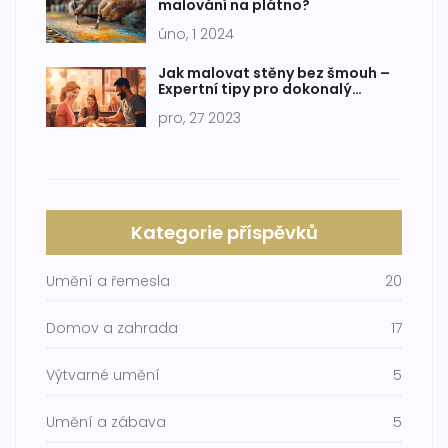
malování na plátno?
úno, 1 2024
Jak malovat stěny bez šmouh –
Expertní tipy pro dokonalý
výsledek
pro, 27 2023
Kategorie příspěvků
Umění a řemesla
20
Domov a zahrada
17
Výtvarné umění
5
Umění a zábava
5