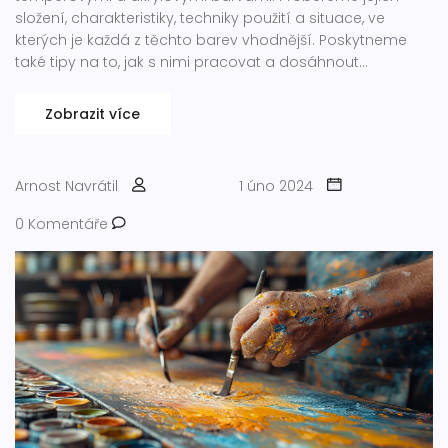
složení, charakteristiky, techniky použití a situace, ve
kterých je každá z těchto barev vhodnější. Poskytneme
také tipy na to, jak s nimi pracovat a dosáhnout
nejlepších výsledků ve vašem umění. Zjistíte, jaký materiál
se pro vás stane preferovanou volbou pro vaše umělecké
Zobrazit více
projekty.
Arnost Navrátil
1 úno 2024
0 Komentáře