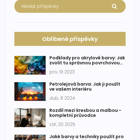
Oblíbené příspěvky
Podklady pro akrylové barvy: Jak
zvolit tu správnou povrchovou
úpravu
pro, 19 2023
Petrolejová barva: Jak ji použít
ve vašem interiéru
dub, 8 2024
Rozdíl mezi kresbou a malbou -
kompletní průvodce
zář, 30 2025
Jaké barvy a techniky použít pro