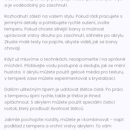
a je voděodolný po zaschnutí.
Rozhodnutí záleží na vašem stylu. Pokud rádi pracujete s
jemnými detaily a potřebujete rychlé sušení, zvolte
temperu. Pokud chcete silnější barvy a možnost
upravovat vrstvy dlouho po zaschnutí, sáhněte po akrylu.
Zkuste malé testy na papíře, abyste viděli, jak se barvy
chovají.
Když už mluvíme o technikách, nezapomeňte i na správné
míchání. Přidávejte vodu postupně a sledujte, jak se mění
hustota. V akrylu můžete použít gelové média pro texturu,
v temperě zase můžete experimentovat s krystalizací.
Dalším užitečným tipem je udržovat štětce čisté. Po práci
s temperou špiní rychle, takže je třeba je ihned
opláchnout. S akrylem můžete použít speciální čisticí
roztok, který prodlouží životnost štětců.
Jakmile pochopíte rozdíly, můžete je i kombinovat – např.
podklad z tempera a vrchní vrstvy akrylem. To vám