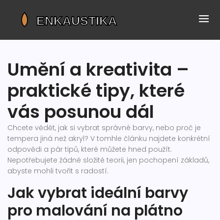
Umění a kreativita –
praktické tipy, které
vás posunou dál
Chcete vědět, jak si vybrat správné barvy, nebo proč je
tempera jiná než akryl? V tomhle článku najdete konkrétní
odpovědi a pár tipů, které můžete hned použít.
Nepotřebujete žádné složité teorii, jen pochopení základů,
abyste mohli tvořit s radostí.
Jak vybrat ideální barvy
pro malování na plátno