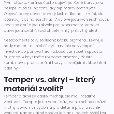
První otázka, která se často objeví, je: „Které barvy jsou
nejlepší?“ Záleží na tom, jaký typ malby preferujete.
Olejové barvy dávají bohatý lesk a dlouho se mísí, ale
potřebují čas na zaschnutí. Akrylové jsou rychleschnoucí,
lehce se čistí a jsou skvělé pro experimenty. Vodové
barvy jsou ideální, když chcete lehký, průsvitný efekt.
Nezapomeňte taky zohlednit kvalitu pigmentu. Levnější
sady mohou mít slabší krytí a rychle se vyčerpají.
Investice do pár kvalitních tubusů vám ušetří spoustu
frustrace. A když máte rozpočet omezený, zkuste
kombinovat profesionální barvy s levnějšími základními
odstíny.
Temper vs. akryl – který
materiál zvolit?
Temper a akryl se často míchají, ale mají rozdílné
vlastnosti. Temper je na vodní bázi, rychle schne a dává
matný povrch. Je výborná pro detailní práci a rychlé
vrstvení. Naopak akryl poskytuje hladší povrch, vyšší krytí