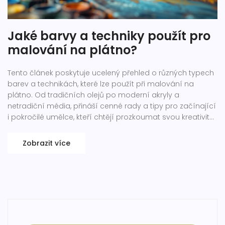
Jaké barvy a techniky použít pro
malování na plátno?
Tento článek poskytuje ucelený přehled o různých typech
barev a technikách, které lze použít při malování na
plátno. Od tradičních olejů po moderní akryly a
netradiční média, přináší cenné rady a tipy pro začínající
i pokročilé umělce, kteří chtějí prozkoumat svou kreativitu
a vylepšit své umělecké dovednosti. Článek je nabitý
zajímavostmi a návrhy, jak nejlépe využít vlastnosti
Zobrazit více
jednotlivých materiálů pro dosažení jedinečných
uměleckých děl.