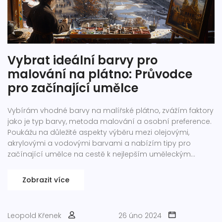
Vybrat ideální barvy pro
malování na plátno: Průvodce
pro začínající umělce
Vybírám vhodné barvy na malířské plátno, zvážím faktory
jako je typ barvy, metoda malování a osobní preference.
Poukážu na důležité aspekty výběru mezi olejovými,
akrylovými a vodovými barvami a nabízím tipy pro
začínající umělce na cestě k nejlepším uměleckým
dílům. Přidám také několik zajímavých faktů a praktických
rad, jak si správně vybrat a kombinovat barvy pro
Zobrazit více
dosažení požadovaného výsledku.
Leopold Křenek
26 úno 2024