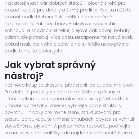
Nejčastěji stačí pár dobrých štětců – plochý široký pro
pozadí, kulatý pro detaily a šikmý pro linie. Kvalitu můžete
poznat podle hřebeneček: měkké a rovnoměrně
rozprostřené. Pak jsou barvy – akrylové jsou rychle
schnoucí a snadno čistitelné, olejové pak dávají bohatý
odstín, ale potřebují více času. Nezapomeňte na váleček,
pokud malujete velké plochy, a na sklíčidlo nebo plátno
podle toho, co preferujete.
Jak vybrat správný
nástroj?
Než něco koupíte, zkuste si představit, co budete malovat.
Pro detailní portréty se hodí tenké štětce s přesným
hřebenečkem, pro krajinomalbu zase široký štětec, který
umožní rychlé tahy. Váleček vybírejte podle struktury
povrchu – hladký pro rovné stěny, strukturovaný pro
texturu. Barvu kupujte v menších tubách, abyste se vyhnuli
zbytečnému plýtvání. A pokud máte rozpočet, podívejte
se na slevy nebo balíčky, kde najdete kombinaci štětců a