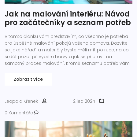
Jak na malování interiéru: Návod
pro začátečníky a seznam potřeb
V tomto článku vám představím, co všechno je potřeba
pro úspěšné malování pokojů vašeho domova. Dozvíte
se, jaké nářadí a materiály byste měli mít po ruce, na co
si dát pozor při výběru barvy a jak se připravit na
samotný proces malování. Kromě seznamu potřeb vám
poskytnu i užitečné tipy z vlastní zkušenosti, aby byl
výsledek malby co nejlepší.
Zobrazit více
Leopold Křenek
2 led 2024
0 Komentáře