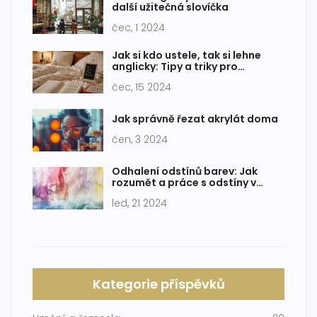
další užitečná slovíčka
čec, 1 2024
Jak si kdo ustele, tak si lehne
anglicky: Tipy a triky pro
zvládnutí anglických idiomů
čec, 15 2024
Jak správně řezat akrylát doma
čen, 3 2024
Odhalení odstínů barev: Jak
rozumět a práce s odstíny v
designu
led, 21 2024
Kategorie příspěvků