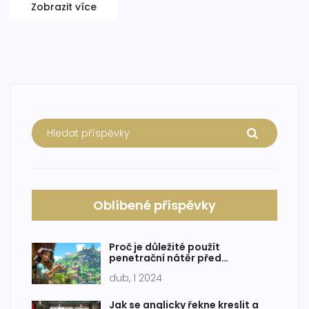
odpovídat vašemu uměleckému stylu a potřebám.
Zobrazit více
Oblíbené příspěvky
Proč je důležité použít
penetrační nátěr před
malováním?
dub, 1 2024
Jak se anglicky řekne kreslit a