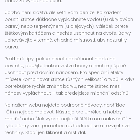
barev za výhodnou cenu.
Údržba není složitá, ale šetří vám peníze. Po každém
použití štětce důkladně vypláchněte vodou (u akrylových
barev) nebo terpentýnem (u olejových). Váleček otřete
štětkovým kartáčem a nechte uschnout na dvoře. Barvy
uchovávejte v temné, chladné místnosti, aby neztratily
barvu.
Praktické tipy: pokud chcete dosáhnout hladkého
povrchu, použijte tenkou vrstvu barvy a nechte ji úplně
uschnout před dalším nánosem. Pro speciální efekty
můžete kombinovat štětce různých velikostí a typů. A když
potřebujete rychle změnit barvu, nechte štětec mezi
nánosy vypláchnout – tak předejdete míchání odstínů.
Na našem webu najdete podrobné návody, například
"Čím nejlépe malovat: Nástroje pro umělce a hobby
malíře" nebo "Jak vybrat nejlepší štětku na malování?" –
tyto články vám pomohou rozhodnout se a rozvíjet své
techniky. Stačí jen kliknout a číst dál.