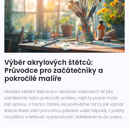
Výběr akrylových štětců:
Průvodce pro začátečníky a
pokročilé malíře
Hledáte ideální štětce pro akrylové malování? Ať jste
začátečník nebo pokročilý umělec, najít ty pravé může
být výzvou. V tomto článku se podíváme na to, jak vybrat
štětce, které vám pomohou přenést vaše nápady z palety
na plátno s lehkostí a precizností. Nahlédneme do světa
štětin, tvarů štětců a připevnění rukojeti, které by měly