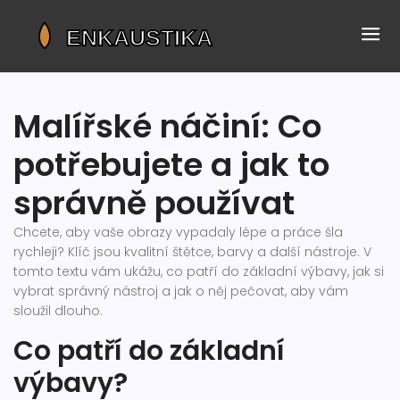
Malířské náčiní: Co
potřebujete a jak to
správně používat
Chcete, aby vaše obrazy vypadaly lépe a práce šla
rychleji? Klíč jsou kvalitní štětce, barvy a další nástroje. V
tomto textu vám ukážu, co patří do základní výbavy, jak si
vybrat správný nástroj a jak o něj pečovat, aby vám
sloužil dlouho.
Co patří do základní
výbavy?