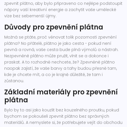
zpevnit plátno, aby bylo připraveno co nejlépe podstoupit
nápory vaší kreativní energie a zachytit vaše umělecké
vize bez sebemenší újmy.
Důvody pro zpevnění plátna
Možná se ptáte, proč věnovat tolik pozornosti zpevnění
plátna? No přátelé, plátno je jako cesta - pokud není
pevná a rovná, vaše cesta bude plná výmolů a nástrah.
Nezpevněné plátno může pružit, vlnit se a dokonce i
praskat. A to rozhodně nechcete, že? Zpevněné plátno
naopak zajistí, že vaše barvy a tahy budou přesně tam,
kde je chcete mít, a co je krajně důležité, že tam i
zůstanou.
Základní materiály pro zpevnění
plátna
Bylo by to asi jako kouzlit bez kouzelného proutku, pokud
bychom se pokoušeli zpevnit plátno bez správných
materiálů. A nemyslete si, že potřebujete vejít do obchodu