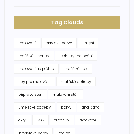
Tag Clouds
malování
akrylové barvy
umění
malířské techniky
techniky malování
malování na plátno
malířské tipy
tipy pro malování
malířské potřeby
příprava stěn
malování stěn
umělecké potřeby
barvy
angličtina
akryl
RGB
techniky
renovace
interiérové barvy
malba