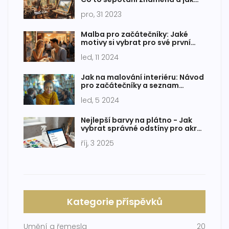
ovlivňuje naše umění
pro, 31 2023
Malba pro začátečníky: Jaké
motivy si vybrat pro své první
plátno
led, 11 2024
Jak na malování interiéru: Návod
pro začátečníky a seznam
potřeb
led, 5 2024
Nejlepší barvy na plátno - Jak
vybrat správné odstíny pro akryl
i olej
říj, 3 2025
Kategorie příspěvků
Umění a řemesla
20