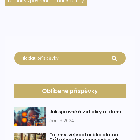
techniky zpevnění
malířské tipy
Oblíbené příspěvky
Jak správně řezat akrylát doma
čen, 3 2024
Tajemství šepotaného plátna:
Co to šepotání znamená a jak