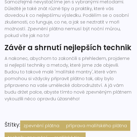
Samozřejmě nevystačíme jen s vybranými metodami.
Důležité je také znát různé tipy a praktiky, které vás
dovedou k co nejlepšímu výsledku. Podělím se o osobní
zkušenosti, co funguje, co ne, a jak se neztratit v moři
možností. Zpevnění plátna nemusí být noční můrou,
pokud víte jak na to!
Závěr a shrnutí nejlepších technik
A nakonec, abychom to zakončili s přehledem, projdeme
si nejlepší techniky a metody, které jsme zde objevili.
Budou to takové malé 'malířské mantry', které vám
pomohou si vždycky připravit plátno tak, aby bylo
připraveno na vaše umělecké dobrodružství. A já vám
budu držet palce, abyste tímto nově zpevněným plátnem
vykouzlili něco opravdu úžasného!
Štítky:
zpevnění plátna
příprava malířského plátna