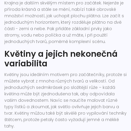
Krajina je dalším skvělým místem pro začátek. Nejenže je
příroda krásná a stále se mění, nabízí také obrovské
množství možností, jak uchopit plochu plátna. Lze začít s
jednoduchým horizontem, který rozděluje plátno na dvě
části - zemi a nebe. Pak přidáte základní prvky jako
stromy, vodu nebo políčka a už máte, i při použití
jednoduchých tvarů, poměrně komplexní scénu.
Květiny a jejich nekonečná
variabilita
Květiny jsou ideálním motivem pro začátečníky, protože si
můžete vybrat z mnoha různých tvarů a velikostí. Od
jednoduchých sedmikrásek po složitější růže – každá
květina může být zjednodušena tak, aby odpovídala
vašim dovednostem. Navíc se naučíte malovat různé
typy lístků a zkoumat, jak světlo ovlivňuje jejich barvu a
tvar. Květiny můžou také být skvělé pro vypilování techniky
štětcem, protože petaly často vyžadují jemné a měkké
tahy.