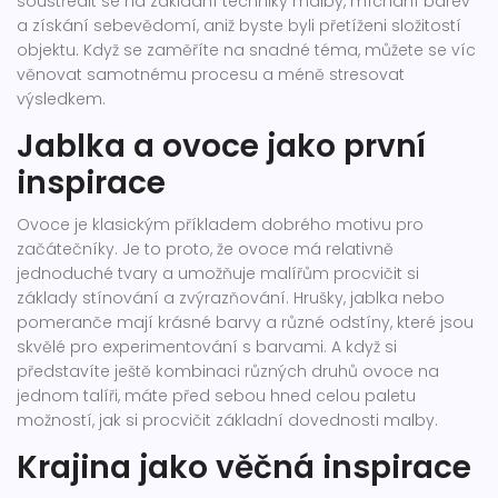
soustředit se na základní techniky malby, míchání barev
a získání sebevědomí, aniž byste byli přetíženi složitostí
objektu. Když se zaměříte na snadné téma, můžete se víc
věnovat samotnému procesu a méně stresovat
výsledkem.
Jablka a ovoce jako první
inspirace
Ovoce je klasickým příkladem dobrého motivu pro
začátečníky. Je to proto, že ovoce má relativně
jednoduché tvary a umožňuje malířům procvičit si
základy stínování a zvýrazňování. Hrušky, jablka nebo
pomeranče mají krásné barvy a různé odstíny, které jsou
skvělé pro experimentování s barvami. A když si
představíte ještě kombinaci různých druhů ovoce na
jednom talíři, máte před sebou hned celou paletu
možností, jak si procvičit základní dovednosti malby.
Krajina jako věčná inspirace