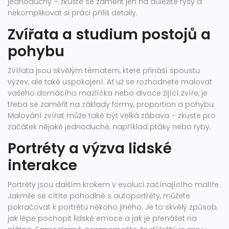
jednoduchý – zkuste se zaměřit jen na důležité rysy a
nekomplikovat si práci příliš detaily.
Zvířata a studium postojů a
pohybu
Zvířata jsou skvělým tématem, které přináší spoustu
výzev, ale také uspokojení. Ať už se rozhodnete malovat
vašeho domácího mazlíčka nebo divoce žijící zvíře, je
třeba se zaměřit na základy formy, proportion a pohybu.
Malování zvířat může také být velká zábava – zkuste pro
začátek nějaké jednoduché, například ptáky nebo ryby.
Portréty a výzva lidské
interakce
Portréty jsou dalším krokem v evoluci začínajícího malíře.
Jakmile se cítíte pohodlně s autoportréty, můžete
pokračovat k portrétu někoho jiného. Je to skvělý způsob,
jak lépe pochopit lidské emoce a jak je přenášet na