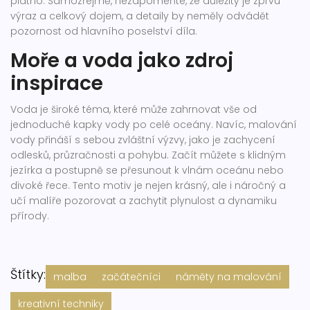
plátno. Samozřejmě, nezapomeňte, že důležitý je zprvu
výraz a celkový dojem, a detaily by neměly odvádět
pozornost od hlavního poselství díla.
Moře a voda jako zdroj
inspirace
Voda je široké téma, které může zahrnovat vše od
jednoduché kapky vody po celé oceány. Navíc, malování
vody přináší s sebou zvláštní výzvy, jako je zachycení
odlesků, průzračnosti a pohybu. Začít můžete s klidným
jezírka a postupně se přesunout k vlnám oceánu nebo
divoké řece. Tento motiv je nejen krásný, ale i náročný a
učí malíře pozorovat a zachytit plynulost a dynamiku
přírody.
Štítky:
malba
začátečníci
náměty na malování
kreativní techniky