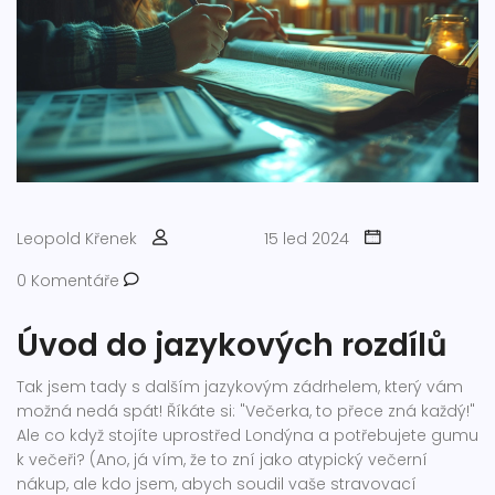
Leopold Křenek
15 led 2024
0 Komentáře
Úvod do jazykových rozdílů
Tak jsem tady s dalším jazykovým zádrhelem, který vám
možná nedá spát! Říkáte si: "Večerka, to přece zná každý!"
Ale co když stojíte uprostřed Londýna a potřebujete gumu
k večeři? (Ano, já vím, že to zní jako atypický večerní
nákup, ale kdo jsem, abych soudil vaše stravovací