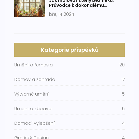
Jak malovat stěny bez fleků:
Průvodce k dokonalému
výsledku
bře, 14 2024
Kategorie příspěvků
Umění a řemesla
20
Domov a zahrada
17
Výtvarné umění
5
Umění a zábava
5
Domácí vylepšení
4
Grafický Design
4