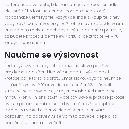
Pottera nebo ve státě, kde hamburgery nejsou jen jídlo,
ale i státní hrdost, užitečnost 'convenience store'
rozpoznáte velmi rychle. Vždyť kde jinde si koupíte láhev
vody, když už ne u 'večerky', že? Tohle slovíčko bude vaším
průvodcem malými obchody plnými pokladů a potravin,
až budete kráčet ulicemi New Yorku, či se ztratíte ve víru
londýnského shonu.
Naučme se výslovnost
Teď, když už víme, kdy tohle kouzelné slovo používat,
přejděme k dalšímu klíčovému bodu – výslovnosti.
Protože co je to za dobrotu umět slovo, když ho neumíte
správně vyslovit? 'Convenience store' může působit
strašidelně, ale věřte mi, je to jen maska. Řekněte to se
mnou: /kənˈviː.ni.əns stɔːr/. Máte to? Skvěle, protože jaktože
by jste potom sami na sebe byli hrdí, když se zeptáte
cizince na směr ke 'convenience store' a on vám
porozumí na poprvé? Až se vám to povede, dejte si za
odměnu tu gumu na večeři.