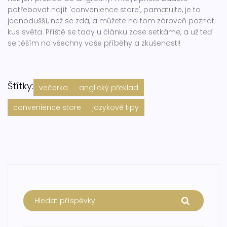
potřebovat najít 'convenience store', pamatujte, je to
jednodušší, než se zdá, a můžete na tom zároveň poznat
kus světa. Příště se tady u článku zase setkáme, a už teď
se těším na všechny vaše příběhy a zkušenosti!
Štítky:
večerka
anglický překlad
convenience store
jazykové tipy