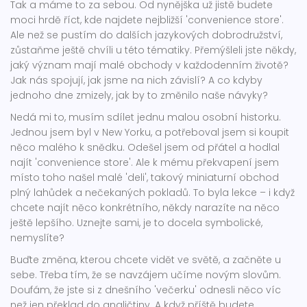
Tak a máme to za sebou. Od nynějška už jistě budete
moci hrdě říct, kde najdete nejbližší 'convenience store'.
Ale než se pustím do dalších jazykových dobrodružství,
zůstaňme ještě chvíli u této tématiky. Přemýšleli jste někdy,
jaký význam mají malé obchody v každodenním životě?
Jak nás spojují, jak jsme na nich závislí? A co kdyby
jednoho dne zmizely, jak by to změnilo naše návyky?
Nedá mi to, musím sdílet jednu malou osobní historku.
Jednou jsem byl v New Yorku, a potřeboval jsem si koupit
něco malého k snědku. Odešel jsem od přátel a hodlal
najít 'convenience store'. Ale k mému překvapení jsem
místo toho našel malé 'deli', takový miniaturní obchod
plný lahůdek a nečekaných pokladů. To byla lekce – i když
chcete najít něco konkrétního, někdy narazíte na něco
ještě lepšího. Uznejte sami, je to docela symbolické,
nemyslíte?
Buďte změna, kterou chcete vidět ve světě, a začněte u
sebe. Třeba tím, že se navzájem učíme novým slovům.
Doufám, že jste si z dnešního 'večerku' odnesli něco víc
než jen překlad do angličtiny. A když příště budete