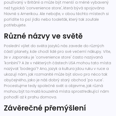
používaný v Británii a může být menší a méně vybavený
než typická 'convenience store', která bývá spojována
hlavně s Amerikou. Ale nebojte, v obou těchto místech si
pořídíte to psí jídlo nebo toaleťák, který tak zoufale
potřebujete.
Různé názvy ve světě
Poslední výlet do světa jazyků nás zavede do různých
částí planety, kde chodí lidé pro své večerní nákupy. Víte,
že v Japonsku je 'convenience store' často nazývaná
'konbini'? A že v některých částech USA mohou tato místa
nazývat 'bodega'? Ano, jazyk a kultura jdou ruku v ruce a
ukazují nám, jak rozmanité může být slovo pro něco tak
obyčejného, jako je náš dobrý starý obchod 'po ruce'.
Procestujme tedy společně svět a objevme, jak různá
mohou být ta malá kouzelná místa sprostředkující nám
pohodlí až k prahu domova.
Závěrečné přemýšlení