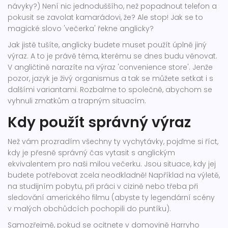
návyky?) Není nic jednoduššího, než popadnout telefon a
pokusit se zavolat kamarádovi, že? Ale stop! Jak se to
magické slovo 'večerka' řekne anglicky?
Jak jistě tušíte, anglicky budete muset použít úplně jiný
výraz. A to je právě téma, kterému se dnes budu věnovat.
V angličtině narazíte na výraz 'convenience store'. Jenže
pozor, jazyk je živý organismus a tak se můžete setkat i s
dalšími variantami. Rozbalme to společně, abychom se
vyhnuli zmatkům a trapným situacím.
Kdy použít správný výraz
Než vám prozradím všechny ty vychytávky, pojďme si říct,
kdy je přesně správný čas vytasit s anglickým
ekvivalentem pro naši milou večerku. Jsou situace, kdy jej
budete potřebovat zcela neodkladně! Například na výletě,
na studijním pobytu, při práci v cizině nebo třeba při
sledování amerického filmu (abyste ty legendární scény
v malých obchůdcích pochopili do puntíku).
Samozřejmě, pokud se ocitnete v domovině Harryho