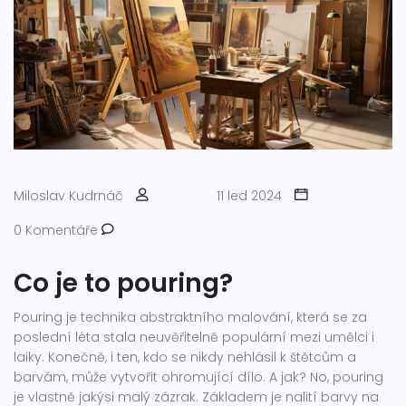
Miloslav Kudrnáč
11 led 2024
0 Komentáře
Co je to pouring?
Pouring je technika abstraktního malování, která se za
poslední léta stala neuvěřitelně populární mezi umělci i
laiky. Konečně, i ten, kdo se nikdy nehlásil k štětcům a
barvám, může vytvořit ohromující dílo. A jak? No, pouring
je vlastně jakýsi malý zázrak. Základem je nalití barvy na