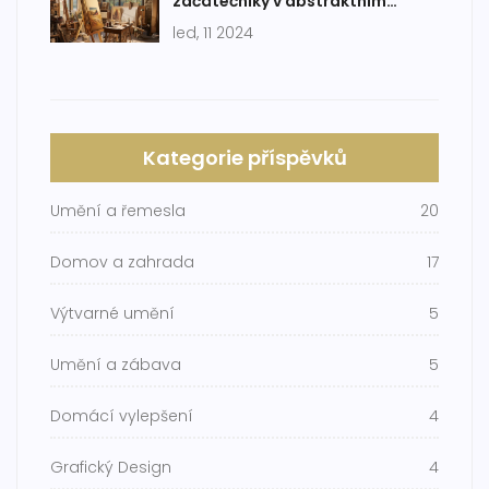
začátečníky v abstraktním
malování
led, 11 2024
Kategorie příspěvků
Umění a řemesla
20
Domov a zahrada
17
Výtvarné umění
5
Umění a zábava
5
Domácí vylepšení
4
Grafický Design
4