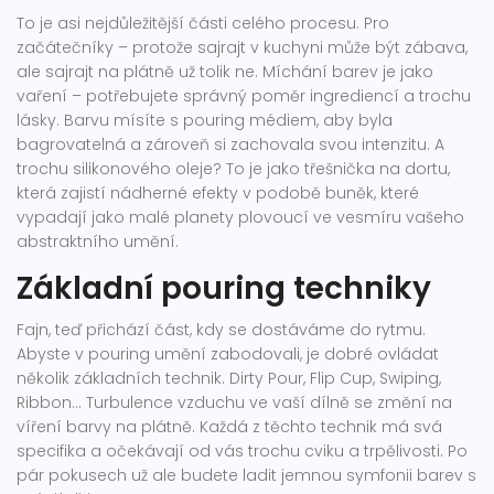
To je asi nejdůležitější části celého procesu. Pro
začátečníky – protože sajrajt v kuchyni může být zábava,
ale sajrajt na plátně už tolik ne. Míchání barev je jako
vaření – potřebujete správný poměr ingrediencí a trochu
lásky. Barvu mísíte s pouring médiem, aby byla
bagrovatelná a zároveň si zachovala svou intenzitu. A
trochu silikonového oleje? To je jako třešnička na dortu,
která zajistí nádherné efekty v podobě buněk, které
vypadají jako malé planety plovoucí ve vesmíru vašeho
abstraktního umění.
Základní pouring techniky
Fajn, teď přichází část, kdy se dostáváme do rytmu.
Abyste v pouring umění zabodovali, je dobré ovládat
několik základních technik. Dirty Pour, Flip Cup, Swiping,
Ribbon... Turbulence vzduchu ve vaší dílně se změní na
víření barvy na plátně. Každá z těchto technik má svá
specifika a očekávají od vás trochu cviku a trpělivosti. Po
pár pokusech už ale budete ladit jemnou symfonii barev s