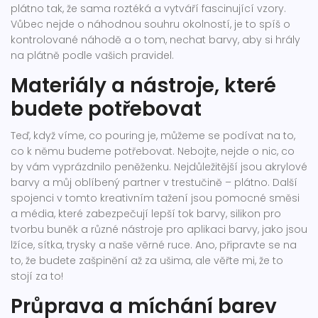
plátno tak, že sama roztéká a vytváří fascinující vzory.
Vůbec nejde o náhodnou souhru okolností, je to spíš o
kontrolované náhodě a o tom, nechat barvy, aby si hrály
na plátně podle vašich pravidel.
Materiály a nástroje, které
budete potřebovat
Teď, když víme, co pouring je, můžeme se podívat na to,
co k němu budeme potřebovat. Nebojte, nejde o nic, co
by vám vyprázdnilo peněženku. Nejdůležitější jsou akrylové
barvy a můj oblíbený partner v trestučině – plátno. Další
spojenci v tomto kreativním tažení jsou pomocné směsi
a média, které zabezpečují lepší tok barvy, silikon pro
tvorbu buněk a různé nástroje pro aplikaci barvy, jako jsou
lžíce, sítka, trysky a naše věrné ruce. Ano, připravte se na
to, že budete zašpinění až za ušima, ale věřte mi, že to
stojí za to!
Průprava a míchání barev