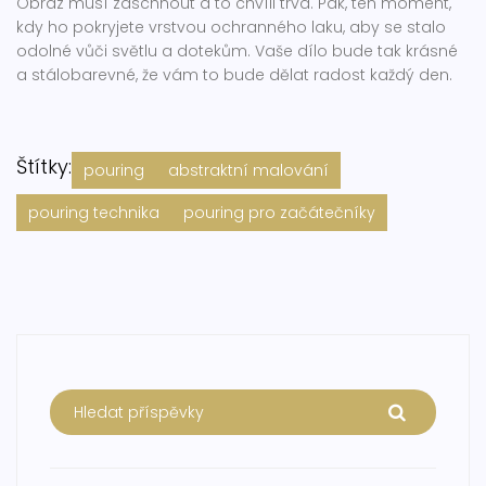
Obraz musí zaschnout a to chvíli trvá. Pak, ten moment,
kdy ho pokryjete vrstvou ochranného laku, aby se stalo
odolné vůči světlu a dotekům. Vaše dílo bude tak krásné
a stálobarevné, že vám to bude dělat radost každý den.
Štítky:
pouring
abstraktní malování
pouring technika
pouring pro začátečníky