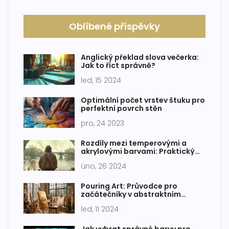
Oblíbené příspěvky
Anglický překlad slova večerka:
Jak to říct správně?
led, 15 2024
Optimální počet vrstev štuku pro
perfektní povrch stěn
pro, 24 2023
Rozdíly mezi temperovými a
akrylovými barvami: Praktický
průvodce pro začínající umělce
úno, 26 2024
Pouring Art: Průvodce pro
začátečníky v abstraktním
malování
led, 11 2024