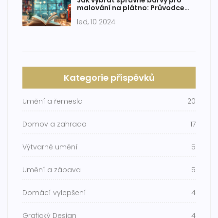
Jak vybrat správné barvy pro
malování na plátno: Průvodce
pro začínající umělce
led, 10 2024
Kategorie příspěvků
Umění a řemesla
20
Domov a zahrada
17
Výtvarné umění
5
Umění a zábava
5
Domácí vylepšení
4
Grafický Design
4