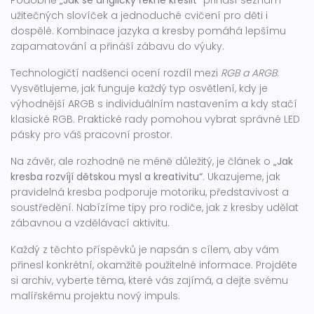
Podobně
„Jak se anglicky řekne kreslit“
přináší seznam
užitečných slovíček a jednoduché cvičení pro děti i
dospělé. Kombinace jazyka a kresby pomáhá lepšímu
zapamatování a přináší zábavu do výuky.
Technologičtí nadšenci ocení rozdíl mezi
RGB a ARGB
.
Vysvětlujeme, jak funguje každý typ osvětlení, kdy je
výhodnější ARGB s individuálním nastavením a kdy stačí
klasické RGB. Praktické rady pomohou vybrat správné LED
pásky pro váš pracovní prostor.
Na závěr, ale rozhodně ne méně důležitý, je článek o
„Jak
kresba rozvíjí dětskou mysl a kreativitu“
. Ukazujeme, jak
pravidelná kresba podporuje motoriku, představivost a
soustředění. Nabízíme tipy pro rodiče, jak z kresby udělat
zábavnou a vzdělávací aktivitu.
Každý z těchto příspěvků je napsán s cílem, aby vám
přinesl konkrétní, okamžitě použitelné informace. Projděte
si archiv, vyberte téma, které vás zajímá, a dejte svému
malířskému projektu nový impuls.