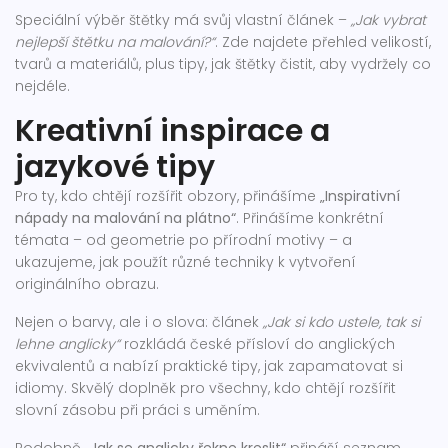
Speciální výběr štětky má svůj vlastní článek –
„Jak vybrat
nejlepší štětku na malování?“
. Zde najdete přehled velikostí,
tvarů a materiálů, plus tipy, jak štětky čistit, aby vydržely co
nejdéle.
Kreativní inspirace a
jazykové tipy
Pro ty, kdo chtějí rozšířit obzory, přinášíme
„Inspirativní
nápady na malování na plátno“
. Přinášíme konkrétní
témata – od geometrie po přírodní motivy – a
ukazujeme, jak použít různé techniky k vytvoření
originálního obrazu.
Nejen o barvy, ale i o slova: článek
„Jak si kdo ustele, tak si
lehne anglicky“
rozkládá české přísloví do anglických
ekvivalentů a nabízí praktické tipy, jak zapamatovat si
idiomy. Skvělý doplněk pro všechny, kdo chtějí rozšířit
slovní zásobu při práci s uměním.