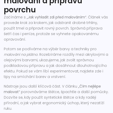
malování a přípravu
povrchu
Začínáme s
„Jak vyhladit zdi před malováním“
. Článek vás
provede krok za krokem, jak odstranit drobné trhliny,
použít tmel a připravit rovný povrch. Správná příprava
šetří čas i peníze, protože se vyhnete opakovanému
opravování.
Potom se podíváme na výběr barvy a techniky pro
malování na plátno
. Rozebíráme rozdíly mezi akrylovými a
olejovými barvami, ukazujeme, jak zvolit správnou
podkladovou přípravu a jak dosáhnout dlouhotrvajícího
efektu. Pokud se vám líbí experimentovat, najdete zde i
tipy na smíchání barev a vrstvení.
Nástroje jsou další klíčová část. V článku
„Čím nejlépe
malovat“
porovnáváme štětce, špachtle a další pomůcky.
Dozvíte se, kdy použít syntetické štětce a kdy raději
přírodní, a jak vybrat ergonomický úchop, který nezatíží
ruku.