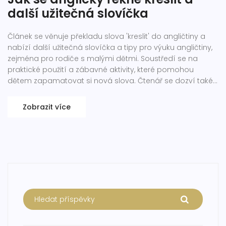
další užitečná slovíčka
Článek se věnuje překladu slova 'kreslit' do angličtiny a
nabízí další užitečná slovíčka a tipy pro výuku angličtiny,
zejména pro rodiče s malými dětmi. Soustředí se na
praktické použití a zábavné aktivity, které pomohou
dětem zapamatovat si nová slova. Čtenář se dozví také
o technikách, jak angličtinu lépe zvládnout pomocí
interaktivních metod.
Zobrazit více