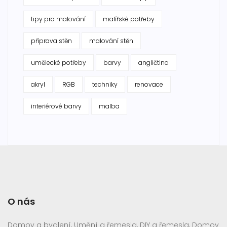
tipy pro malování
malířské potřeby
příprava stěn
malování stěn
umělecké potřeby
barvy
angličtina
akryl
RGB
techniky
renovace
interiérové barvy
malba
O nás
Domov a bydlení, Umění a řemesla, DIY a řemesla, Domov