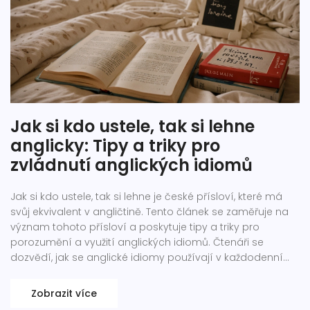
Jak si kdo ustele, tak si lehne
anglicky: Tipy a triky pro
zvládnutí anglických idiomů
Jak si kdo ustele, tak si lehne je české přísloví, které má
svůj ekvivalent v angličtině. Tento článek se zaměřuje na
význam tohoto přísloví a poskytuje tipy a triky pro
porozumění a využití anglických idiomů. Čtenáři se
dozvědí, jak se anglické idiomy používají v každodenní
komunikaci a získají praktické rady, jak si je snadněji
zapamatovat.
Zobrazit více