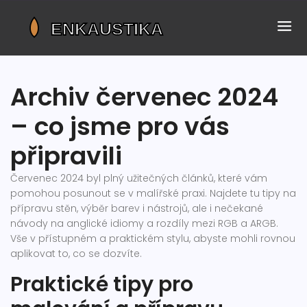
Archiv červenec 2024
– co jsme pro vás
připravili
Červenec 2024 byl plný užitečných článků, které vám
pomohou posunout se v malířské praxi. Najdete tu tipy na
přípravu stěn, výběr barev i nástrojů, ale i nečekané
návody na anglické idiomy a rozdíly mezi RGB a ARGB.
Vše v přístupném a praktickém stylu, abyste mohli rovnou
aplikovat to, co se dozvíte.
Praktické tipy pro