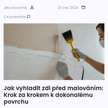
Jitka Novotná
29 čec 2024
0 Komentáře
Jak vyhladit zdi před malováním:
Krok za krokem k dokonalému
povrchu