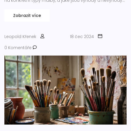
na konkrétní typy malby, a jaké jsou výhody a nevýhody
každého z nich.
Zobrazit více
Leopold Křenek
18 čec 2024
0 Komentáře