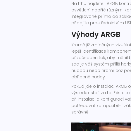
Na trhu najdete i ARGB kont
osvětlení napříč různými ko
integrované přímo do zákla
připojíte prostřednictvím US
Výhody ARGB
Kromě již zmíněných vizuální
lepší identifikace komponen
přizpůsoben tak, aby měnil b
zda je váš systém příliš hor
hudbou nebo hrami, což posk
oblíbené hudby.
Pokud jde o instalaci ARGB os
výsledek stojí za to. Existu
při instalaci a konfiguraci 
potřebovat kompatibilní zák
správně.