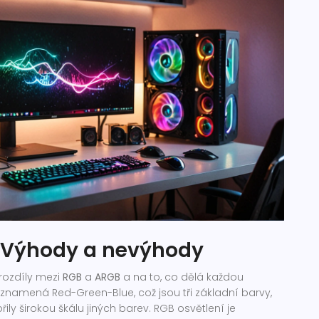
: Výhody a nevýhody
rozdíly mezi
RGB
a
ARGB
a na to, co dělá každou
 znamená Red-Green-Blue, což jsou tři základní barvy,
řily širokou škálu jiných barev. RGB osvětlení je