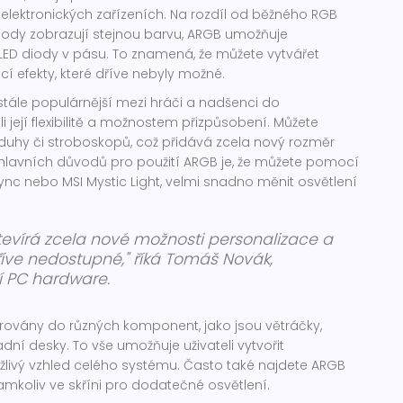
elektronických zařízeních. Na rozdíl od běžného RGB
diody zobrazují stejnou barvu, ARGB umožňuje
 LED diody v pásu. To znamená, že můžete vytvářet
cí efekty, které dříve nebyly možné.
tále populárnější mezi hráči a nadšenci do
její flexibilitě a možnostem přizpůsobení. Můžete
n, duhy či stroboskopů, což přidává zcela nový rozměr
z hlavních důvodů pro použití ARGB je, že můžete pomocí
Sync nebo MSI Mystic Light, velmi snadno měnit osvětlení
tevírá zcela nové možnosti personalizace a
dříve nedostupné," říká Tomáš Novák,
 PC hardware.
rovány do různých komponent, jako jsou větráčky,
dní desky. To vše umožňuje uživateli vytvořit
tažlivý vzhled celého systému. Často také najdete ARGB
amkoliv ve skříni pro dodatečné osvětlení.