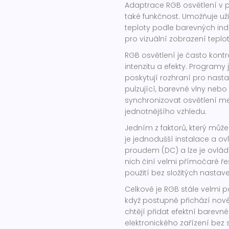
Adaptrace RGB osvětlení v 
také funkčnost. Umožňuje už
teploty podle barevných indi
pro vizuální zobrazení teplo
RGB osvětlení je často kont
intenzitu a efekty. Programy 
poskytují rozhraní pro nasta
pulzující, barevné vlny neb
synchronizovat osvětlení m
jednotnějšího vzhledu.
Jedním z faktorů, který může
je jednodušší instalace a 
proudem (DC) a lze je ovlá
nich činí velmi přímočaré řeš
použití bez složitých nastave
Celkově je RGB stále velmi p
když postupně přichází nové 
chtějí přidat efektní barev
elektronického zařízení bez 