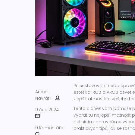
Při sestavování nebo úpravě 
Arnost
estetika. RGB a ARGB osvětle
Navrátil
zlepšit atmosféru vašeho h
Tento článek vám pomůže po
9 čec 2024
vybrat tu nejlepší možnost
definicím, porovnáme výhod
0 Komentáře
praktických tipů, jak se roz