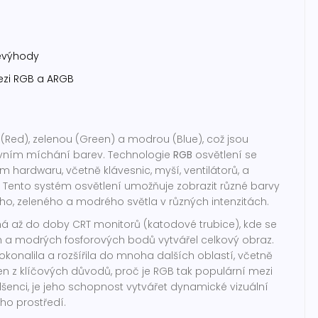
evýhody
mezi RGB a ARGB
(Red), zelenou (Green) a modrou (Blue), což jsou
tivním míchání barev. Technologie
RGB
osvětlení se
 hardwaru, včetně klávesnic, myší, ventilátorů, a
 Tento systém osvětlení umožňuje zobrazit různé barvy
o, zeleného a modrého světla v různých intenzitách.
há až do doby CRT monitorů (katodové trubice), kde se
 a modrých fosforových bodů vytvářel celkový obraz.
konalila a rozšířila do mnoha dalších oblastí, včetně
den z klíčových důvodů, proč je RGB tak populární mezi
šenci, je jeho schopnost vytvářet dynamické vizuální
ího prostředí.