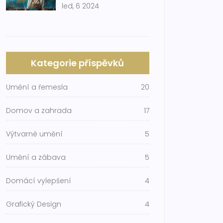
led, 6 2024
ruce
Kategorie příspěvků
Umění a řemesla
20
Domov a zahrada
17
Výtvarné umění
5
Umění a zábava
5
Domácí vylepšení
4
Grafický Design
4