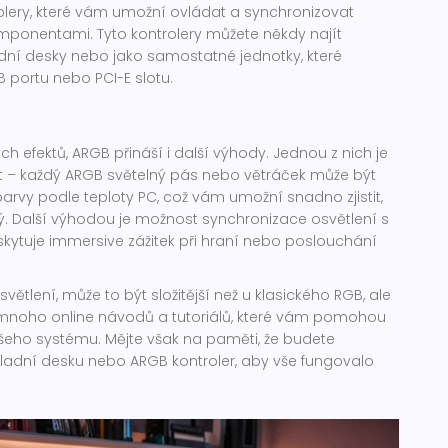
rolery, které vám umožní ovládat a synchronizovat
mponentami. Tyto kontrolery můžete někdy najít
dní desky nebo jako samostatné jednotky, které
B portu nebo PCI-E slotu.
ch efektů, ARGB přináší i další výhody. Jednou z nich je
t – každý ARGB světelný pás nebo větráček může být
arvy podle teploty PC, což vám umožní snadno zjistit,
ký. Další výhodou je možnost synchronizace osvětlení s
ytuje immersive zážitek při hraní nebo poslouchání
větlení, může to být složitější než u klasického RGB, ale
je mnoho online návodů a tutoriálů, které vám pomohou
vašeho systému. Mějte však na paměti, že budete
ladní desku nebo ARGB kontroler, aby vše fungovalo