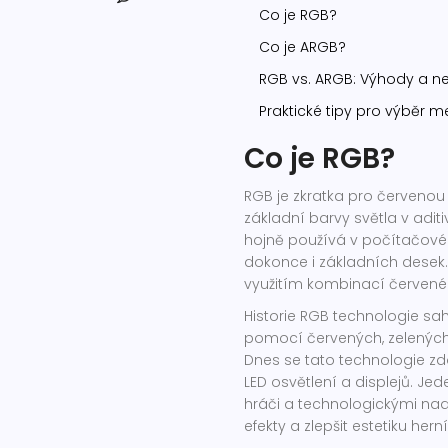
Co je RGB?
Co je ARGB?
RGB vs. ARGB: Výhody a n
Praktické tipy pro výběr 
Co je RGB?
RGB je zkratka pro červenou 
základní barvy světla v adi
hojně používá v počítačovém
dokonce i základních desek.
využitím kombinací červenéh
Historie RGB technologie sa
pomocí červených, zelených
Dnes se tato technologie zdo
LED osvětlení a displejů. Je
hráči a technologickými nad
efekty a zlepšit estetiku hern