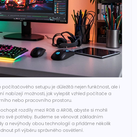
počítačového setupu je důležitá nejen funkčnost, ale i
ní nabízejí možnosti, jak vylepšit vzhled počítače a
erního nebo pracovního prostoru.
chopit rozdíly mezi RGB a ARGB, abyste si mohli
 pro své potřeby. Budeme se věnovat základním
y a nevýhody obou technologií a přidáme několik
hodnout při výběru správného osvětlení.