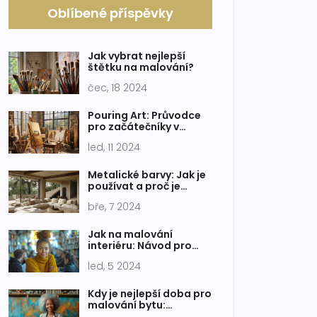
Oblíbené příspěvky
Jak vybrat nejlepší
štětku na malování?
čec, 18 2024
Pouring Art: Průvodce
pro začátečníky v
abstraktním malování
led, 11 2024
Metalické barvy: Jak je
používat a proč je
milujeme
bře, 7 2024
Jak na malování
interiéru: Návod pro
začátečníky a seznam
led, 5 2024
potřeb
Kdy je nejlepší doba pro
malování bytu:
Průvodce štětcem v