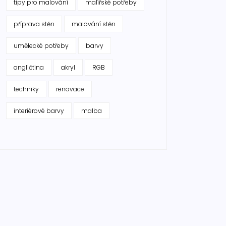
tipy pro malování
malířské potřeby
příprava stěn
malování stěn
umělecké potřeby
barvy
angličtina
akryl
RGB
techniky
renovace
interiérové barvy
malba