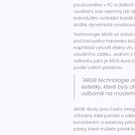
používaného v PC a dalších 
osvětlení, kde všechny LED 
individuální ovládání každé
složité, dynamické osvětlova
Technologie ARGB se stává s
počítačového hardwaru kvůli 
například vytvořit efekty vl
vizuálního zážitku. Jedním 
softwaru, jako je ASUS Aura 
podle vašich představ.
"ARGB technologie o
estetiky, které byly 
odborník na moderní
ARGB diody jsou často integ
chladiče, RAM paměti a zákla
konzistentní a esteticky při
pásky, které můžete přidat k