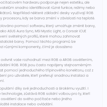
počítačovém hardwaru podporuje nejen estetiku, ale
ivatelům snadno identifikovat různé funkce, režimy nebo
kátorů. Například některé základní desky využívají RGB
ty procesoru, kdy se barva změní v závislosti na teplotě.
rolováno pomocí softwaru, který umožňuje změnit barvy,
jako ASUS Aura Sync, MSI Mystic Light, a Corsair iCUE
vení světelných profilů, které mohou zahrnovat
o statické barvy. Pomocí těchto programů lze
ezi různými komponenty, čímž je dosaženo
 ovlivnit vaše rozhodnutí mezi RGB a ARGB osvětlením,
ovládání RGB. RGB jsou často napájeny stejnosměrným
dat pomocí jednoduchého třípinového konektoru, což z
ení pro uživatele, kteří preferují snadnou instalaci a
ní.
opulární díky své jednoduchosti a širokému využití. I
technologie, zůstává RGB solidní volbou pro ty, kteří
né osvětlení do svého počítače nebo jiného
složité instalace nebo ovládání.