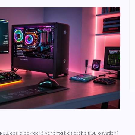
 RGB
, což je pokročilá varianta klasického RGB osvětlení