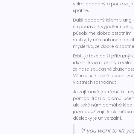
velmi podobný a poukazuje na
špatné.
Další podobný idiom v angli
se používá k vyjádření toho
působíme dobro ostatním, 
skutky, ty nás nakonec dost
myšlenka, že dobré a špatné 
Existuje také další příbuzný 
idiom je velmi přímý a velm
že naše současné zkušenosti
Věnuje se hlavně osobní zo
vlastních rozhodnutí.
Je zajímavé, jak různé kultu
pomocí frází a idiomů. Učen
ale také nám pomáhá lépe po
jazyk používají. A jak můžem
důsledky je univerzální.
"If you want to lift y