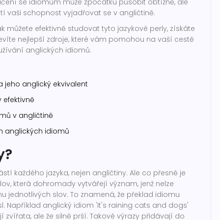
čení se idiomům může zpočátku působit obtížně, ale
tí vaši schopnost vyjadřovat se v angličtině.
ak můžete efektivně studovat tyto jazykové perly, získáte
bjevíte nejlepší zdroje, které vám pomohou na vaší cestě
žívání anglických idiomů.
 jeho anglický ekvivalent
 efektivně
omů v angličtině
um anglických idiomů
y?
stí každého jazyka, nejen angličtiny. Ale co přesně je
lov, která dohromady vytvářejí význam, jenž nelze
 jednotlivých slov. To znamená, že překlad idiomu
Například anglický idiom 'It's raining cats and dogs'
zvířata, ale že silně prší. Takové výrazy přidávají do