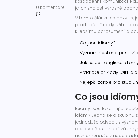
každodenní komunikaci. Nau
0 Komentáře
jejich znalost výrazně oboha
V tomto článku se dozvíte, j
praktické příklady užití a o
k lepšímu porozumění a pou
Co jsou idiomy?
Význam českého přísloví a
Jak se učit anglické idiomy
Praktické příklady užití idi
Nejlepší zdroje pro studi
Co jsou idiom
Idiomy jsou fascinující součá
idióm? Jedná se o skupinu s
jednoduše odvodit z významu
doslova často nedává smysl. 
neznamená, že z nebe padají 