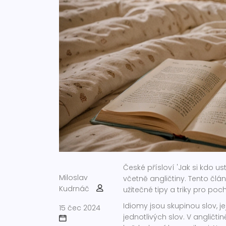
České přísloví 'Jak si kdo u
Miloslav
včetně angličtiny. Tento člá
Kudrnáč
užitečné tipy a triky pro po
Idiomy jsou skupinou slov, 
15 čec 2024
jednotlivých slov. V angličti