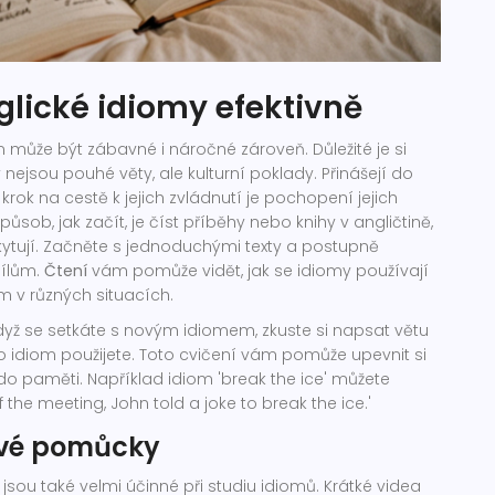
glické idiomy efektivně
může být zábavné i náročné zároveň. Důležité je si
 nejsou pouhé věty, ale kulturní poklady. Přinášejí do
 krok na cestě k jejich zvládnutí je pochopení jejich
sob, jak začít, je číst příběhy nebo knihy v angličtině,
kytují. Začněte s jednoduchými texty a postupně
dílům.
Čtení
vám pomůže vidět, jak se idiomy používají
m v různých situacích.
dyž se setkáte s novým idiomem, zkuste si napsat větu
o idiom použijete. Toto cvičení vám pomůže upevnit si
do paměti. Například idiom 'break the ice' můžete
of the meeting, John told a joke to break the ice.'
ové pomůcky
sou také velmi účinné při studiu idiomů. Krátké videa