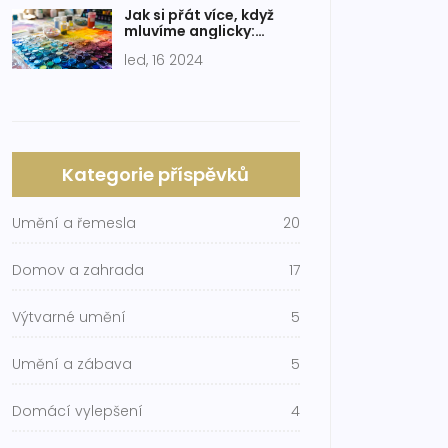
Jak si přát více, když
mluvíme anglicky:
Zlepšete své jazykové
led, 16 2024
dovednosti
Kategorie příspěvků
Umění a řemesla
20
Domov a zahrada
17
Výtvarné umění
5
Umění a zábava
5
Domácí vylepšení
4