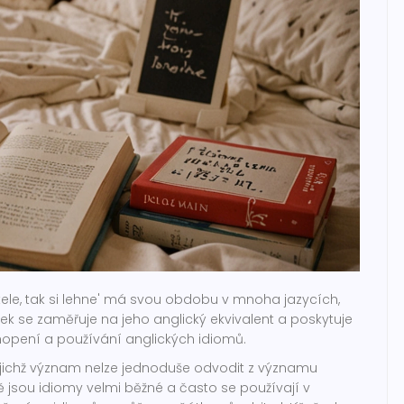
stele, tak si lehne' má svou obdobu v mnoha jazycích,
nek se zaměřuje na jeho anglický ekvivalent a poskytuje
chopení a používání anglických idiomů.
jejichž význam nelze jednoduše odvodit z významu
ně jsou idiomy velmi běžné a často se používají v