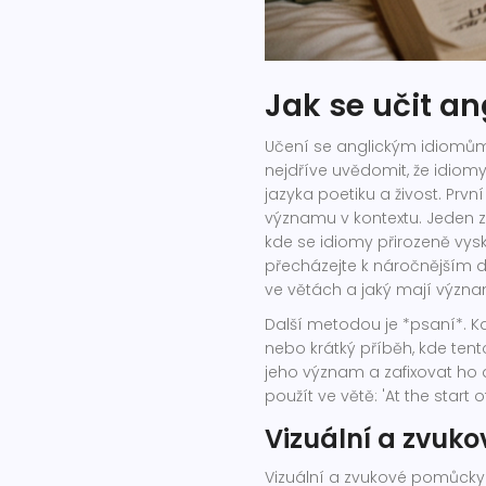
Jak se učit an
Učení se anglickým idiomům 
nejdříve uvědomit, že idiomy
jazyka poetiku a živost. První
významu v kontextu. Jeden způ
kde se idiomy přirozeně vys
přecházejte k náročnějším 
ve větách a jaký mají význa
Další metodou je *psaní*. K
nebo krátký příběh, kde tent
jeho význam a zafixovat ho 
použít ve větě: 'At the start 
Vizuální a zvuk
Vizuální a zvukové pomůcky j