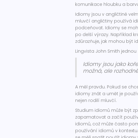
komunikace hloubku a barvu
Idiomy jsou v angličtině velm
mluvčí angličtiny používá idi
podceňovat. Idiomy se mohou
po delší výrazy. Například k
zdůrazňuje, jak mohou být i
Lingvista John Smith jednou ř
Idiomy jsou jako koř
možná, ale rozhodn
A měl pravdu. Pokud se chcete
idiomy znát a umět je použív
nejen rodilí mluvčí.
Studium idiomů může být zpoč
zapamatovat a začít použív
idiomů, což může často pom
používání idiomů v kontex
se měli snažit použít idiomy