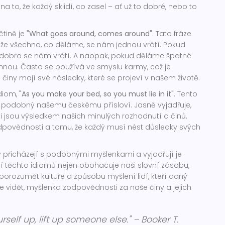
 to, že každý sklidí, co zasel – ať už to dobré, nebo to
čtině je
"What goes around, comes around"
. Tato fráze
, že všechno, co děláme, se nám jednou vrátí. Pokud
dobro se nám vrátí. A naopak, pokud děláme špatné
ihnou. Často se používá ve smyslu karmy, což je
činy mají své následky, které se projeví v našem životě.
idiom,
"As you make your bed, so you must lie in it"
. Tento
i podobný našemu českému přísloví. Jasně vyjadřuje,
 jsou výsledkem našich minulých rozhodnutí a činů.
dpovědnosti a tomu, že každý musí nést důsledky svých
ry přicházejí s podobnými myšlenkami a vyjadřují je
í těchto idiomů nejen obohacuje naši slovní zásobu,
rozumět kultuře a způsobu myšlení lidí, kteří daný
e vidět, myšlenka zodpovědnosti za naše činy a jejich
ourself up, lift up someone else." – Booker T.