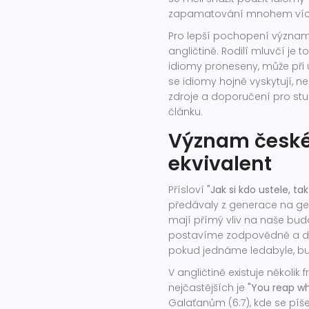
zapamatování mnohem více
Pro lepší pochopení významu
angličtině. Rodilí mluvčí je t
idiomy proneseny, může při 
se idiomy hojně vyskytují, n
zdroje a doporučení pro st
článku.
Význam českéh
ekvivalent
Přísloví
"Jak si kdo ustele, tak
předávaly z generace na gene
mají přímý vliv na naše bud
postavíme zodpovědně a důk
pokud jednáme ledabyle, bu
V angličtině existuje několik
nejčastějších je
"You reap w
Galaťanům (6:7), kde se píše: