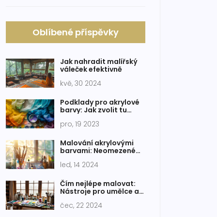
Oblíbené příspěvky
Jak nahradit malířský
váleček efektivně
kvě, 30 2024
Podklady pro akrylové
barvy: Jak zvolit tu
správnou povrchovou
pro, 19 2023
úpravu
Malování akrylovými
barvami: Neomezené
možnosti uměleckého
led, 14 2024
vyjádření
Čím nejlépe malovat:
Nástroje pro umělce a
hobby malíře
čec, 22 2024