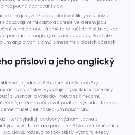
 než pouhé opakování slov.
 idiomů je rovněž dobré sledovat filmy a seriály v
otiž používají velmi často a kontext, ve kterém jsou
učení velmi pomoci. Kromě toho můžete číst knihy, kde
ebo poslouchat anglicky mluvící podcasty. Praktické
udium anglických idiomů přineseme v dalších částech
o přísloví a jeho anglický
 si lehne"
je jedno z těch, které si naše babičky
raci. Toto přísloví vyjadřuje myšlenku, že naše činy
oucí zkušenosti a výsledky. Pokud se k něčemu
ladně, můžeme očekávat pozitivní výsledek. Naopak,
deme muset čelit následkům našich činů.
 frází, které vyjadřují podobný význam. Jedna z
hat you sow"
. Tato fráze pochází z Bible, konkrétně z Listu
 „Co člověk rozsévá, to taky sklízí.“ Význam je tedy