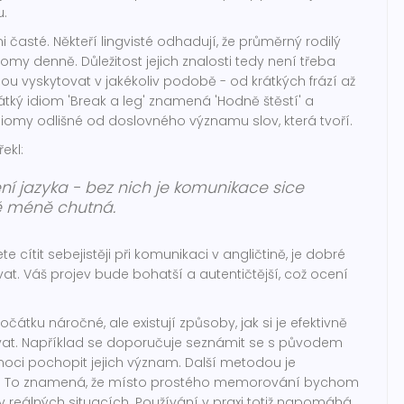
.
i časté. Někteří lingvisté odhadují, že průměrný rodilý
omy denně. Důležitost jejich znalosti tedy není třeba
 vyskytovat v jakékoliv podobě - od krátkých frází až
rátký idiom 'Break a leg' znamená 'Hodně štěstí' a
diomy odlišné od doslovného významu slov, která tvoří.
ekl:
ení jazyka - bez nich je komunikace sice
ě méně chutná.
 cítit sebejistěji při komunikaci v angličtině, je dobré
at. Váš projev bude bohatší a autentičtější, což ocení
átku náročné, ale existují způsoby, jak si je efektivně
at. Například se doporučuje seznámit se s původem
oci pochopit jejich význam. Další metodou je
tu. To znamená, že místo prostého memorování bychom
 v reálných situacích. Používání v praxi totiž napomáhá