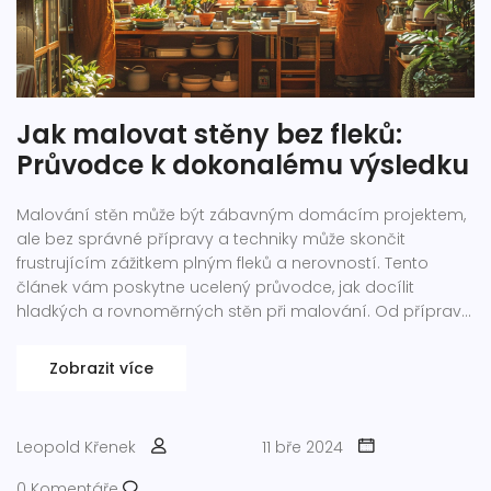
Jak malovat stěny bez fleků:
Průvodce k dokonalému výsledku
Malování stěn může být zábavným domácím projektem,
ale bez správné přípravy a techniky může skončit
frustrujícím zážitkem plným fleků a nerovností. Tento
článek vám poskytne ucelený průvodce, jak docílit
hladkých a rovnoměrných stěn při malování. Od přípravy
povrchu, přes výběr správných nástrojů a materiálů, až po
rady a triky, jak malovat jako profesionál.
Zobrazit více
Leopold Křenek
11 bře 2024
0 Komentáře