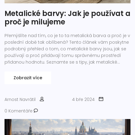
Metalické barvy: Jak je používat a
proč je milujeme
Přemýšlíte nad tím, co je to ta metalická barva a proč je v
poslední době tak oblíbená? Tento článek vám poskytne
podrobný přehled o tom, co metalické barvy jsou, jak se
používají a proč přidávají tomu správnému prostředí
přidanou hodnotu. Seznamte se s tipy, jak metalické
barvy aplikovat ve vašem domově, a objevte, jaký vliv
mají na atmosféru místnosti.
Zobrazit více
Arnost Navrátil
4 bře 2024
0 Komentáře