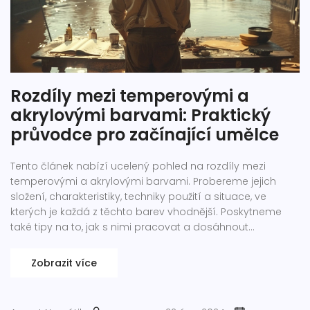
Rozdíly mezi temperovými a
akrylovými barvami: Praktický
průvodce pro začínající umělce
Tento článek nabízí ucelený pohled na rozdíly mezi
temperovými a akrylovými barvami. Probereme jejich
složení, charakteristiky, techniky použití a situace, ve
kterých je každá z těchto barev vhodnější. Poskytneme
také tipy na to, jak s nimi pracovat a dosáhnout
nejlepších výsledků ve vašem umění. Zjistíte, jaký materiál
se pro vás stane preferovanou volbou pro vaše umělecké
Zobrazit více
projekty.