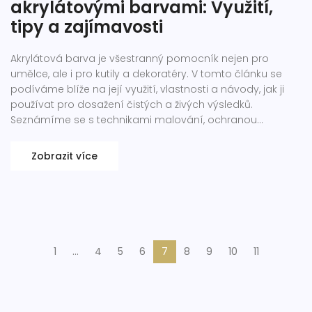
akrylátovými barvami: Využití,
tipy a zajímavosti
Akrylátová barva je všestranný pomocník nejen pro
umělce, ale i pro kutily a dekoratéry. V tomto článku se
podíváme blíže na její využití, vlastnosti a návody, jak ji
používat pro dosažení čistých a živých výsledků.
Seznámíme se s technikami malování, ochranou
pracovního prostoru a tipy na udržení barvy dlouho živou
a odolnou. Připravte se na hluboký ponor do světa
Zobrazit více
akrylové malby s několika praktickými rady, jak z ní vytěžit
to nejlepší pro vaše umělecké i dekorativní projekty.
1
…
4
5
6
7
8
9
10
11