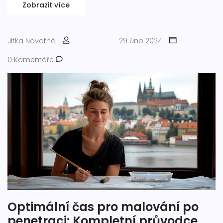
rad, jak si správně vybrat a kombinovat barvy pro
Zobrazit více
dosažení požadovaného výsledku.
Jitka Novotná
29 úno 2024
0 Komentáře
Optimální čas pro malování po
penetraci: Kompletní průvodce