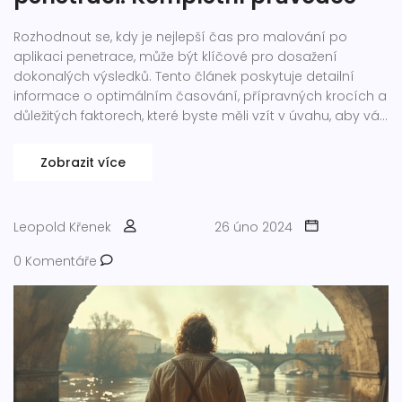
Rozhodnout se, kdy je nejlepší čas pro malování po
aplikaci penetrace, může být klíčové pro dosažení
dokonalých výsledků. Tento článek poskytuje detailní
informace o optimálním časování, přípravných krocích a
důležitých faktorech, které byste měli vzít v úvahu, aby váš
malířský projekt proběhl hladce. Zahrnuje také tipy a triky
od odborníků, jak dosáhnout co nejlepších výsledků.
Zobrazit více
Leopold Křenek
26 úno 2024
0 Komentáře