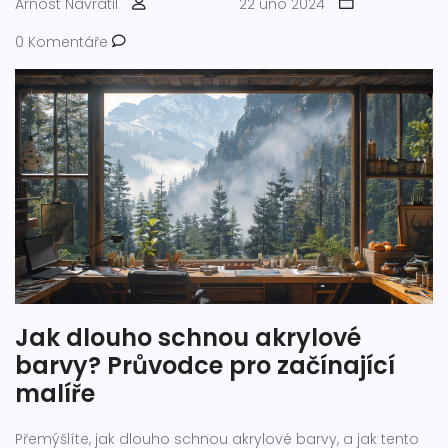
Arnost Navrátil
22 úno 2024
0 Komentáře
Jak dlouho schnou akrylové
barvy? Průvodce pro začínající
malíře
Přemýšlíte, jak dlouho schnou akrylové barvy, a jak tento