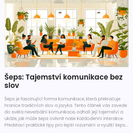
Šeps: Tajemství komunikace bez
slov
Šeps je fascinující forma komunikace, která překračuje
hranice tradičních slov a jazyka. Tento článek vás zavede
do světa neverbální komunikace, odhalí její tajemství a
ukáže, jak může šeps ovlivnit naše každodenní interakce.
Představí praktické tipy pro lepší rozumění a využití šepsu
ve svůj prospěch, ať už v osobním životě či v profesní