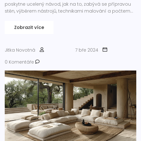
poskytne ucelený návod, jak na to, zabývá se přípravou
stěn, výběrem nástrojů, technikami malování a počtem
vrstev pro různé typy povrchů a barvy. Zjistíte, že kvalita
práce nezávisí jen na barvě, ale také na správně
Zobrazit více
aplikovaných vrstvách.
Jitka Novotná
7 bře 2024
0 Komentáře