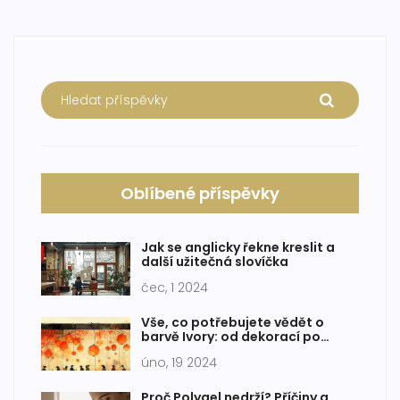
Oblíbené příspěvky
Jak se anglicky řekne kreslit a
další užitečná slovíčka
čec, 1 2024
Vše, co potřebujete vědět o
barvě Ivory: od dekorací po
módu
úno, 19 2024
Proč Polygel nedrží? Příčiny a