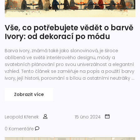
Vše, co potřebujete vědět o barvě
Ivory: od dekorací po módu
Barva ivory, známá také jako slonovinová, je široce
oblíbená ve světě interiérového designu, módy a
svatebních plánování pro svou univerzálnost a elegantní
vzhled. Tento článek se zaměřuje na popis a použití barvy
ivory, její historii, porovnání s bílou a ostatními neutrálky a
její význam ve světě designu a módy. Nabízí také tipy, jak
barvu ivory zařadit do vašeho života, ať už ve vašem
Zobrazit více
šatníku nebo domově.
Leopold Křenek
15 úno 2024
0 Komentáře