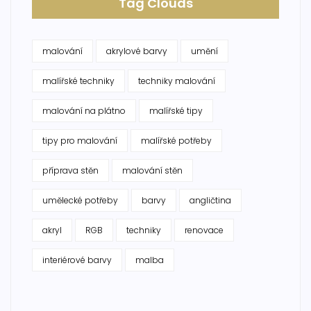
Tag Clouds
malování
akrylové barvy
umění
malířské techniky
techniky malování
malování na plátno
malířské tipy
tipy pro malování
malířské potřeby
příprava stěn
malování stěn
umělecké potřeby
barvy
angličtina
akryl
RGB
techniky
renovace
interiérové barvy
malba