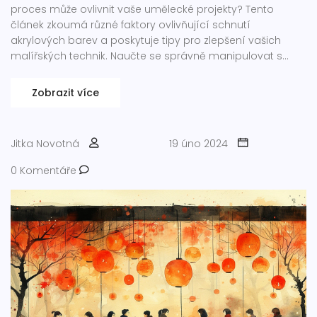
proces může ovlivnit vaše umělecké projekty? Tento
článek zkoumá různé faktory ovlivňující schnutí
akrylových barev a poskytuje tipy pro zlepšení vašich
malířských technik. Naučte se správně manipulovat s
časem schnutí, abyste mohli plně využít potenciál
akrylových barev ve svých dílech.
Zobrazit více
Jitka Novotná
19 úno 2024
0 Komentáře