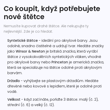
Co koupit, když potřebujete
nové štětce
Nemusíte kupovat drahé štětce. Ale nekupujte ty
nejlevnější. Zde je co hledat:
Syntetické štětce
- ideální pro akrylové barvy. Jsou
odolné, snadno čistitelné a udržují tvar. Hledáte značky
jako
Winsor & Newton
je britská značka, která vyrábí
štětce z vysokokvalitních syntetických vláken, vhodné
pro akrylové barvy
nebo
Princeton
je americká značka,
která se specializuje na štětce odolné proti akrylovým
barvám
.
Držadlo
- vyhýbejte se plastovým držadlům. Hledáte
dřevěné nebo kovové s lepidlem, které je odolné proti
vodě.
Velikost
- když začínáte, pořiďte 3 štětce: malý (č. 2),
střední (č. 6) a velký (č. 12).