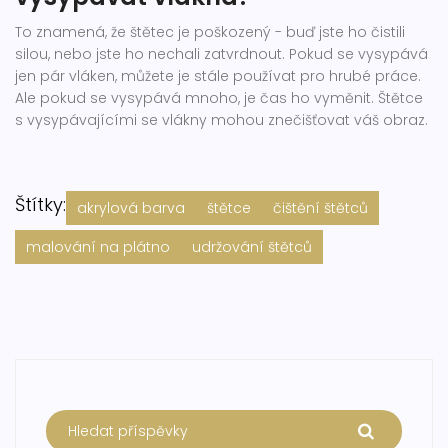
To znamená, že štětec je poškozený - buď jste ho čistili
silou, nebo jste ho nechali zatvrdnout. Pokud se vysypává
jen pár vláken, můžete je stále používat pro hrubé práce.
Ale pokud se vysypává mnoho, je čas ho vyměnit. Štětce
s vysypávajícími se vlákny mohou znečišťovat váš obraz.
Štítky:
akrylová barva
štětce
čištění štětců
malování na plátno
udržování štětců