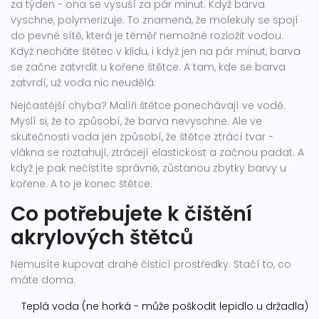
za týden - ona se vysuší za pár minut. Když barva
vyschne, polymerizuje. To znamená, že molekuly se spojí
do pevné sítě, která je téměř nemožné rozložit vodou.
Když necháte štětec v klidu, i když jen na pár minut, barva
se začne zatvrdit u kořene štětce. A tam, kde se barva
zatvrdí, už voda nic neudělá.
Nejčastější chyba? Malíři štětce ponechávají ve vodě.
Myslí si, že to způsobí, že barva nevyschne. Ale ve
skutečnosti voda jen způsobí, že štětce ztrácí tvar -
vlákna se roztahují, ztrácejí elastickost a začnou padat. A
když je pak nečistíte správně, zůstanou zbytky barvy u
kořene. A to je konec štětce.
Co potřebujete k čištění
akrylových štětců
Nemusíte kupovat drahé čisticí prostředky. Stačí to, co
máte doma:
Teplá voda (ne horká - může poškodit lepidlo u držadla)