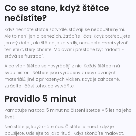
Co se stane, když štětce
nečistíte?
Když necháte štětce zatvrdlé, stávají se nepoužitelnými.
Ale to není jen o penězích. Ztrácíte i čas. Když potřebujete
jemný detail, ale štětec je zatvrdlý, nebudete moci vytvořit
ten efekt, který chcete. Malování přestane být radostí -
stává se frustrací.
A co víc - štětce se nevyrábějí z nic. Každý štětec má
svou historii. Některé jsou vyrobeny z recyklovaných
materiálů, jiné z přirozených vláken. Když je zahozené,
ztrácíte i část toho, co vytváříte.
Pravidlo 5 minut
Pamatujte na toto:
5 minut na čištění štětce = 5 let na jeho
život
.
Nečistěte je, když máte čas. Čistěte je hned, když je
použijete. Udělejte to jako rituál. Když skončíte malovat,