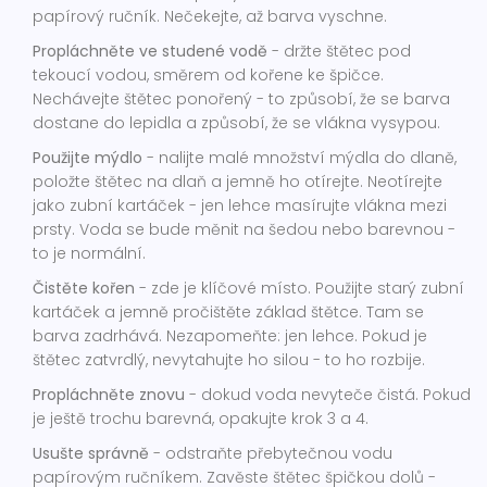
papírový ručník. Nečekejte, až barva vyschne.
Propláchněte ve studené vodě
- držte štětec pod
tekoucí vodou, směrem od kořene ke špičce.
Nechávejte štětec ponořený - to způsobí, že se barva
dostane do lepidla a způsobí, že se vlákna vysypou.
Použijte mýdlo
- nalijte malé množství mýdla do dlaně,
položte štětec na dlaň a jemně ho otírejte. Neotírejte
jako zubní kartáček - jen lehce masírujte vlákna mezi
prsty. Voda se bude měnit na šedou nebo barevnou -
to je normální.
Čistěte kořen
- zde je klíčové místo. Použijte starý zubní
kartáček a jemně pročištěte základ štětce. Tam se
barva zadrhává. Nezapomeňte: jen lehce. Pokud je
štětec zatvrdlý, nevytahujte ho silou - to ho rozbije.
Propláchněte znovu
- dokud voda nevyteče čistá. Pokud
je ještě trochu barevná, opakujte krok 3 a 4.
Usušte správně
- odstraňte přebytečnou vodu
papírovým ručníkem. Zavěste štětec špičkou dolů -