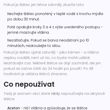
Pokud je štětec jen lehce zatvrdlý, zkusíte toto:
Nechejte štětec ponořený v teplé vodě s trochu mýdla
po dobu 30 minut.
Poté opakujte kroky 3 a 4 z výše uvedeného postupu -
jemně masírujte vlákna.
Nezatlačujte. Pokud se barva neodstraní po 10
minutách, nezkoušejte to silou.
Pokud je štětec úplně zatvrdlý - jako kámen - a vlákna
nejdou rozdělit, není už nic, co byste mohli udělat.
Neztrácejte čas. Některé štětce se dají zachránit, ale jen
pokud se začne čistit do 24 hodin po použití. Po 48
hodinách je většina štětců ztracena.
Co nepoužívat
Tady je seznam věcí, které
nikdy
nepoužívejte na akrylové
štětce:
Aceton
- ničí vlákna a způsobuje, že se štětce