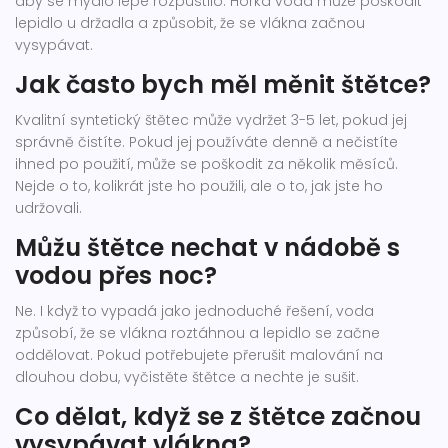
aby se mýdlo lépe rozpustilo. Horká voda může poškodit
lepidlo u držadla a způsobit, že se vlákna začnou
vysypávat.
Jak často bych měl měnit štětce?
Kvalitní syntetický štětec může vydržet 3-5 let, pokud jej
správně čistíte. Pokud jej používáte denně a nečistíte
ihned po použití, může se poškodit za několik měsíců.
Nejde o to, kolikrát jste ho použili, ale o to, jak jste ho
udržovali.
Můžu štětce nechat v nádobě s
vodou přes noc?
Ne. I když to vypadá jako jednoduché řešení, voda
způsobí, že se vlákna roztáhnou a lepidlo se začne
oddělovat. Pokud potřebujete přerušit malování na
dlouhou dobu, vyčistěte štětce a nechte je sušit.
Co dělat, když se z štětce začnou
vysypávat vlákna?