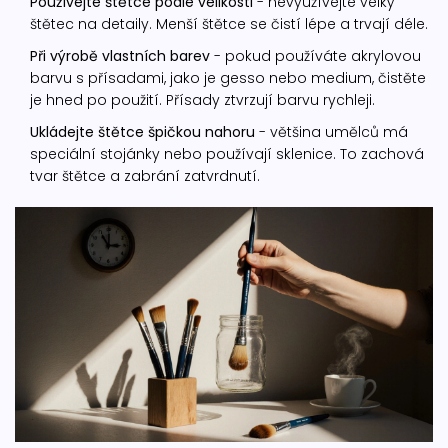
Používejte štětce podle velikosti
- nevyužívejte velký
štětec na detaily. Menší štětce se čistí lépe a trvají déle.
Při výrobě vlastních barev
- pokud používáte akrylovou
barvu s přísadami, jako je gesso nebo medium, čistěte
je hned po použití. Přísady ztvrzují barvu rychleji.
Ukládejte štětce špičkou nahoru
- většina umělců má
speciální stojánky nebo používají sklenice. To zachová
tvar štětce a zabrání zatvrdnutí.