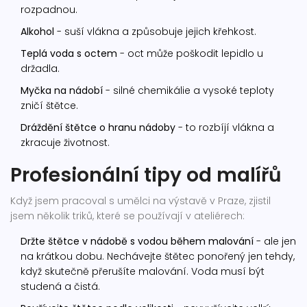
rozpadnou.
Alkohol
- suší vlákna a způsobuje jejich křehkost.
Teplá voda s octem
- oct může poškodit lepidlo u
držadla.
Myčka na nádobí
- silné chemikálie a vysoké teploty
zničí štětce.
Dráždění štětce o hranu nádoby
- to rozbíjí vlákna a
zkracuje životnost.
Profesionální tipy od malířů
Když jsem pracoval s umělci na výstavě v Praze, zjistil
jsem několik triků, které se používají v ateliérech:
Držte štětce v nádobě s vodou během malování
- ale jen
na krátkou dobu. Nechávejte štětec ponořený jen tehdy,
když skutečně přerušíte malování. Voda musí být
studená a čistá.