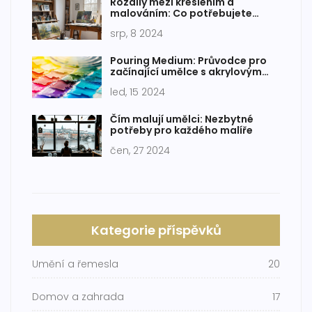
Rozdíly mezi kreslením a
malováním: Co potřebujete
vědět
srp, 8 2024
Pouring Medium: Průvodce pro
začínající umělce s akrylovým
lánem
led, 15 2024
Čím malují umělci: Nezbytné
potřeby pro každého malíře
čen, 27 2024
Kategorie příspěvků
Umění a řemesla
20
Domov a zahrada
17