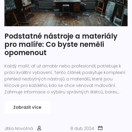
Podstatné nástroje a materiály
pro malíře: Co byste neměli
opomenout
Každý malíř, ať už amatér nebo profesionál, potřebuje k
práci kvalitní vybavení. Tento článek poskytuje komplexní
přehled nezbytných nástrojů a materiálů, které jsou
klíčové pro každého, kdo se chce věnovat malování.
Zahrnuje informace o výběru správných štětců, barev,
pláten a dalších doplňků, které vyžadují pečlivý výběr pro
dosažení nejlepších výsledků.
Zobrazit více
Jitka Novotná
8 dub 2024