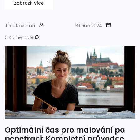
mají na atmosféru místnosti.
Zobrazit více
Jitka Novotná
29 úno 2024
0 Komentáře
Optimální čas pro malování po
penetraci: Kompletní průvodce