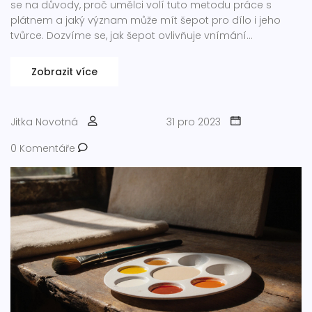
se na důvody, proč umělci volí tuto metodu práce s
plátnem a jaký význam může mít šepot pro dílo i jeho
tvůrce. Dozvíme se, jak šepot ovlivňuje vnímání
uměleckého díla a jak ho můžete použít ve své vlastní
tvorbě. Nenechte si ujít příběhy a zajímavosti spojené s
Zobrazit více
touto fascinující praxí.
Jitka Novotná
31 pro 2023
0 Komentáře