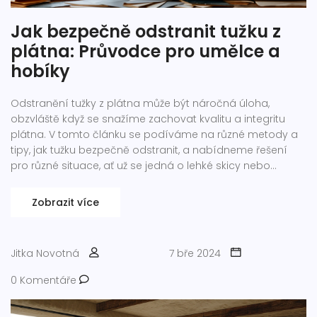
Jak bezpečně odstranit tužku z
plátna: Průvodce pro umělce a
hobíky
Odstranění tužky z plátna může být náročná úloha,
obzvláště když se snažíme zachovat kvalitu a integritu
plátna. V tomto článku se podíváme na různé metody a
tipy, jak tužku bezpečně odstranit, a nabídneme řešení
pro různé situace, ať už se jedná o lehké skicy nebo
hluboko zakořeněné stopy. Od předbežného testování na
neviditelném místě až po konkrétní produkty a domácí
Zobrazit více
přípravky, zjistíme, jak dosáhnout nejlepších výsledků bez
poškození vašeho díla.
Jitka Novotná
7 bře 2024
0 Komentáře