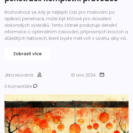
Rozhodnout se, kdy je nejlepší čas pro malování po
aplikaci penetrace, může být klíčové pro dosažení
dokonalých výsledků. Tento článek poskytuje detailní
informace o optimálním časování, přípravných krocích a
důležitých faktorech, které byste měli vzít v úvahu, aby váš
malířský projekt proběhl hladce. Zahrnuje také tipy a triky
od odborníků, jak dosáhnout co nejlepších výsledků.
Zobrazit více
Jitka Novotná
19 úno 2024
0 Komentáře