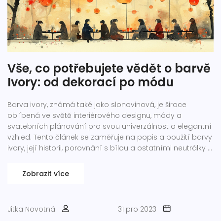
Vše, co potřebujete vědět o barvě
Ivory: od dekorací po módu
Barva ivory, známá také jako slonovinová, je široce
oblíbená ve světě interiérového designu, módy a
svatebních plánování pro svou univerzálnost a elegantní
vzhled. Tento článek se zaměřuje na popis a použití barvy
ivory, její historii, porovnání s bílou a ostatními neutrálky a
její význam ve světě designu a módy. Nabízí také tipy, jak
barvu ivory zařadit do vašeho života, ať už ve vašem
Zobrazit více
šatníku nebo domově.
Jitka Novotná
31 pro 2023