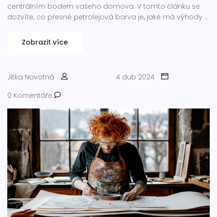
centrálním bodem vašeho domova. V tomto článku se
dozvíte, co přesně petrolejová barva je, jaké má výhody a
jak ji můžete použít ve vašem interiéru.
Zobrazit více
Jitka Novotná
4 dub 2024
0 Komentáře