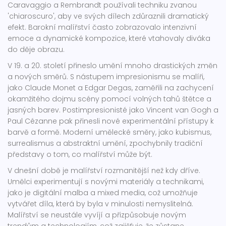
Caravaggio a Rembrandt používali techniku zvanou
'chiaroscuro', aby ve svých dílech zdůraznili dramatický
efekt. Barokní malířství často zobrazovalo intenzivní
emoce a dynamické kompozice, které vtahovaly diváka
do děje obrazu.
V 19. a 20. století přineslo umění mnoho drastických změn
a nových směrů. S nástupem impresionismu se malíři,
jako Claude Monet a Edgar Degas, zaměřili na zachycení
okamžitého dojmu scény pomocí volných tahů štětce a
jasných barev. Postimpresionisté jako Vincent van Gogh a
Paul Cézanne pak přinesli nové experimentální přístupy k
barvě a formě. Moderní umělecké směry, jako kubismus,
surrealismus a abstraktní umění, zpochybnily tradiční
představy o tom, co malířství může být.
V dnešní době je malířství rozmanitější než kdy dříve.
Umělci experimentují s novými materiály a technikami,
jako je digitální malba a mixed media, což umožňuje
vytvářet díla, která by byla v minulosti nemyslitelná.
Malířství se neustále vyvíjí a přizpůsobuje novým