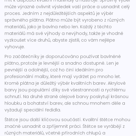
mít k dispozici kvalitní materiály a nástroje. Správný výběr
může výrazně ovlivnit výsledek vaší práce a usnadnit celý
proces. Jedním z nejdůležitějších aspektů je výběr
správného plátna. Plátno může být vyrobeno z různých
materiálů, jako je bavlna nebo len. Každý z těchto
materiálů má své výhody a nevýhody, takže je vhodné
vyzkoušet více druhů, abyste zjistili, co vám nejlépe
vyhovuje.
Pro začátečníky je doporučováno používat bavlněné
plátno, protože je levnější a snadno dostupné. Len je
pevnější a odolnější, což ho činí ideálním pro
profesionální malby, které mají vydržet po mnoho let.
Kromě plátna je důležitý výběr kvalitních barev. Akrylové
barvy jsou populární díky své všestrannosti a rychlému
schnutí. Na druhé straně olejové barvy poskytují krásnou
hloubku a bohatství barev, ale schnou mnohem déle a
vyžadují speciální ředidla.
Štětce jsou další klíčovou součástí. Kvalitní štětce mohou
značně usnadnit a zpříjemnit práci. Štětce se vyrábějí z
různých materiálů, včetně přírodních chlupů a