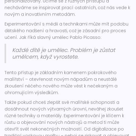
personalizovány. Učíme se z různých přístupů a
necháváme se inspirovat prací ostatních, což nás vede k
novým a inovativním metodám.
Experimentování s médii a technikami může mít podobu
dětského nadšení a hravosti, což je zásadní pro proces
učení. Jak říká slavný umělec Pablo Picasso:
Každé dítě je umělec. Problém je zůstat
umělcem, když vyrostete.
Tento přístup je základním kamenem pokrokového
malířství – otevřenost novým nápadům a neustálé
zkoušení něčeho nového může vést k nečekaným a
ohromujícím výsledkům.
Takže pokud chceš zlepšit své malířské schopnosti a
dosáhnout nových výtvarných úrovní, neváhej zkoušet
různé techniky a materiály. Experimentování je klíčem k
růstu a objevování nových nástrojů a metod ti může
otevřít svět nekonečných možností. Od digitalizace po
tradiční voskovou malbu – neboj se riskovat a objevovat