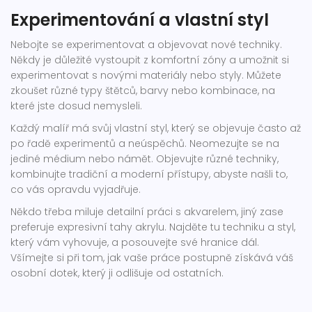
Experimentování a vlastní styl
Nebojte se experimentovat a objevovat nové techniky.
Někdy je důležité vystoupit z komfortní zóny a umožnit si
experimentovat s novými materiály nebo styly. Můžete
zkoušet různé typy štětců, barvy nebo kombinace, na
které jste dosud nemysleli.
Každý malíř má svůj vlastní styl, který se objevuje často až
po řadě experimentů a neúspěchů. Neomezujte se na
jediné médium nebo námět. Objevujte různé techniky,
kombinujte tradiční a moderní přístupy, abyste našli to,
co vás opravdu vyjadřuje.
Někdo třeba miluje detailní práci s akvarelem, jiný zase
preferuje expresivní tahy akrylu. Najděte tu techniku a styl,
který vám vyhovuje, a posouvejte své hranice dál.
Všímejte si při tom, jak vaše práce postupně získává váš
osobní dotek, který ji odlišuje od ostatních.