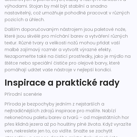
výhodami. Stojan by měl být stabilní a snadno
nastavitelný, což umožňuje pohodlně pracovat v různých
pozicích a úhlech.
Dalším doporučovaným nástrojem jsou paletové nože,
které jsou skvělé pro míchání barev a vytváření různých
textur. Různé tvary a velikosti nožů mohou přidat vaší
malbě zajímavý rozměr a vytvořit výrazné efekty.
Nezapomeňte také na čisticí prostředky, jako je mýdlo na
štětce nebo speciální čističe pro olejové barvy, které
pomáhají udržet vaše nástroje v nejlepší kondici.
Inspirace a praktické rady
Přírodní scenérie
Příroda je bezpochyby jedním z nejstarších a
nejtradičnějších zdrojů inspirace pro malíře. Nabízí
nekonečnou paletu barev a tvarů – od majestátních hor
přes klidná jezera až po houštiny plné života. Když vyrazíte
ven, nekreslete jen to, co vidíte. Snažte se zachytit