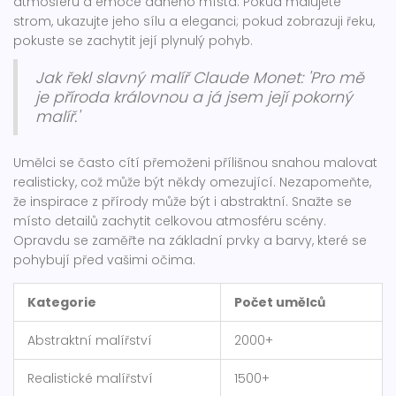
atmosféru a emoce daného místa. Pokud malujete
strom, ukazujte jeho sílu a eleganci; pokud zobrazuji řeku,
pokuste se zachytit její plynulý pohyb.
Jak řekl slavný malíř Claude Monet: 'Pro mě
je příroda královnou a já jsem její pokorný
malíř.'
Umělci se často cítí přemoženi přílišnou snahou malovat
realisticky, což může být někdy omezující. Nezapomeňte,
že inspirace z přírody může být i abstraktní. Snažte se
místo detailů zachytit celkovou atmosféru scény.
Opravdu se zaměřte na základní prvky a barvy, které se
pohybují před vašimi očima.
Kategorie
Počet umělců
Abstraktní malířství
2000+
Realistické malířství
1500+