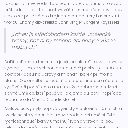
rozpustnými ve vodě. Tato technika je oblíbená pro svou
průhlednost a schopnost vytvářet jemné přechody barev.
Často se používá pro krajinomalbu, portréty i abstraktní
tvorbu. Známý akvarelista John Singer Sargent kdysi řekl:
„Lahev je středobodem každé umělecké
tvorby, bez ní by mnoho děl nebylo vůbec
možných.“
Další oblíbenou technikou je
olejomalba
. Olejové barvy se
vyznačují tím, že schnou pomalu, což poskytuje umělcům
dostatek času na úpravy a míchání barev přímo na
plátně. Olejomalba je ideální pro detailní práci a často se
využívá při portrétech a realistických zobrazeních. Mezi
slavné umělce, kteří používali olejomalbu, patří například
Leonardo da Vinci a Claude Monet.
Akrilové barvy
byly poprvé vyvinuty v polovině 20. století a
rychle se staly populární mezi moderními umělci. Tyto
rychleschnoucí barvy umožňují rychlé vrstvení a jsou
velmi odolné vůči světlu i času. Akril je skvělou volbou pro