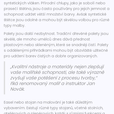
syntetických vláken. Přírodní chlupy, jako je sobolí nebo
prasečí štětina, jsou často používány pro jejich jemnost a
schopnost udržet větší množství barvy. Avšak syntetické
štětce jsou odolné a mohou být skvělou volbou pro různé
typy malby.
Palety jsou další nezbytnost. Tradiční dřevěné palety jsou
skvělé, ale mnoho umělců dnes dává přednost
plastovým nebo skleněným, které se snadněji čistí. Palety
s oddělenými přihrádkami mohou být obzvláště užitečné
pro udržení barev čistých a dobře organizovaných.
„Kvalitní nástroje a materiály nejen zlepšují
vaše malířské schopnosti, ale také výrazně
zvyšují vaše potěšení z procesu tvorby,“
říká renomovaný malíř a instruktor Jan
Novák.
Easel nebo stojan na malování je také důležitým
vybavením. Existují různé typy stojanů, včetně stolních,
ateliérových a plenérových, každý s různými funkcemi a