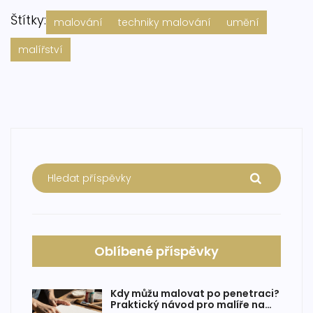
Štítky:
malování
techniky malování
umění
malířství
Oblíbené příspěvky
Kdy můžu malovat po penetraci?
Praktický návod pro malíře na