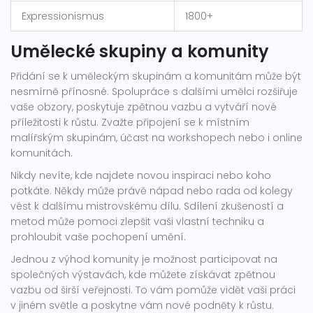
Expressionismus
1800+
Umělecké skupiny a komunity
Přidání se k uměleckým skupinám a komunitám může být
nesmírně přínosné. Spolupráce s dalšími umělci rozšiřuje
vaše obzory, poskytuje zpětnou vazbu a vytváří nové
příležitosti k růstu. Zvažte připojení se k místním
malířským skupinám, účast na workshopech nebo i online
komunitách.
Nikdy nevíte, kde najdete novou inspiraci nebo koho
potkáte. Někdy může právě nápad nebo rada od kolegy
vést k dalšímu mistrovskému dílu. Sdílení zkušeností a
metod může pomoci zlepšit vaši vlastní techniku a
prohloubit vaše pochopení umění.
Jednou z výhod komunity je možnost participovat na
společných výstavách, kde můžete získávat zpětnou
vazbu od širší veřejnosti. To vám pomůže vidět vaši práci
v jiném světle a poskytne vám nové podněty k růstu.