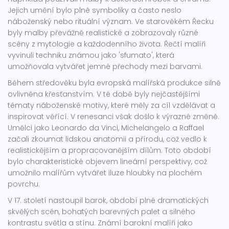
Jejich umění bylo plné symboliky a často neslo
náboženský nebo rituální význam. Ve starověkém Řecku
byly malby převážně realistické a zobrazovaly různé
scény z mytologie a každodenního života. Řečtí malíři
vyvinuli techniku známou jako 'sfumato', která
umožňovala vytvářet jemné přechody mezi barvami.
Během středověku byla evropská malířská produkce silně
ovlivněna křesťanstvím. V té době byly nejčastějšími
tématy náboženské motivy, které měly za cíl vzdělávat a
inspirovat věřící. V renesanci však došlo k výrazné změně.
Umělci jako Leonardo da Vinci, Michelangelo a Raffael
začali zkoumat lidskou anatomii a přírodu, což vedlo k
realistickějším a propracovanějším dílům. Toto období
bylo charakteristické objevem lineární perspektivy, což
umožnilo malířům vytvářet iluze hloubky na plochém
povrchu.
V 17. století nastoupil barok, období plné dramatických
skvělých scén, bohatých barevných palet a silného
kontrastu světla a stínu. Známí barokní malíři jako