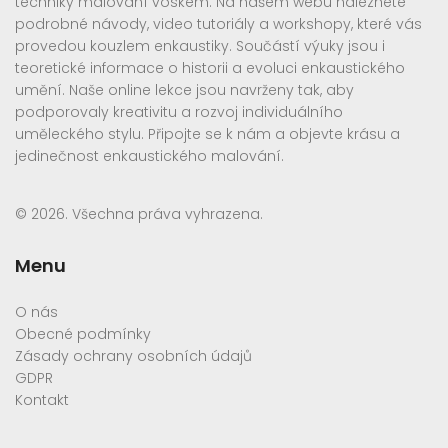
techniky malování voskem. Na našem webu naleznete
podrobné návody, video tutoriály a workshopy, které vás
provedou kouzlem enkaustiky. Součástí výuky jsou i
teoretické informace o historii a evoluci enkaustického
umění. Naše online lekce jsou navrženy tak, aby
podporovaly kreativitu a rozvoj individuálního
uměleckého stylu. Připojte se k nám a objevte krásu a
jedinečnost enkaustického malování.
© 2026. Všechna práva vyhrazena.
Menu
O nás
Obecné podmínky
Zásady ochrany osobních údajů
GDPR
Kontakt