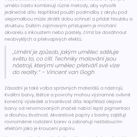
umělci často kombinují různé metody, aby vytvořili
jedinečné dílo. Například použití podmalby z akrylu pod
olejomalbou může zkrátit dobu schnutí a přidat hloubku a
strukturu. Dalším zajímavým přístupem je míchání
akvarelu s inkoustem nebo pastely, čímž lze dosáhnout
neobvyklých a překvapivých efektů.
„Umění je způsob, jakým umělec sděluje
světu to, co cítí. Techniky malování jsou
nástroji, kterými umělec přetváří své vize
do reality.“ – Vincent van Gogh
Zásadní je také volba správných materiálů a nástrojů.
Kvalitní barvy, štětce a povrchy mohou významně ovlivnit
konečný výsledek a trvanlivost díla. Například olejové
barvy od renomovaných značek nabízí lepší pigmentaci
a dlouhou životnost. Akvarelové papíry z bavlny zajišťují
rovnoměrné rozložení barev a zabraňují nežádoucím
efektům jako je kroucení papíru.