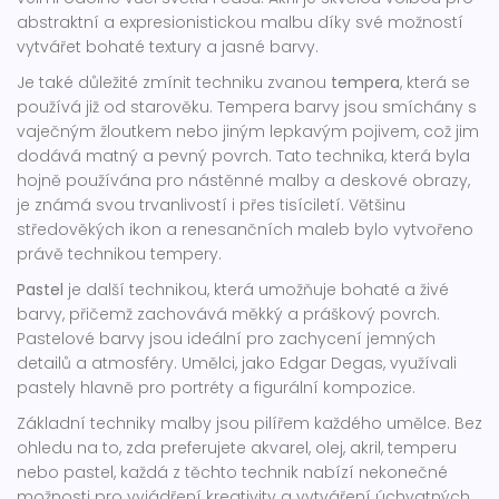
abstraktní a expresionistickou malbu díky své možností
vytvářet bohaté textury a jasné barvy.
Je také důležité zmínit techniku zvanou
tempera
, která se
používá již od starověku. Tempera barvy jsou smíchány s
vaječným žloutkem nebo jiným lepkavým pojivem, což jim
dodává matný a pevný povrch. Tato technika, která byla
hojně používána pro nástěnné malby a deskové obrazy,
je známá svou trvanlivostí i přes tisíciletí. Většinu
středověkých ikon a renesančních maleb bylo vytvořeno
právě technikou tempery.
Pastel
je další technikou, která umožňuje bohaté a živé
barvy, přičemž zachovává měkký a práškový povrch.
Pastelové barvy jsou ideální pro zachycení jemných
detailů a atmosféry. Umělci, jako Edgar Degas, využívali
pastely hlavně pro portréty a figurální kompozice.
Základní techniky malby jsou pilířem každého umělce. Bez
ohledu na to, zda preferujete akvarel, olej, akril, temperu
nebo pastel, každá z těchto technik nabízí nekonečné
možnosti pro vyjádření kreativity a vytváření úchvatných