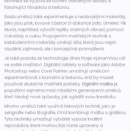
technika se využívá ke tvoření vrstvených obrazů s
fascinující hloubkou a texturou.
Řada umělců také experimentuje s neobvyklými materiály,
jako jsou písk, kovové částice či dokonce jídlo. Umělec Vik
Muniz, například, vytvořil repliky známých obrazů pomocí
čokolády a cukru. Propojením malířských technik s
každodenními materiály vznikají díla, která jsou nejen
vizuálně zajímavá, ale i koncepčně promyšlená.
Je také pravda, že technologie dnes hraje významnou roli
ve světě malířství. Digitální tablety a software jako Adobe
Photoshop nebo Corel Painter umožňují umělcům
experimentovat s barvami a texturou, aniž by museli
používat skutečné malířské potřeby.
Digitální malba
je
populární zejména mezi mladšími generacemi umělců,
kteří hledají nové způsoby, jak vyjádřit svou kreativitu.
Mnoho umělců také využívá tiskových technik, jako je
serigrafie nebo litografie, čímž kombinují malbu s grafikou.
Tyto techniky umožňují vytvářet vysoce kvalitní
reprodukce, které mohou být různě upraveny a