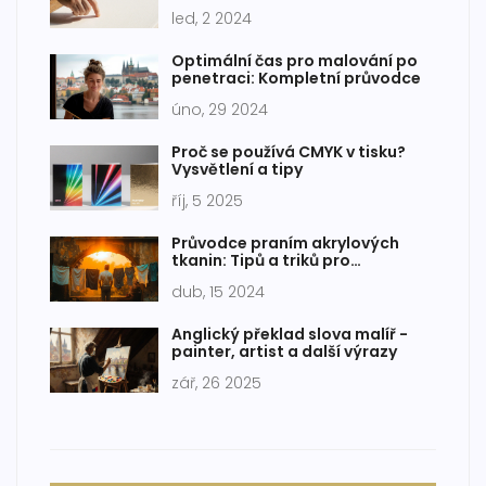
plátno
led, 2 2024
Optimální čas pro malování po
penetraci: Kompletní průvodce
úno, 29 2024
Proč se používá CMYK v tisku?
Vysvětlení a tipy
říj, 5 2025
Průvodce praním akrylových
tkanin: Tipů a triků pro
dlouhotrvající krásu
dub, 15 2024
Anglický překlad slova malíř -
painter, artist a další výrazy
zář, 26 2025