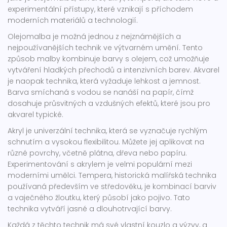
experimentální přístupy, které vznikají s příchodem
moderních materiálů a technologií.
Olejomalba je možná jednou z nejznámějších a
nejpoužívanějších technik ve výtvarném umění. Tento
způsob malby kombinuje barvy s olejem, což umožňuje
vytváření hladkých přechodů a intenzivních barev. Akvarel
je naopak technika, která vyžaduje lehkost a jemnost.
Barva smíchaná s vodou se nanáší na papír, čímž
dosahuje průsvitných a vzdušných efektů, které jsou pro
akvarel typické.
Akryl je univerzální technika, která se vyznačuje rychlým
schnutím a vysokou flexibilitou. Můžete jej aplikovat na
různé povrchy, včetně plátna, dřeva nebo papíru.
Experimentování s akrylem je velmi populární mezi
moderními umělci. Tempera, historická malířská technika
používaná především ve středověku, je kombinací barviv
a vaječného žloutku, který působí jako pojivo. Tato
technika vytváří jasné a dlouhotrvající barvy.
Každá z těchto technik má své vlastní kouzlo a výzvy, a