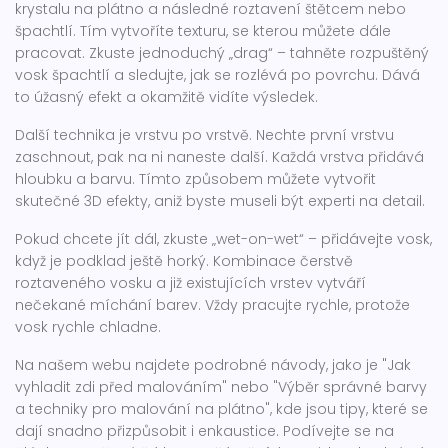
krystalu na plátno a následné roztavení štětcem nebo
špachtlí. Tím vytvoříte texturu, se kterou můžete dále
pracovat. Zkuste jednoduchý „drag“ – tahněte rozpuštěný
vosk špachtlí a sledujte, jak se rozlévá po povrchu. Dává
to úžasný efekt a okamžitě vidíte výsledek.
Další technika je vrstvu po vrstvě. Nechte první vrstvu
zaschnout, pak na ni naneste další. Každá vrstva přidává
hloubku a barvu. Tímto způsobem můžete vytvořit
skutečné 3D efekty, aniž byste museli být experti na detail.
Pokud chcete jít dál, zkuste „wet-on-wet“ – přidávejte vosk,
když je podklad ještě horký. Kombinace čerstvě
roztaveného vosku a již existujících vrstev vytváří
nečekané míchání barev. Vždy pracujte rychle, protože
vosk rychle chladne.
Na našem webu najdete podrobné návody, jako je "Jak
vyhladit zdi před malováním" nebo "Výběr správné barvy
a techniky pro malování na plátno", kde jsou tipy, které se
dají snadno přizpůsobit i enkaustice. Podívejte se na