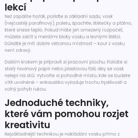
lekcí
Než zapálíte hořák, pořiďte si základní sadu: vosk
(nejčastěji parafinový), paletu, špachtle, štětečky a plátno,
které snese teplo. Pokud máte jen omezený rozpočet,
můžete začít s menšími bloky vosku a levnými štětci.
Důležité je mít dobře větranou místnost – kouř z vosku
není zdravý.
Dalším krokem je připravit si pracovní plochu. Položte si
starý novinový papír nebo plastovou fólii, aby se vosk
nelepí na stůl. Vytvořte si pohodlné místo, kde se budete
cítit uvolněně – enkaustika vyžaduje trochu trpělivosti a
volný pohyb rukou.
Jednoduché techniky,
které vám pomohou rozjet
kreativitu
Nejzákladnější technikou je nakládání vosku přímo z