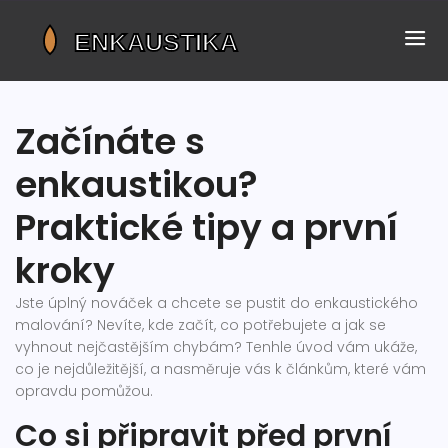
Začínáte s
enkaustikou?
Praktické tipy a první
kroky
Jste úplný nováček a chcete se pustit do enkaustického
malování? Nevíte, kde začít, co potřebujete a jak se
vyhnout nejčastějším chybám? Tenhle úvod vám ukáže,
co je nejdůležitější, a nasměruje vás k článkům, které vám
opravdu pomůžou.
Co si připravit před první