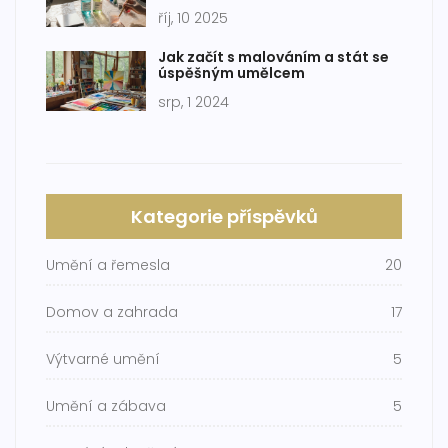
pouring
říj, 10 2025
Jak začít s malováním a stát se
úspěšným umělcem
srp, 1 2024
Kategorie příspěvků
Umění a řemesla
20
Domov a zahrada
17
Výtvarné umění
5
Umění a zábava
5