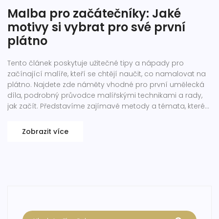
Malba pro začátečníky: Jaké
motivy si vybrat pro své první
plátno
Tento článek poskytuje užitečné tipy a nápady pro
začínající malíře, kteří se chtějí naučit, co namalovat na
plátno. Najdete zde náměty vhodné pro první umělecká
díla, podrobný průvodce malířskými technikami a rady,
jak začít. Představíme zajímavé metody a témata, které
stimulují kreativitu a umožní vám vytvořit působivá díla, i
když jste na začátku malířské cesty.
Zobrazit více