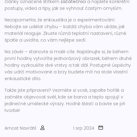
články označené štítkem
začátečníci
a najdete konkrétní
postupy, videa a tipy, jak se vyhnout častým omylům.
Nezapomeňte, že enkaustika je o experimentování.
Nebojte se udělat chybu – každá chyba vám ukáže, jak
materiál reaguje. Zkuste různá teplotní nastavení, různé
špatle a uvidíte, co vám nejlépe sedí.
Na závěr – stanovte si malé cíle. Naplánujte si, že během
první hodiny vytvoříte jednorázový obrazek, během druhé
hodiny vyzkoušíte dvě vrstvy a tak dál. Postupné úspěchy
vás udrží motivované a brzy budete mít na stole vlastní
enkaustické dílo.
Takže jste připraveni? Vezměte si vosk, zapalte hořák a
začněte objevovat svět, kde se barva a teplo spojují v
jedinečné umělecké výrazy. Hodně štěstí a bavte se při
tvorbě!
Arnost Navrátil
1 srp 2024