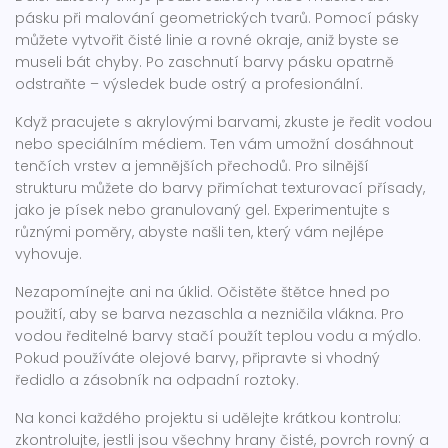
pásku při malování geometrických tvarů. Pomocí pásky
můžete vytvořit čisté linie a rovné okraje, aniž byste se
museli bát chyby. Po zaschnutí barvy pásku opatrně
odstraňte – výsledek bude ostrý a profesionální.
Když pracujete s akrylovými barvami, zkuste je ředit vodou
nebo speciálním médiem. Ten vám umožní dosáhnout
tenčích vrstev a jemnějších přechodů. Pro silnější
strukturu můžete do barvy přimíchat texturovací přísady,
jako je písek nebo granulovaný gel. Experimentujte s
různými poměry, abyste našli ten, který vám nejlépe
vyhovuje.
Nezapomínejte ani na úklid. Očistěte štětce hned po
použití, aby se barva nezaschla a nezničila vlákna. Pro
vodou ředitelné barvy stačí použít teplou vodu a mýdlo.
Pokud používáte olejové barvy, připravte si vhodný
ředidlo a zásobník na odpadní roztoky.
Na konci každého projektu si udělejte krátkou kontrolu:
zkontrolujte, jestli jsou všechny hrany čisté, povrch rovný a