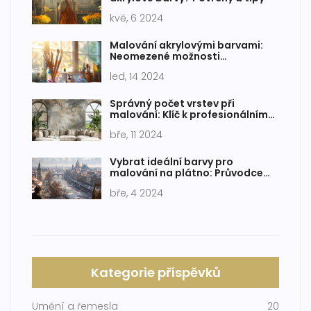
kvě, 6 2024
Malování akrylovými barvami:
Neomezené možnosti
uměleckého vyjádření
led, 14 2024
Správný počet vrstev při
malování: Klíč k profesionálnímu
vzhledu
bře, 11 2024
Vybrat ideální barvy pro
malování na plátno: Průvodce
pro začínající umělce
bře, 4 2024
Kategorie příspěvků
Umění a řemesla
20