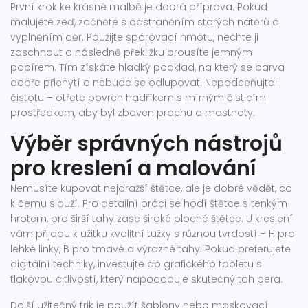
První krok ke krásné malbě je dobrá příprava. Pokud
malujete zeď, začněte s odstraněním starých nátěrů a
vyplněním děr. Použijte spárovací hmotu, nechte ji
zaschnout a následně překližku brousíte jemným
papírem. Tím získáte hladký podklad, na který se barva
dobře přichytí a nebude se odlupovat. Nepodceňujte i
čistotu – otřete povrch hadříkem s mírným čisticím
prostředkem, aby byl zbaven prachu a mastnoty.
Výběr správných nástrojů
pro kreslení a malování
Nemusíte kupovat nejdražší štětce, ale je dobré vědět, co
k čemu slouží. Pro detailní práci se hodí štětce s tenkým
hrotem, pro širší tahy zase široké ploché štětce. U kreslení
vám přijdou k užitku kvalitní tužky s různou tvrdostí – H pro
lehké linky, B pro tmavé a výrazné tahy. Pokud preferujete
digitální techniky, investujte do grafického tabletu s
tlakovou citlivostí, který napodobuje skutečný tah pera.
Další užitečný trik je použít šablony nebo maskovací