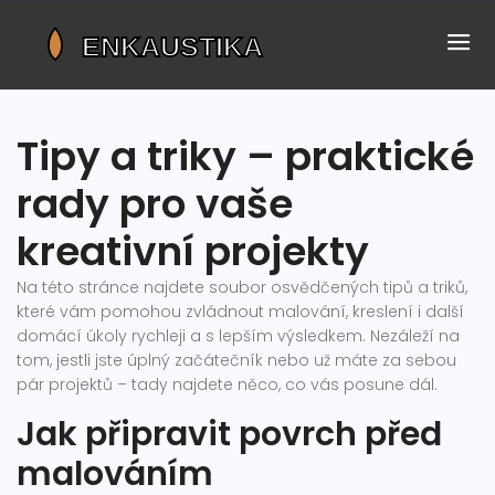
Tipy a triky – praktické
rady pro vaše
kreativní projekty
Na této stránce najdete soubor osvědčených tipů a triků,
které vám pomohou zvládnout malování, kreslení i další
domácí úkoly rychleji a s lepším výsledkem. Nezáleží na
tom, jestli jste úplný začátečník nebo už máte za sebou
pár projektů – tady najdete něco, co vás posune dál.
Jak připravit povrch před
malováním