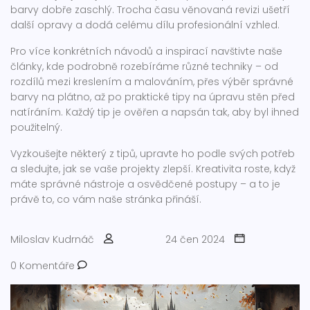
barvy dobře zaschlý. Trocha času věnovaná revizi ušetří
další opravy a dodá celému dílu profesionální vzhled.
Pro více konkrétních návodů a inspirací navštivte naše
články, kde podrobně rozebíráme různé techniky – od
rozdílů mezi kreslením a malováním, přes výběr správné
barvy na plátno, až po praktické tipy na úpravu stěn před
natíráním. Každý tip je ověřen a napsán tak, aby byl ihned
použitelný.
Vyzkoušejte některý z tipů, upravte ho podle svých potřeb
a sledujte, jak se vaše projekty zlepší. Kreativita roste, když
máte správné nástroje a osvědčené postupy – a to je
právě to, co vám naše stránka přináší.
Miloslav Kudrnáč
24 čen 2024
0 Komentáře