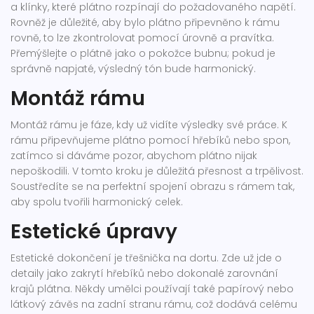
a klínky, které plátno rozpínají do požadovaného napětí.
Rovněž je důležité, aby bylo plátno připevněno k rámu
rovně, to lze zkontrolovat pomocí úrovně a pravítka.
Přemýšlejte o plátně jako o pokožce bubnu; pokud je
správně napjaté, výsledný tón bude harmonický.
Montáž rámu
Montáž rámu je fáze, kdy už vidíte výsledky své práce. K
rámu připevňujeme plátno pomocí hřebíků nebo spon,
zatímco si dáváme pozor, abychom plátno nijak
nepoškodili. V tomto kroku je důležitá přesnost a trpělivost.
Soustředíte se na perfektní spojení obrazu s rámem tak,
aby spolu tvořili harmonický celek.
Estetické úpravy
Estetické dokončení je třešnička na dortu. Zde už jde o
detaily jako zakrytí hřebíků nebo dokonalé zarovnání
krajů plátna. Někdy umělci používají také papírový nebo
látkový závěs na zadní stranu rámu, což dodává celému