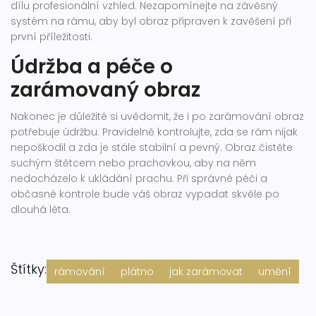
dílu profesionální vzhled. Nezapomínejte na závěsný
systém na rámu, aby byl obraz připraven k zavěšení při
první příležitosti.
Údržba a péče o
zarámovaný obraz
Nakonec je důležité si uvědomit, že i po zarámování obraz
potřebuje údržbu. Pravidelně kontrolujte, zda se rám nijak
nepoškodil a zda je stále stabilní a pevný. Obraz čistěte
suchým štětcem nebo prachovkou, aby na něm
nedocházelo k ukládání prachu. Při správné péči a
občasné kontrole bude váš obraz vypadat skvěle po
dlouhá léta.
Štítky:
rámování
plátno
jak zarámovat
umění