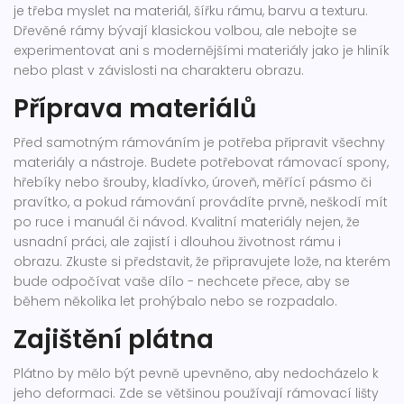
je třeba myslet na materiál, šířku rámu, barvu a texturu.
Dřevěné rámy bývají klasickou volbou, ale nebojte se
experimentovat ani s modernějšími materiály jako je hliník
nebo plast v závislosti na charakteru obrazu.
Příprava materiálů
Před samotným rámováním je potřeba připravit všechny
materiály a nástroje. Budete potřebovat rámovací spony,
hřebíky nebo šrouby, kladívko, úroveň, měřící pásmo či
pravítko, a pokud rámování provádíte prvně, neškodí mít
po ruce i manuál či návod. Kvalitní materiály nejen, že
usnadní práci, ale zajistí i dlouhou životnost rámu i
obrazu. Zkuste si představit, že připravujete lože, na kterém
bude odpočívat vaše dílo - nechcete přece, aby se
během několika let prohýbalo nebo se rozpadalo.
Zajištění plátna
Plátno by mělo být pevně upevněno, aby nedocházelo k
jeho deformaci. Zde se většinou používají rámovací lišty