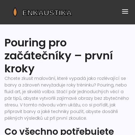
Pouring pro
začátečníky – první
kroky
Chcete zkusit malování, které vypadá jako rozlévající se
barvy a zároveň nevyžaduje roky tréninku? Pouring, nebo
fluid art, je skvělá volba. Stačí pár jednoduchých věcí a
pár tipů, abyste vytvořili zajímavé obrazy bez zbytečného
stresu. V tomto návodu vám ukážu, co si pořídit, jak
připravit barvy a jaké techniky použít, abyste dosáhli
pěkných výsledků už při první zkoušce.
Co všechno potřebujete