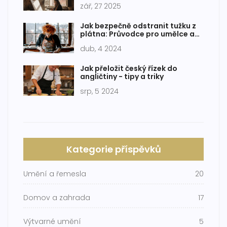
zář, 27 2025
Jak bezpečně odstranit tužku z
plátna: Průvodce pro umělce a
hobíky
dub, 4 2024
Jak přeložit český řízek do
angličtiny - tipy a triky
srp, 5 2024
Kategorie příspěvků
Umění a řemesla
20
Domov a zahrada
17
Výtvarné umění
5