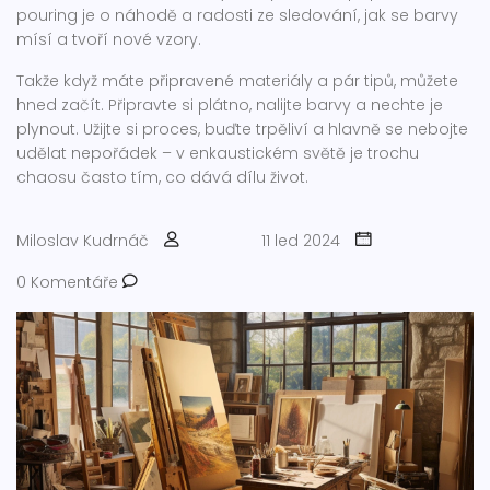
pouring je o náhodě a radosti ze sledování, jak se barvy
mísí a tvoří nové vzory.
Takže když máte připravené materiály a pár tipů, můžete
hned začít. Připravte si plátno, nalijte barvy a nechte je
plynout. Užijte si proces, buďte trpěliví a hlavně se nebojte
udělat nepořádek – v enkaustickém světě je trochu
chaosu často tím, co dává dílu život.
Miloslav Kudrnáč
11 led 2024
0 Komentáře