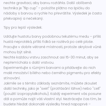
nechte gravitaci, aby barvu roztáhla. Další oblíbená
technika je "flip cup" – položíte plátno na špičku do
nádoby s barvou a rychle ho převrátíte. Výsledek je často
překvapivý a nečekaný.
Tipy pro lepší výsledek:
Udržujte hustotu barvy podobnou tekutému medu – příliš
hustá neprotéká, příliš řídká se rozlévá po celé ploše.
Pracujte v dobře větrané místnosti, protože akrylové vůně
mohou být silné.
Nechte každou vrstvu zaschnout asi 15–30 minut, aby se
nepřemíchala s další vrstvou.
Experimentujte s různými barvami a přidávejte do nich
malé množství bílého nebo černého pigmentu pro efekty
stínování.
Jakmile se s těmito základy seznámíte, můžete zkoušet
další techniky, jako je "swirl" (protřásání láhve) nebo "cell"
(použití izopropylalkoholu). Každý experiment vás posune
dál a pomůže najít váš vlastní styl. Neztrácejte čas tím, že
budete hledat dokonalé výsledky hned napoprvé –