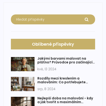
Oblíbené příspěvky
Jakými barvami malovat na
plátno? Průvodce pro začínající
umělce
kvě, 13 2024
Rozdíly mezi kreslením a
malováním: Co potřebujete
vědět
srp, 8 2024
Nejlepší doba na malování - kdy
a jak tvořit s maximálním
efektem