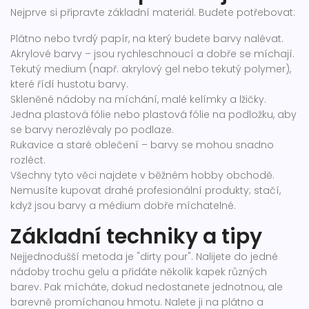
Nejprve si připravte základní materiál. Budete potřebovat:
Plátno nebo tvrdý papír, na který budete barvy nalévat.
Akrylové barvy – jsou rychleschnoucí a dobře se míchají.
Tekutý medium (např. akrylový gel nebo tekutý polymer),
které řídí hustotu barvy.
Skleněné nádoby na míchání, malé kelímky a lžičky.
Jedna plastová fólie nebo plastová fólie na podložku, aby
se barvy nerozlévaly po podlaze.
Rukavice a staré oblečení – barvy se mohou snadno
rozléct.
Všechny tyto věci najdete v běžném hobby obchodě.
Nemusíte kupovat drahé profesionální produkty; stačí,
když jsou barvy a médium dobře míchatelné.
Základní techniky a tipy
Nejjednodušší metoda je "dirty pour". Nalijete do jedné
nádoby trochu gelu a přidáte několik kapek různých
barev. Pak mícháte, dokud nedostanete jednotnou, ale
barevně promíchanou hmotu. Nalete ji na plátno a