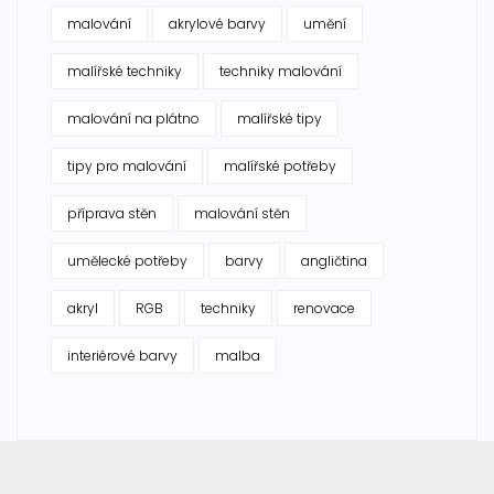
malování
akrylové barvy
umění
malířské techniky
techniky malování
malování na plátno
malířské tipy
tipy pro malování
malířské potřeby
příprava stěn
malování stěn
umělecké potřeby
barvy
angličtina
akryl
RGB
techniky
renovace
interiérové barvy
malba