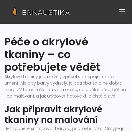
Péče o akrylové
tkaniny – co
potřebujete vědět
Akrylové tkaniny jsou skvělý způsob, jak spojit textil a
umění. Ale aby barvy vydržely, je potřeba se o ně dobře
starat. V tomhle článku vám ukážu, co udělat před, během
i po malování, a jak udržovat hotové dílo čisté a živé.
Jak připravit akrylové
tkaniny na malování
Než začnete šmrncovat barvou, připravte látku. Omyjte ji