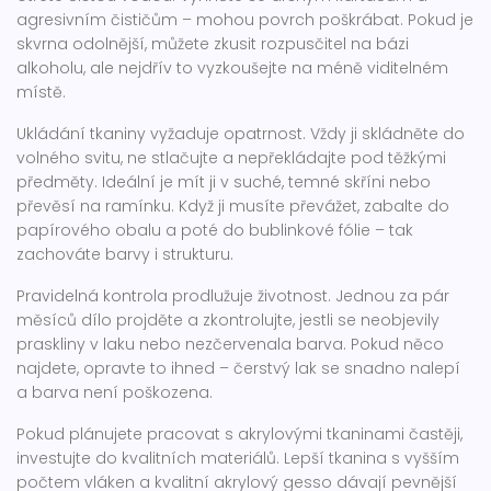
agresivním čističům – mohou povrch poškrábat. Pokud je
skvrna odolnější, můžete zkusit rozpusčitel na bázi
alkoholu, ale nejdřív to vyzkoušejte na méně viditelném
místě.
Ukládání tkaniny vyžaduje opatrnost. Vždy ji skládněte do
volného svitu, ne stlačujte a nepřekládajte pod těžkými
předměty. Ideální je mít ji v suché, temné skříni nebo
převěsí na ramínku. Když ji musíte převážet, zabalte do
papírového obalu a poté do bublinkové fólie – tak
zachováte barvy i strukturu.
Pravidelná kontrola prodlužuje životnost. Jednou za pár
měsíců dílo projděte a zkontrolujte, jestli se neobjevily
praskliny v laku nebo nezčervenala barva. Pokud něco
najdete, opravte to ihned – čerstvý lak se snadno nalepí
a barva není poškozena.
Pokud plánujete pracovat s akrylovými tkaninami častěji,
investujte do kvalitních materiálů. Lepší tkanina s vyšším
počtem vláken a kvalitní akrylový gesso dávají pevnější