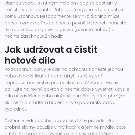
vlažnou vodou s mírným mýdlem, aby se odstranily
nečistoty a mastnota. Poté dobře vyždímejte a nechte
volně uschnout. Nezapomeňte, že vlhká tkanina může
barvu rozmazat. Pokud chcete pevnější povrch, naneste
tenkou vrstvu akrylového gessa (prvního nátěru) a
nechte zaschnout 24 hodin.
Jak udržovat a čistit
hotové dílo
Po zaschnutí barvy je čas na ochranu. Naneste jednou
nebo dvakrát fixativ (lak na akryl), který vytvoří
nepropustnou vrstvu proti vlhkosti a UV záření. Fixativ
aplikujte na rovný povrch a nechte dobře vyvětrat. Když je
dílo už zavěšené nebo uložené, chraňte jej před přímým
sluncem a prudkým teplem – tyto podmínky barvu
vyblednou.
Čištění je jednoduché, pokud se držíte pravidel. Pro
drobné skvrny použijte vlhký hadřík a jemné mýdlo, poté
otřete čistou vodou. Vyhněte se drsným kartáčům a