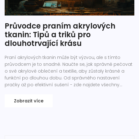
Průvodce praním akrylových
tkanin: Tipů a triků pro
dlouhotrvající krásu
Praní akrylových tkanin může být výzvou, ale s tímto
průvodcem je to snadné. Naučte se, jak správně pečovat
o své akrylové oblečení a textilie, aby zůstaly krásné a
funkční po dlouhou dobu. Od správného nastavení
pračky až po efektivní sušení - zde najdete všechny
potřebné tipy a triky.
Zobrazit více