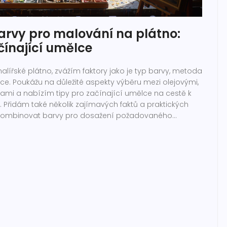
arvy pro malování na plátno:
čínající umělce
ířské plátno, zvážím faktory jako je typ barvy, metoda
e. Poukážu na důležité aspekty výběru mezi olejovými,
mi a nabízím tipy pro začínající umělce na cestě k
Přidám také několik zajímavých faktů a praktických
 a kombinovat barvy pro dosažení požadovaného