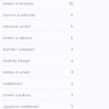
Umění a řemesla
20
Domov a zahrada
17
Výtvarné umění
5
Umění a zábava
5
Domácí vylepšení
4
Grafický Design
4
Hobby a umění
3
Vzdělávání
3
Umění a kultura
3
Jazykové vzdělávání
3