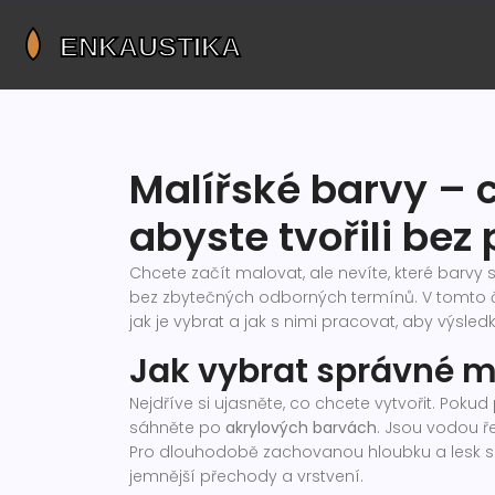
Malířské barvy – 
abyste tvořili bez 
Chcete začít malovat, ale nevíte, které barvy 
bez zbytečných odborných termínů. V tomto č
jak je vybrat a jak s nimi pracovat, aby výsle
Jak vybrat správné m
Nejdříve si ujasněte, co chcete vytvořit. Poku
sáhněte po
akrylových barvách
. Jsou vodou ře
Pro dlouhodobě zachovanou hloubku a lesk 
jemnější přechody a vrstvení.