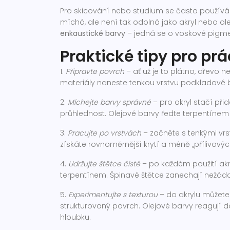
Pro skicování nebo studium se často použív
míchá, ale není tak odolná jako akryl nebo ole
enkaustické barvy
– jedná se o voskové pigmen
Praktické tipy pro pr
1.
Připravte povrch
– ať už je to plátno, dřevo 
materiály naneste tenkou vrstvu podkladové b
2.
Míchejte barvy správně
– pro akryl stačí při
průhlednost. Olejové barvy ředte terpentínem
3.
Pracujte po vrstvách
– začněte s tenkými vrst
získáte rovnoměrnější krytí a méně „přílivovýc
4.
Udržujte štětce čisté
– po každém použití akr
terpentínem. Špinavé štětce zanechají nežádo
5.
Experimentujte s texturou
– do akrylu můžete 
strukturovaný povrch. Olejové barvy reagují 
hloubku.