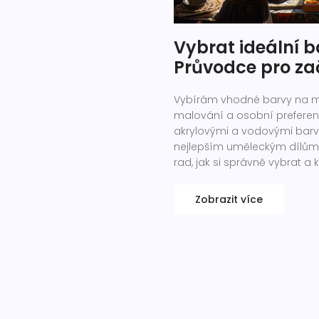
Vybrat ideální b
Průvodce pro za
Vybírám vhodné barvy na mal
malování a osobní preferenc
akrylovými a vodovými barva
nejlepším uměleckým dílům. 
rad, jak si správně vybrat
výsledku.
Zobrazit více