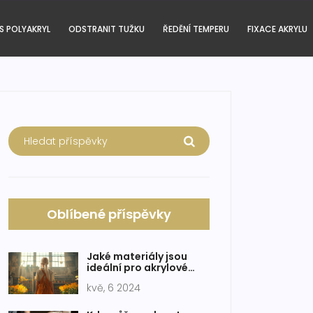
S POLYAKRYL
ODSTRANIT TUŽKU
ŘEDĚNÍ TEMPERU
FIXACE AKRYLU
Oblíbené příspěvky
Jaké materiály jsou
ideální pro akrylové
barvy? Povrchy a tipy
kvě, 6 2024