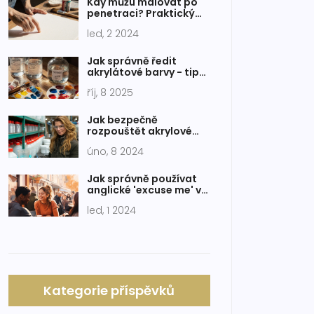
Kdy můžu malovat po
penetraci? Praktický
návod pro malíře na
led, 2 2024
plátno
Jak správně ředit
akrylátové barvy - tipy,
ředidla a postupy
říj, 8 2025
Jak bezpečně
rozpouštět akrylové
barvy: Podrobný
úno, 8 2024
průvodce
Jak správně používat
anglické 'excuse me' v
různých situacích
led, 1 2024
Kategorie příspěvků