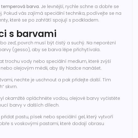
á
temperová barva
. Je levnější, rychle schne a dobře se
j. Pokud vás zajímá speciální technika, podívejte se na
ty, které se po zahřátí spojují s podkladem.
áci s barvami
nebo zeď, povrch musí být čistý a suchý. Na neporézní
arvy (gesso), aby se barva lépe přichytívala.
dat trochu vody nebo speciální medium, které zvýší
 nebo olejovým médii, aby šly hladce nanášet.
vami, nechte je uschnout a pak přidejte další. Tím
h“ skvrn.
yl okamžitě opláchněte vodou, olejové barvy vyčistěte
ucí barvy v dalších dílech.
přidat pastu, písek nebo speciální gel, který vytvoří
dobře s voskovými pastami, které dodají obrasu