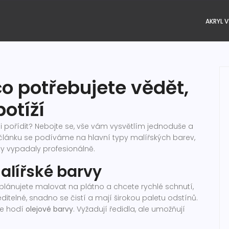
AKRYL V
co potřebujete vědět,
potíží
si pořídit? Nebojte se, vše vám vysvětlím jednoduše a
lánku se podíváme na hlavní typy malířských barev,
dky vypadaly profesionálně.
alířské barvy
d plánujete malovat na plátno a chcete rychlé schnutí,
ditelné, snadno se čistí a mají širokou paletu odstínů.
se hodí
olejové barvy
. Vyžadují ředidla, ale umožňují