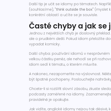
Další tip je učit se idiomy po tématech. Napří
(souhlasíme),
"think outside the box"
(myslet k
konkrétní oblastí a učíte se je souvisle.
Časté chyby a jak se
Jednou z největších chyb je doslovný překlad.
ale o prudkém dešti. Pokud idiom přeložíte d
vypadat komicky.
Další chyba: používání idiomů v nesprávném 
velkou částku peněz, ale nehodí se při rozhovo
idiom sedí k tématu, o kterém mluvíte.
A nakonec, nezapomeňte na výslovnost. Někte
být špatně pochopeny. Poslouchejte nahrávky 
Chcete-li si rozšířit slovní zásobu, zkuste sled
podcasty zaměřené na idiomy. Zaznamenejte
pravidelně je opakujte.
Jak vidíte, anglické idiomy nejsou tak děsivé, 