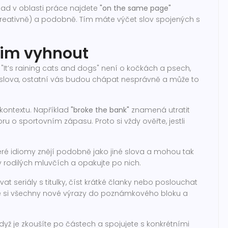
klad v oblasti práce najdete
"on the same page"
reativně) a podobně. Tím máte výčet slov spojených s
 jim vyhnout
 "It’s raining cats and dogs" není o kočkách a psech,
oslova, ostatní vás budou chápat nesprávně a může to
kontextu. Například
"broke the bank"
znamená utratit
ru o sportovním zápasu. Proto si vždy ověřte, jestli
ré idiomy znějí podobně jako jiné slova a mohou tak
rodilých mluvčích a opakujte po nich.
ovat seriály s titulky, číst krátké članky nebo poslouchat
 si všechny nové výrazy do poznámkového bloku a
když je zkoušíte po částech a spojujete s konkrétními