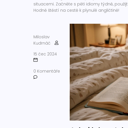
situacemi. Začněte s pěti idiomy týdně, použijt
Hodně štěstí na cestě k plynulé angličtině!
Miloslav
Kudrnáč
15 čec 2024
0 Komentáře