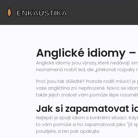
Anglické idiomy – 
Anglické idiomy jsou výrazy, které nedávají 
neznamená rozbít led, ale „překonat rozpaky 
Proč jsou tak důležité? Protože rodilí mluvčí 
vaše angličtina zní nepřirozeně. Navíc se idiom
takže jejich znalost vám pomůže lépe rozumět a
Jak si zapamatovat 
Nejlepší je spojit idiom s konkrétní situací. Kdy
to vám pomůže si ho zapamatovat jako "jít spát"
použijete, a ten pak opakujte.