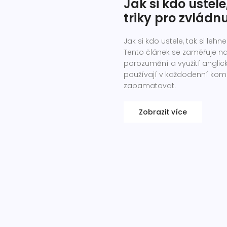
Jak si kdo ustele
triky pro zvládn
Jak si kdo ustele, tak si lehn
Tento článek se zaměřuje na 
porozumění a využití anglick
používají v každodenní komuni
zapamatovat.
Zobrazit více