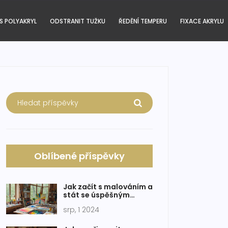
S POLYAKRYL
ODSTRANIT TUŽKU
ŘEDĚNÍ TEMPERU
FIXACE AKRYLU
Oblíbené příspěvky
Jak začít s malováním a
stát se úspěšným
umělcem
srp, 1 2024