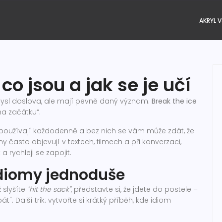
AKRYL V
co jsou a jak se je učí
smysl doslova, ale mají pevně daný význam.
Break the ice
na začátku“.
je používají každodenně a bez nich se vám může zdát, že
y často objevují v textech, filmech a při konverzaci,
 rychleji se zapojit.
idiomy jednoduše
ž slyšíte
"hit the sack"
, představte si, že jdete do postele –
. Další trik: vytvořte si krátký příběh, kde idiom