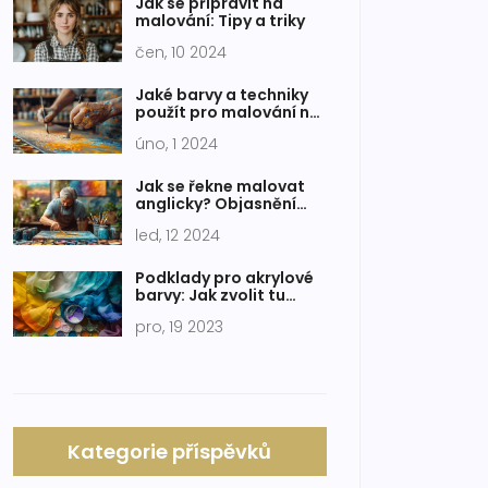
Jak se připravit na
malování: Tipy a triky
čen, 10 2024
Jaké barvy a techniky
použít pro malování na
plátno?
úno, 1 2024
Jak se řekne malovat
anglicky? Objasnění
výrazů a tipy pro
led, 12 2024
začátečníky
Podklady pro akrylové
barvy: Jak zvolit tu
správnou povrchovou
pro, 19 2023
úpravu
Kategorie příspěvků