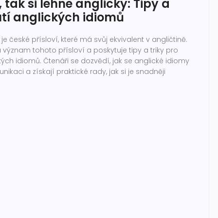
, tak si lehne anglicky: Tipy a
utí anglických idiomů
e je české přísloví, které má svůj ekvivalent v angličtině.
význam tohoto přísloví a poskytuje tipy a triky pro
ých idiomů. Čtenáři se dozvědí, jak se anglické idiomy
kaci a získají praktické rady, jak si je snadněji