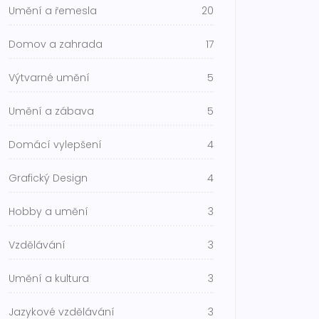
Umění a řemesla
20
Domov a zahrada
17
Výtvarné umění
5
Umění a zábava
5
Domácí vylepšení
4
Grafický Design
4
Hobby a umění
3
Vzdělávání
3
Umění a kultura
3
Jazykové vzdělávání
3