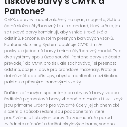
tiskové barvy s CMYK a
Pantone?
CMYK
,
barevný model založený na cyan, magenta, žluté a
černé složce
,
čtyřbarevný tisk
je standard, který určuje, jak
se tiskové barvy kombinují, aby vznikla široká škála
odstínů.
Pantone
,
systém přesných barvových vzorků
,
Pantone Matching System
doplňuje CMYK tím, že
poskytuje jednotné barvy i mimo čtyřbarevný model. Tyto
dva systémy spolu úzce souvisí: Pantone barvy se často
převádějí do CMYK pro tisk, ale zachovávají si přesnost
odstínů, což je klíčové pro brandové materiály. Proto je
dobré znát oba přístupy, abyste mohli volit mezi širokou
paletou a přesnými barvovými vzorky.
Dalším zajímavým spojením jsou
akrylové barvy
,
vodou
ředitelné pigmentové barvy vhodné pro malbu i tisk
. I když
jsou primárně určené pro výtvarné účely, jejich chemické
složení a způsob ředění jsou podobné těm, které
používáme u tiskových barev. To znamená, že pokud
zvládnete míchání a ředění akrylových barev, snadno