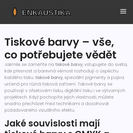
Tiskové barvy – vše,
co potřebujete vědět
Jakmile se zaměříte na
tiskové barvy
, vstupujete do světa,
kde přesnost a barevná věrnost rozhodují o úspěchu
každého tisku.
tiskové barvy
,
speciální pigmenty a pojiva
určená pro různá tisková zařízení
. Takové barvy se
používají v ofsetovém tisku, digitální tisku i ve výtvarných
projektech.
Když pochopíte jejich vlastnosti, můžete
snadno přecházet mezi technikami a dosahovat
požadovaného vizuálního efektu.
Jaké souvislosti mají