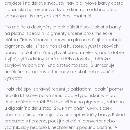
přejdete i na tiskové inkousty. Navíc akrylové barvy často
slouží jako testovací vzorky pro kontrolu odstínů před
samotným tiskem, což šetří čas i materiál.
Pro malíře a designéry je pak důležitá souvislost s
barvy
na plátno
,
speciální pigmenty určené pro umělecké
plátna
. Tiskové barvy a barvy na plátno sdílejí podobné
pigmenty, ale liší se v nosiči a hustotě. Využití tiskových
barev na plátně může vytvořit unikátní efekty, např. dobře
kryjící, syté odstíny, které se těžko dosahují běžnými
akrylovými barvami. Znalost těchto rozdílů umožňuje
umělcům kombinovat techniky a získat nekonvenční
výsledek.
Praktické tipy: správné ředění je základem. Ideální poměr
ředidla k tiskové barvě se liší podle typu tiskárny – pro
ofset můžete použít 5 % rozpuštěného pigmentu, zatímco
u digitálního tisku stačí 2 %. Při míchání CMYK složek
dbejte na čisté nástroje, aby se nepřeváděly barvy. Pokud
pracujete s Pantone, použijte oficiální converter nebo
vzorník, aby nedošlo k nechtěnému posunu odstínu. A