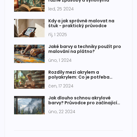
různé způsoby a synonyma
led, 25 2024
Kdy a jak správně malovat na
štuk - praktický průvodce
říj, 1 2025
Jaké barvy a techniky použít pro
malování na plátno?
úno, 1 2024
Rozdíly mezi akrylem a
polyakrylem: Co je potřeba
vědět
čen, 17 2024
Jak dlouho schnou akrylové
barvy? Průvodce pro začínající
malíře
úno, 22 2024