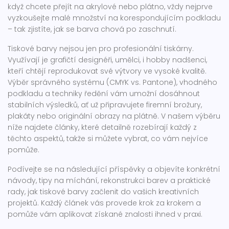
když chcete přejít na akrylové nebo plátno, vždy nejprve
vyzkoušejte malé množství na korespondujícím podkladu
– tak zjistíte, jak se barva chová po zaschnutí.
Tiskové barvy nejsou jen pro profesionální tiskárny.
Využívají je grafičtí designéři, umělci, i hobby nadšenci,
kteří chtějí reprodukovat své výtvory ve vysoké kvalitě.
Výběr správného systému (CMYK vs. Pantone), vhodného
podkladu a techniky ředění vám umožní dosáhnout
stabilních výsledků, ať už připravujete firemní brožury,
plakáty nebo originální obrazy na plátně. V našem výběru
níže najdete články, které detailně rozebírají každý z
těchto aspektů, takže si můžete vybrat, co vám nejvíce
pomůže.
Podívejte se na následující příspěvky a objevíte konkrétní
návody, tipy na míchání, rekonstrukci barev a praktické
rady, jak tiskové barvy začlenit do vašich kreativních
projektů. Každý článek vás provede krok za krokem a
pomůže vám aplikovat získané znalosti ihned v praxi.