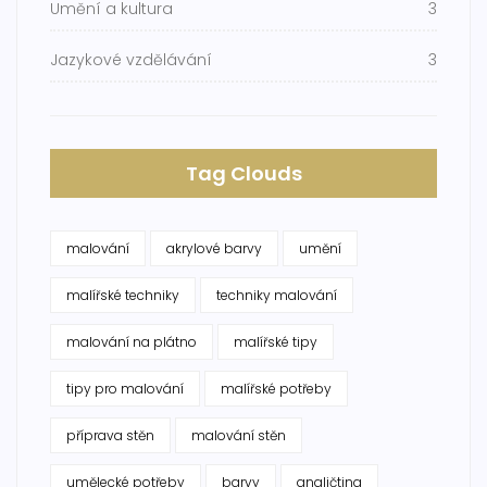
Umění a kultura
3
Jazykové vzdělávání
3
Tag Clouds
malování
akrylové barvy
umění
malířské techniky
techniky malování
malování na plátno
malířské tipy
tipy pro malování
malířské potřeby
příprava stěn
malování stěn
umělecké potřeby
barvy
angličtina