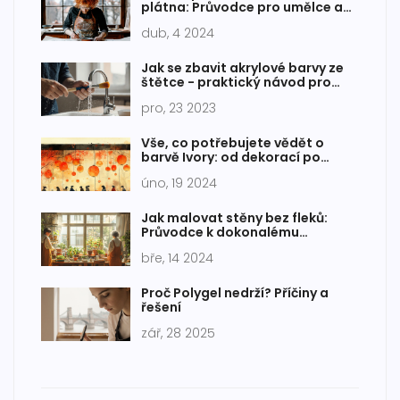
plátna: Průvodce pro umělce a
hobíky
dub, 4 2024
Jak se zbavit akrylové barvy ze
štětce - praktický návod pro
malíře
pro, 23 2023
Vše, co potřebujete vědět o
barvě Ivory: od dekorací po
módu
úno, 19 2024
Jak malovat stěny bez fleků:
Průvodce k dokonalému
výsledku
bře, 14 2024
Proč Polygel nedrží? Příčiny a
řešení
zář, 28 2025