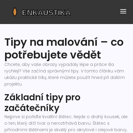
Tipy na malování – co
potřebujete vědět
Chcete, aby vaše obrazy vypadaly lépe a práce šla
rychleji? Vše začíná správnými tipy. V tomto článku vám
ukážu praktické triky, které můžete použít hned při dalším
projektu.
Základní tipy pro
začátečníky
Nejprve si pořiďte kvalitní štětec. Nejde o drahý kousek, ale
o ten, který drží tvar a neroztrhává barvu. Štětec s
přírodními štětinami je skvělý pro akrylové i olejové barvy,