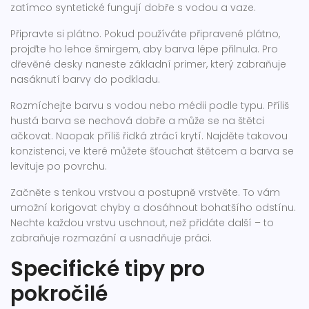
zatímco syntetické fungují dobře s vodou a vaze.
Připravte si plátno. Pokud používáte připravené plátno,
projďte ho lehce šmirgem, aby barva lépe přilnula. Pro
dřevěné desky naneste základní primer, který zabraňuje
nasáknutí barvy do podkladu.
Rozmíchejte barvu s vodou nebo médii podle typu. Příliš
hustá barva se nechová dobře a může se na štětci
ačkovat. Naopak příliš řidká ztrácí krytí. Najděte takovou
konzistenci, ve které můžete šťouchat štětcem a barva se
levituje po povrchu.
Začněte s tenkou vrstvou a postupně vrstvěte. To vám
umožní korigovat chyby a dosáhnout bohatšího odstínu.
Nechte každou vrstvu uschnout, než přidáte další – to
zabraňuje rozmazání a usnadňuje práci.
Specifické tipy pro
pokročilé