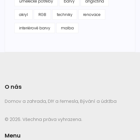
umělecké potřeby
barvy
angličtina
akryl
RGB
techniky
renovace
interiérové barvy
malba
O nás
Domov a zahrada, DIY a řemesla, Bývání a údržba
© 2026. Všechna práva vyhrazena.
Menu