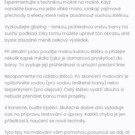
Experimentujte s technikou mokré na mokré. Když
nanášíte barvu na ještě vlhké místo, vznikají zajímavé
přechody a efekty, které nelze dosáhnout suchou štětkou.
Vyzkoušejte glazing – tenkou, průhlednou vrstvu barvy na
suchý podklad. Díky tomu můžete upravit tón obrazu, aniž
byste zásadně měnili celkový výsledek.
Při detailní práci použijte malou kulatou štětku a přidejte
několik kapek média (jako je damarová pryskyřice) do
barvy. To zvyšuje její průhlednost a umožní precizní linie.
Nezapomeňte na údržbu štětců. Po skončení malování je
opláchněte vodou (pro vodou ředitelné barvy) nebo
terpentýnem (pro olejové). Čistý štětec vydrží dlouho a
nebude přenášet barvu mezi projekty.
A konečně, buďte trpěliví. Skutečně dobré dílo vyžaduje
čas na přípravu, testování a úpravy. Každá chyba je jen
příležitost k naučení se nové techniky.
Tyto tipy na malování vám pomohou posunout se dál, ať