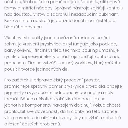
nástroje
,
širokou škálu pomůcek jako špachtle, silikonové
formy a měřící nádoby
. Správné nástroje zajišťují kontrolu
nad tloušťkou vrstvy a zabraňují nežádoucím bublinám.
Bez kvalitních nástrojů je obtížné dosáhnout čistého a
hladkého povrchu.
Všechny tyto entity jsou provázané: resinové umění
zahrnuje vrstvení pryskyřice, akryl funguje jako podklad,
barvy ovlivňují finální vzhled, technika pouring umožňuje
rychlé a expresivní efekty a nástroje zajišťují kontrolu nad
procesem. Tím se vytváří ucelený workflow, který můžete
použít k tvorbě jedinečných děl.
Pro začátek si připravte čistý pracovní prostor,
promíchejte správný poměr pryskyřice a tvrdidla, přidejte
pigmenty a vyzkoušejte jednoduchý pouring na malý
formát. Během několika kroků získáte pocit, jak se
jednotlivé komponenty navzájem doplňují. Pokud chcete
prohloubit své dovednosti, další články na této stránce
vás provedou detailními návody, tipy na výběr materiálů
a řešení častých problémů.