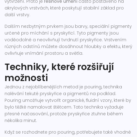
vytvrzení. Proto je
resinové umění
často postaveno na
akrylových vrstvách, které poskytují stabilní základ pro
další vrstvy.
Dalším nezbytným prvkem jsou
barvy
,
speciální pigmenty
určené pro míchání s pryskyřicí
. Tyto pigmenty jsou
voděodolné a neovlivňují tvrdnutí pryskyřice. Vrstvením
různých odstínů můžete dosáhnout hloubky a efektu, který
ovlivňuje vnímání prostoru a světla.
Techniky, které rozšiřují
možnosti
Jednou z nejoblíbenějších metod je
pouring
,
technika
nalévání tekuté pryskyřice a pigmentů na podklad
.
Pouring umožňuje vytvořit organické, fluidní vzory, které by
bylo těžké namalovat štětcem. Tato technika vyžaduje
přesné načasování, protože pryskyřice ztuhne během
několika minut.
Když se rozhodnete pro pouring, potřebujete také vhodné