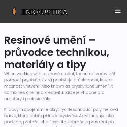
Resinové umění –
průvodce technikou,
materiály a tipy
When working with
resinové umění
,
technika tvorby děl
pomocí pryskyřic, která poskytuje průhlednost, lesk a
možnost vrstvení
. Also known as
pryskyřičné umění
, it
combines chemii a kreativitu, takže je vhodné pro
amatéry i profesionály.
Klíčovým spojením je
akryl
,
rychleschnoucí polymerová
barva, která dobře přilne k pryskyřici
. Akryl funguje jako
podklad, protože jeho flexibilita zabraňuje praskání po