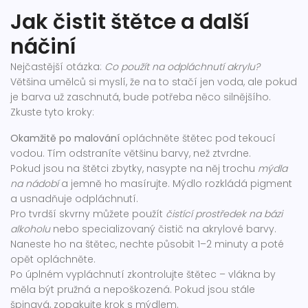
Jak čistit štětce a další
náčiní
Nejčastější otázka:
Co použít na odpláchnutí akrylu?
Většina umělců si myslí, že na to stačí jen voda, ale pokud
je barva už zaschnutá, bude potřeba něco silnějšího.
Zkuste tyto kroky:
Okamžitě po malování
opláchněte štětec pod tekoucí
vodou. Tím odstraníte většinu barvy, než ztvrdne.
Pokud jsou na štětci zbytky, nasypte na něj trochu
mýdla
na nádobí
a jemně ho masírujte. Mýdlo rozkládá pigment
a usnadňuje odpláchnutí.
Pro tvrdší skvrny můžete použít
čistící prostředek na bázi
alkoholu
nebo specializovaný čistič na akrylové barvy.
Naneste ho na štětec, nechte působit 1–2 minuty a poté
opět opláchněte.
Po úplném vypláchnutí zkontrolujte štětec – vlákna by
měla být pružná a nepoškozená. Pokud jsou stále
špinavá, zopakujte krok s mýdlem.