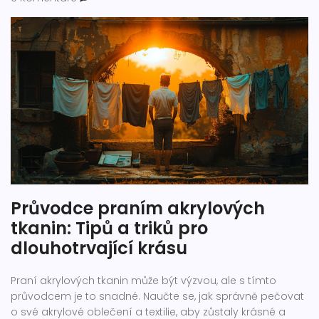
Průvodce praním akrylových
tkanin: Tipů a triků pro
dlouhotrvající krásu
Praní akrylových tkanin může být výzvou, ale s tímto
průvodcem je to snadné. Naučte se, jak správně pečovat
o své akrylové oblečení a textilie, aby zůstaly krásné a