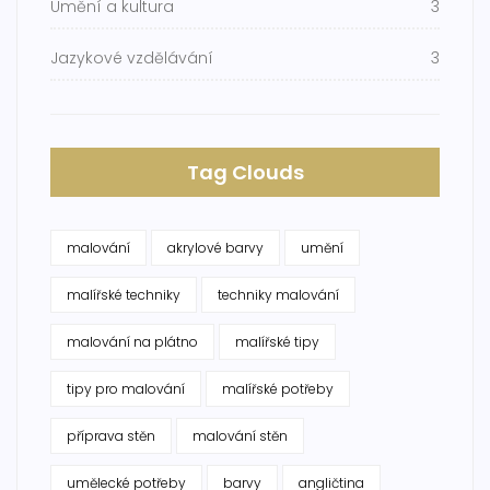
Umění a kultura
3
Jazykové vzdělávání
3
Tag Clouds
malování
akrylové barvy
umění
malířské techniky
techniky malování
malování na plátno
malířské tipy
tipy pro malování
malířské potřeby
příprava stěn
malování stěn
umělecké potřeby
barvy
angličtina