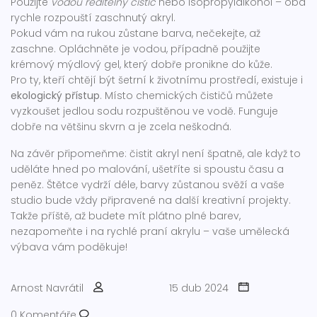
Použijte
vodou ředitelný čistič
nebo isopropylalkohol – oba
rychle rozpouští zaschnutý akryl.
Pokud vám na rukou zůstane barva, nečekejte, až
zaschne. Opláchněte je vodou, případně použijte
krémový mýdlový gel, který dobře pronikne do kůže.
Pro ty, kteří chtějí být šetrní k životnímu prostředí, existuje i
ekologický přístup
. Místo chemických čističů můžete
vyzkoušet jedlou sodu rozpuštěnou ve vodě. Funguje
dobře na většinu skvrn a je zcela neškodná.
Na závěr připomeňme: čistit akryl není špatně, ale když to
uděláte hned po malování, ušetříte si spoustu času a
peněz. Štětce vydrží déle, barvy zůstanou svěží a vaše
studio bude vždy připravené na další kreativní projekty.
Takže příště, až budete mít plátno plné barev,
nezapomeňte i na rychlé praní akrylu – vaše umělecká
výbava vám poděkuje!
Arnost Navrátil
15 dub 2024
0 Komentáře