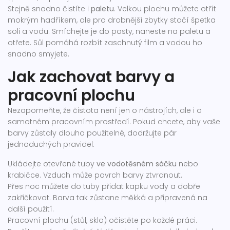
Stejně snadno čistíte i
paletu
. Velkou plochu můžete otřít
mokrým hadříkem, ale pro drobnější zbytky stačí špetka
soli a vodu. Smíchejte je do pasty, naneste na paletu a
otřete. Sůl pomáhá rozbít zaschnutý film a vodou ho
snadno smyjete.
Jak zachovat barvy a
pracovní plochu
Nezapomeňte, že čistota není jen o nástrojích, ale i o
samotném pracovním prostředí. Pokud chcete, aby vaše
barvy zůstaly dlouho použitelné, dodržujte pár
jednoduchých pravidel:
Ukládejte otevřené tuby
ve vodotěsném sáčku
nebo
krabičce. Vzduch může povrch barvy ztvrdnout.
Přes noc můžete do tuby přidat kapku vody a dobře
zakřičkovat. Barva tak zůstane měkká a připravená na
další použití.
Pracovní plochu (stůl, sklo) očistěte po každé práci.