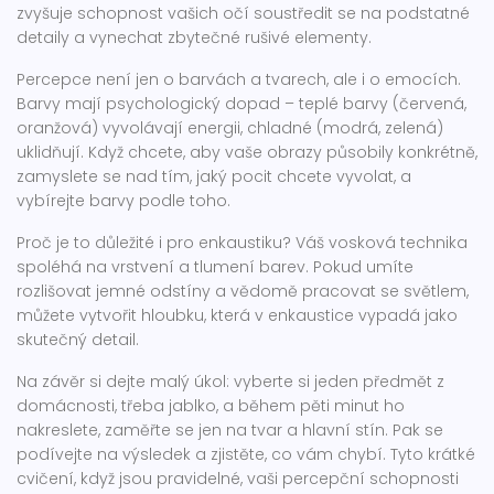
zvyšuje schopnost vašich očí soustředit se na podstatné
detaily a vynechat zbytečné rušivé elementy.
Percepce není jen o barvách a tvarech, ale i o emocích.
Barvy mají psychologický dopad – teplé barvy (červená,
oranžová) vyvolávají energii, chladné (modrá, zelená)
uklidňují. Když chcete, aby vaše obrazy působily konkrétně,
zamyslete se nad tím, jaký pocit chcete vyvolat, a
vybírejte barvy podle toho.
Proč je to důležité i pro enkaustiku? Váš vosková technika
spoléhá na vrstvení a tlumení barev. Pokud umíte
rozlišovat jemné odstíny a vědomě pracovat se světlem,
můžete vytvořit hloubku, která v enkaustice vypadá jako
skutečný detail.
Na závěr si dejte malý úkol: vyberte si jeden předmět z
domácnosti, třeba jablko, a během pěti minut ho
nakreslete, zaměřte se jen na tvar a hlavní stín. Pak se
podívejte na výsledek a zjistěte, co vám chybí. Tyto krátké
cvičení, když jsou pravidelné, vaši percepční schopnosti