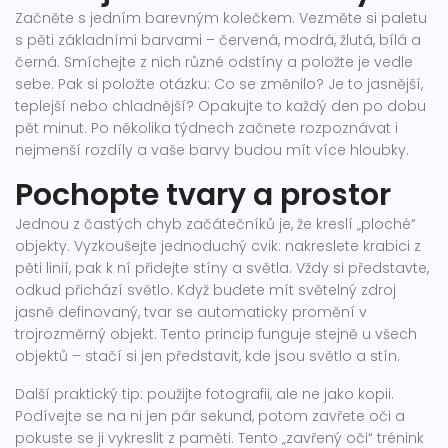
Začněte s jedním barevným kolečkem. Vezměte si paletu
s pěti základními barvami – červená, modrá, žlutá, bílá a
černá. Smíchejte z nich různé odstíny a položte je vedle
sebe. Pak si položte otázku: Co se změnilo? Je to jasnější,
teplejší nebo chladnější? Opakujte to každý den po dobu
pět minut. Po několika týdnech začnete rozpoznávat i
nejmenší rozdíly a vaše barvy budou mít více hloubky.
Pochopte tvary a prostor
Jednou z častých chyb začátečníků je, že kreslí „ploché“
objekty. Vyzkoušejte jednoduchý cvik: nakreslete krabici z
pěti linií, pak k ní přidejte stíny a světla. Vždy si představte,
odkud přichází světlo. Když budete mít světelný zdroj
jasně definovaný, tvar se automaticky promění v
trojrozměrný objekt. Tento princip funguje stejně u všech
objektů – stačí si jen představit, kde jsou světlo a stín.
Další praktický tip: použijte fotografii, ale ne jako kopii.
Podívejte se na ni jen pár sekund, potom zavřete oči a
pokuste se ji vykreslit z paměti. Tento „zavřený oči“ trénink