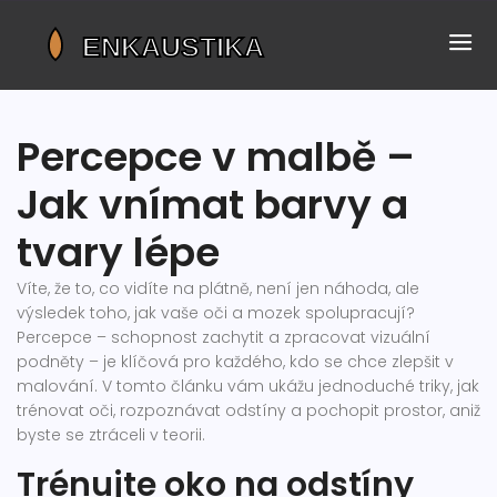
Percepce v malbě –
Jak vnímat barvy a
tvary lépe
Víte, že to, co vidíte na plátně, není jen náhoda, ale
výsledek toho, jak vaše oči a mozek spolupracují?
Percepce – schopnost zachytit a zpracovat vizuální
podněty – je klíčová pro každého, kdo se chce zlepšit v
malování. V tomto článku vám ukážu jednoduché triky, jak
trénovat oči, rozpoznávat odstíny a pochopit prostor, aniž
byste se ztráceli v teorii.
Trénujte oko na odstíny