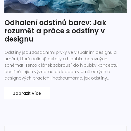
Odhalení odstínů barev: Jak
rozumět a práce s odstíny v
designu
Odstíny jsou zásadními prvky ve vizuálním designu a
umění, které definují detaily a hloubku barevných
schémat. Tento článek zabrousí do hloubky konceptu
odstínů, jejich významu a dopadu v uměleckých a
designových pracích. Prozkoumáme, jak odstíny
vnímáme, jak se liší od základních barev, a poskytneme
rady, jak s nimi správně pracovat, aby vaše projekty
Zobrazit více
získaly na bohatosti a dynamice.