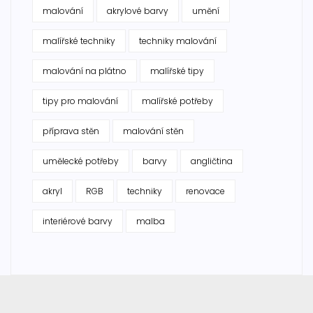
malování
akrylové barvy
umění
malířské techniky
techniky malování
malování na plátno
malířské tipy
tipy pro malování
malířské potřeby
příprava stěn
malování stěn
umělecké potřeby
barvy
angličtina
akryl
RGB
techniky
renovace
interiérové barvy
malba