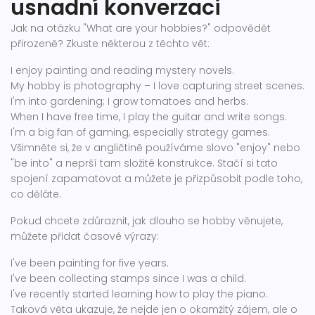
usnadní konverzaci
Jak na otázku "What are your hobbies?" odpovědět
přirozeně? Zkuste některou z těchto vět:
I enjoy painting and reading mystery novels.
My hobby is photography – I love capturing street scenes.
I'm into gardening; I grow tomatoes and herbs.
When I have free time, I play the guitar and write songs.
I'm a big fan of gaming, especially strategy games.
Všimněte si, že v angličtině používáme slovo "enjoy" nebo
"be into" a neprší tam složité konstrukce. Stačí si tato
spojení zapamatovat a můžete je přizpůsobit podle toho,
co děláte.
Pokud chcete zdůraznit, jak dlouho se hobby věnujete,
můžete přidat časové výrazy:
I've been painting for five years.
I've been collecting stamps since I was a child.
I've recently started learning how to play the piano.
Taková věta ukazuje, že nejde jen o okamžitý zájem, ale o