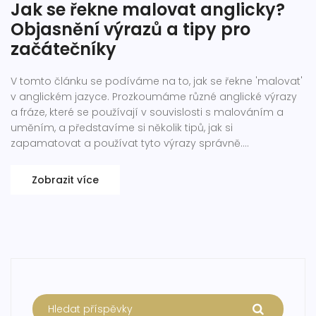
Jak se řekne malovat anglicky?
Objasnění výrazů a tipy pro
začátečníky
V tomto článku se podíváme na to, jak se řekne 'malovat'
v anglickém jazyce. Prozkoumáme různé anglické výrazy
a fráze, které se používají v souvislosti s malováním a
uměním, a představíme si několik tipů, jak si
zapamatovat a používat tyto výrazy správně.
Seznámíme se také s kontextem, ve kterém se jednotlivé
fráze nejčastěji používají.
Zobrazit více