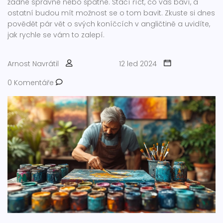
žádné správné nebo špatné. Stačí říct, co vás baví, a
ostatní budou mít možnost se o tom bavit. Zkuste si dnes
povědět pár vět o svých koníčcích v angličtině a uvidíte,
jak rychle se vám to zalepí.
Arnost Navrátil
12 led 2024
0 Komentáře