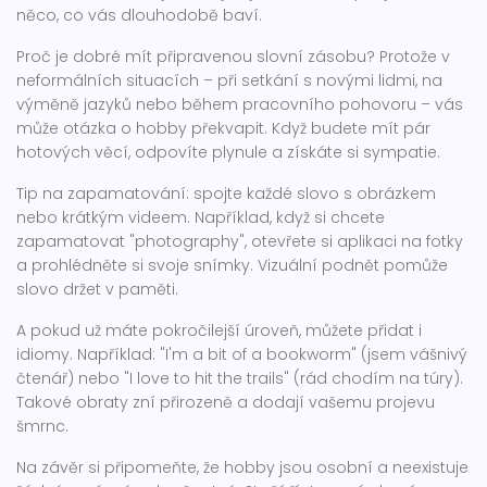
něco, co vás dlouhodobě baví.
Proč je dobré mít připravenou slovní zásobu? Protože v
neformálních situacích – při setkání s novými lidmi, na
výměně jazyků nebo během pracovního pohovoru – vás
může otázka o hobby překvapit. Když budete mít pár
hotových věcí, odpovíte plynule a získáte si sympatie.
Tip na zapamatování: spojte každé slovo s obrázkem
nebo krátkým videem. Například, když si chcete
zapamatovat "photography", otevřete si aplikaci na fotky
a prohlédněte si svoje snímky. Vizuální podnět pomůže
slovo držet v paměti.
A pokud už máte pokročilejší úroveň, můžete přidat i
idiomy. Například: "I'm a bit of a bookworm" (jsem vášnivý
čtenář) nebo "I love to hit the trails" (rád chodím na túry).
Takové obraty zní přirozeně a dodají vašemu projevu
šmrnc.
Na závěr si připomeňte, že hobby jsou osobní a neexistuje