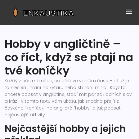
Hobby v angličtině –
co říct, když se ptají na
tvé koníčky
Každý z nás má něco, co dělá ve volném čase – ať už je
to kreslení, hraní na kytaru nebo sbírání mincí. Když to
chcete popsat v angličtině, stačí mít pár základních slov
a frází. V tomto textu vám ukážu, jak snadno přejít z
českého "koníček" na anglické "hobby" a jak popsat
nejčastější aktivity.
Nejčastější hobby a jejich