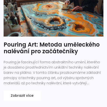
Pouring Art: Metoda uměleckého
nalévání pro začátečníky
Pouring je fascinující forma abstraktního umění, kterého
je dosaženo prostřednictvím unikátní techniky nalévání
barev na plátno. V tomto článku prozkoumáme základní
principy a techniky pouring art, od výběru správných
materiálů až po techniky nalévání, které vytvářejí
ohromující vizuální efekty. Článek poskytuje praktické tipy
pro začátečníky a pokročilé, které pomohou každému
Zobrazit více
umělci začít s touto technikou.