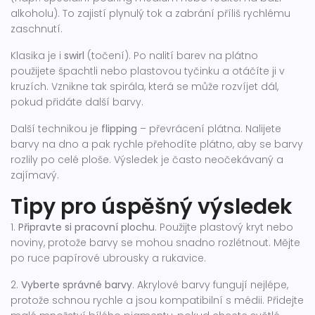
alkoholu). To zajistí plynulý tok a zabrání příliš rychlému
zaschnutí.
Klasika je i
swirl
(točení). Po nalití barev na plátno
použijete špachtli nebo plastovou tyčinku a otáčíte ji v
kruzích. Vznikne tak spirála, která se může rozvíjet dál,
pokud přidáte další barvy.
Další technikou je
flipping
– převrácení plátna. Nalijete
barvy na dno a pak rychle přehodíte plátno, aby se barvy
rozlily po celé ploše. Výsledek je často neočekávaný a
zajímavý.
Tipy pro úspěšný výsledek
1.
Připravte si pracovní plochu
. Použijte plastový kryt nebo
noviny, protože barvy se mohou snadno rozlétnout. Mějte
po ruce papírové ubrousky a rukavice.
2.
Vyberte správné barvy
. Akrylové barvy fungují nejlépe,
protože schnou rychle a jsou kompatibilní s médii. Přidejte