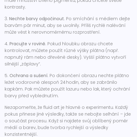
malé množství bílého pigmentu, pokud chcete světlé
kontrasty.
3.
Nechte barvy odpočinout
. Po smíchání s médiem dejte
barvám pár minut, aby se uvolnily. Příliš rychlé nalévání
může vést k nerovnoměrnému rozprostření.
4.
Pracujte v rovině
. Pokud hloubku obrazu chcete
kontrolovat, můžete použít různé výšky plátna (např.
napnutý rám nebo dřevěné desky). Vyšší plátno vytvoří
silnější „záplavy“.
5.
Ochrana a sušení
. Po dokončení obrazu nechte plátno
ležet vodorovně alespoň 24 hodin, aby se zabránilo
kapkám. Pak můžete použít lazuru nebo lak, který ochrání
barvy před vyblednutím.
Nezapomeňte, že fluid art je hlavně o experimentu. Každý
pokus přinese jiné výsledky, takže se nebojte selhání – jde
o součást procesu. Když si najdete svůj oblíbený poměr
médií a barev, bude tvorba rychlejší a výsledky
konzistentnější.