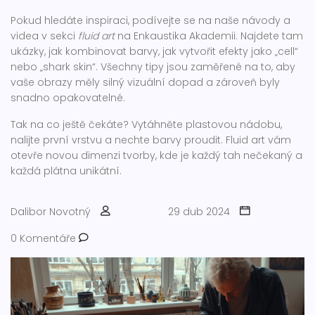
Pokud hledáte inspiraci, podívejte se na naše návody a
videa v sekci
fluid art
na Enkaustika Akademii. Najdete tam
ukázky, jak kombinovat barvy, jak vytvořit efekty jako „cell“
nebo „shark skin“. Všechny tipy jsou zaměřené na to, aby
vaše obrazy měly silný vizuální dopad a zároveň byly
snadno opakovatelné.
Tak na co ještě čekáte? Vytáhněte plastovou nádobu,
nalijte první vrstvu a nechte barvy proudit. Fluid art vám
otevře novou dimenzi tvorby, kde je každý tah nečekaný a
každá plátna unikátní.
Dalibor Novotný
29 dub 2024
0 Komentáře