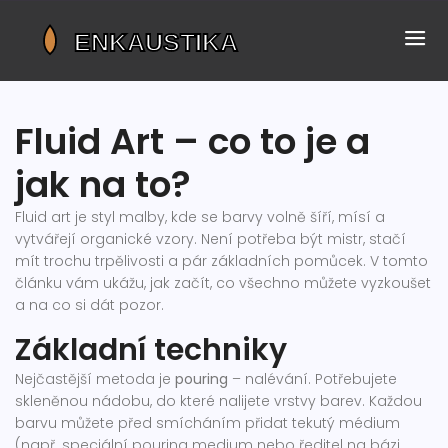
Fluid Art – co to je a
jak na to?
Fluid art je styl malby, kde se barvy volně šíří, mísí a
vytvářejí organické vzory. Není potřeba být mistr, stačí
mít trochu trpělivosti a pár základních pomůcek. V tomto
článku vám ukážu, jak začít, co všechno můžete vyzkoušet
a na co si dát pozor.
Základní techniky
Nejčastější metoda je
pouring
– nalévání. Potřebujete
skleněnou nádobu, do které nalijete vrstvy barev. Každou
barvu můžete před smícháním přidat tekutý médium
(např. speciální pouring medium nebo ředitel na bázi