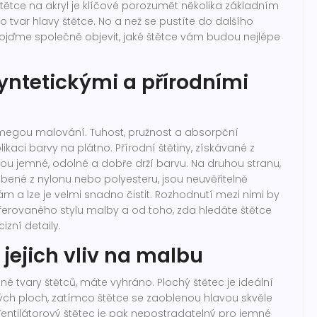
tětce na akryl je klíčové porozumět několika základním
 po tvar hlavy štětce. No a než se pustíte do dalšího
ojďme společně objevit, jaké štětce vám budou nejlépe
syntetickými a přírodními
 omegou malování. Tuhost, pružnost a absorpční
likaci barvy na plátno. Přírodní štětiny, získávané z
 jsou jemné, odolné a dobře drží barvu. Na druhou stranu,
robené z nylonu nebo polyesteru, jsou neuvěřitelně
m a lze je velmi snadno čistit. Rozhodnutí mezi nimi by
erovaného stylu malby a od toho, zda hledáte štětce
izní detaily.
 jejich vliv na malbu
né tvary štětců, máte vyhráno. Plochý štětec je ideální
kých ploch, zatímco štětce se zaoblenou hlavou skvěle
 Ventilátorový štětec je pak nepostradatelný pro jemné