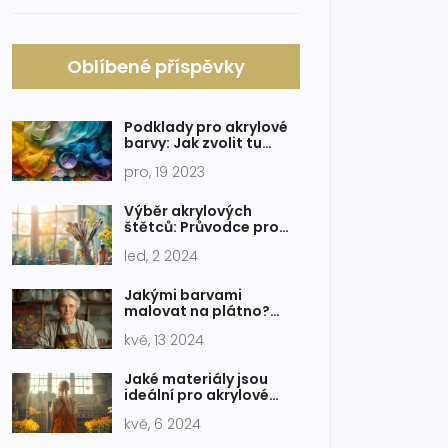
Oblíbené příspěvky
Podklady pro akrylové
barvy: Jak zvolit tu
správnou povrchovou
pro, 19 2023
úpravu
Výběr akrylových
štětců: Průvodce pro
začátečníky a pokročilé
led, 2 2024
malíře
Jakými barvami
malovat na plátno?
Průvodce pro začínající
kvě, 13 2024
umělce
Jaké materiály jsou
ideální pro akrylové
barvy? Povrchy a tipy
kvě, 6 2024