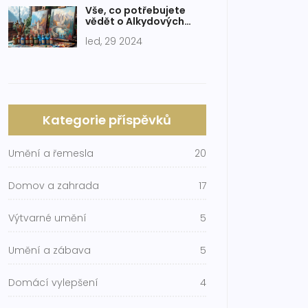
Vše, co potřebujete
vědět o Alkydových
barvách: Průvodce pro
led, 29 2024
začátečníky
Kategorie příspěvků
Umění a řemesla
20
Domov a zahrada
17
Výtvarné umění
5
Umění a zábava
5
Domácí vylepšení
4