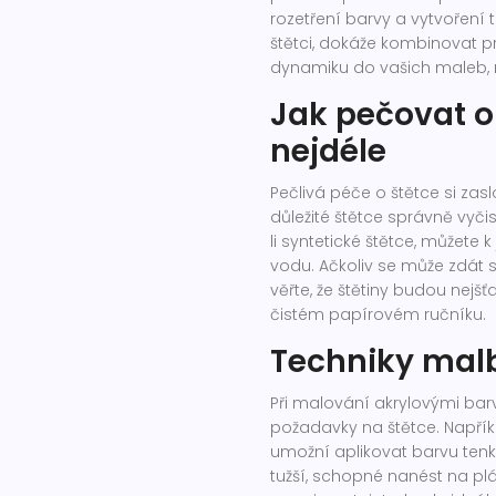
rozetření barvy a vytvoření t
štětci, dokáže kombinovat pr
dynamiku do vašich maleb, ne
Jak pečovat o 
nejdéle
Pečlivá péče o štětce si zas
důležité štětce správně vyčisti
li syntetické štětce, můžete 
vodu. Ačkoliv se může zdát 
věřte, že štětiny budou nejš
čistém papírovém ručníku.
Techniky malb
Při malování akrylovými barv
požadavky na štětce. Napřík
umožní aplikovat barvu tenk
tužší, schopné nanést na plá