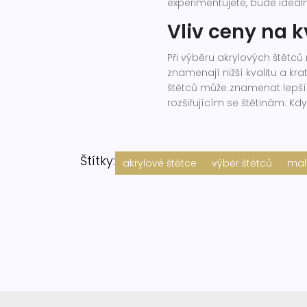
experimentujete, bude ideální
Vliv ceny na k
Při výběru akrylových štětců
znamenají nižší kvalitu a kra
štětců může znamenat lepší
rozšiřujícím se štětinám. Kdy
Štítky:
akrylové štětce
výběr štětců
mal