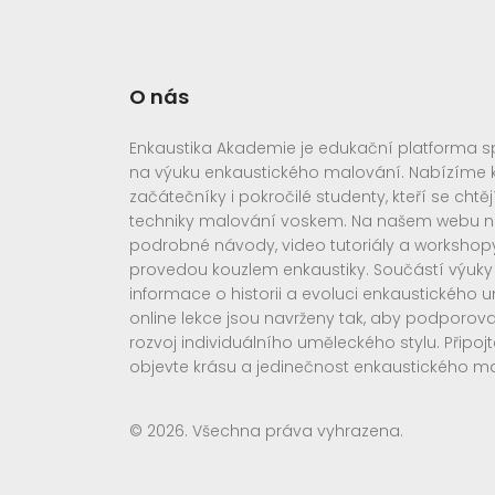
O nás
Enkaustika Akademie je edukační platforma spe
na výuku enkaustického malování. Nabízíme k
začátečníky i pokročilé studenty, kteří se chtěj
techniky malování voskem. Na našem webu n
podrobné návody, video tutoriály a workshopy
provedou kouzlem enkaustiky. Součástí výuky j
informace o historii a evoluci enkaustického 
online lekce jsou navrženy tak, aby podporoval
rozvoj individuálního uměleckého stylu. Připoj
objevte krásu a jedinečnost enkaustického m
© 2026. Všechna práva vyhrazena.