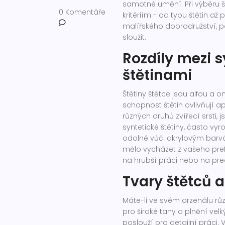
samotné umění. Při výběru š
0 Komentáře
kritériím - od typu štětin až
malířského dobrodružství, p
sloužit.
Rozdíly mezi 
štětinami
Štětiny štětce jsou alfou a
schopnost štětin ovlivňují ap
různých druhů zvířecí srsti,
syntetické štětiny, často vy
odolné vůči akrylovým barvá
mělo vycházet z vašeho pref
na hrubší práci nebo na prec
Tvary štětců a
Máte-li ve svém arzenálu růz
pro široké tahy a plnění vel
poslouží pro detailní práci.