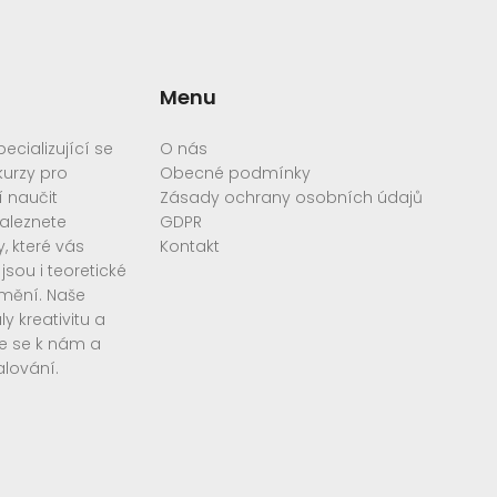
Menu
cializující se
O nás
urzy pro
Obecné podmínky
í naučit
Zásady ochrany osobních údajů
aleznete
GDPR
, které vás
Kontakt
sou i teoretické
umění. Naše
y kreativitu a
te se k nám a
alování.