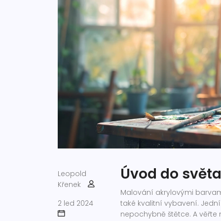
Úvod do světa
Leopold
Křenek
Malování akrylovými barvami
2 led 2024
také kvalitní vybavení. Jedn
nepochybně štětce. A věřte 