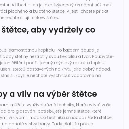
extur. A filbert – ten je jako švýcarský armádní nůž mezi
áci plochého a kulatého štětce. A jestli chcete přidat
nechte si ujít úhlový štětec.
štětce, aby vydržely co
louží samostatnou kapitolu. Po každém použití je
t, aby štětiny neztratily svou flexibilitu a tvar. Používáte-
k jejich čištění použít jemný mýdlový roztok a teplou
sušení štětců postavených na krytu jako dobrý nápad,
ťastnější, když je necháte vyschnout vodorovně na
y a vliv na výběr štětce
ami můžete využívat různé techniky, které ovlivní vaše
lad pro glazování potřebujete jemné štětce, které
ými vrstvami. Impasto technika si naopak žádá štětce
tno bohaté vrstvy barvy. Tady platí, že pokud