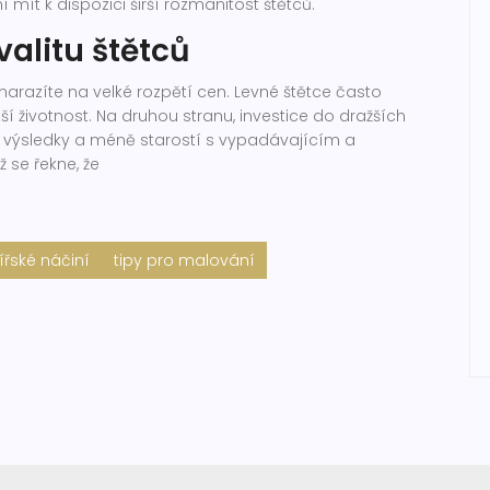
 mít k dispozici širší rozmanitost štětců.
valitu štětců
 narazíte na velké rozpětí cen. Levné štětce často
tší životnost. Na druhou stranu, investice do dražších
 výsledky a méně starostí s vypadávajícím a
ž se řekne, že
ířské náčiní
tipy pro malování