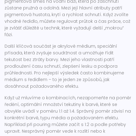
pigmentová směs na vodní bázi, která po zaschnutí
zůstane pružná a odolná
. Mezi její hlavní atributy patří
pigmentová hustota, krytí a rychlost schnutí. Když zvolíte
vhodné ředidlo, můžete regulovat průtok a čas práce, což
je zvlášť důležité u technik, které vyžadují delší „mokrou“
fázi.
Další klíčová součást je
akrylové médium
,
speciální
přísada, která zvyšuje soudržnost a umožňuje řídit
tekutost bez ztráty barvy
. Mezi jeho vlastnosti patří
prodloužení času schnutí, zlepšení lesku a podpora
průhlednosti. Pro nejlepší výsledek často kombinujeme
médium s ředidlem – to je jeden ze způsobů, jak
dosáhnout požadovaného efektu.
Když už mluvíme o kombinacích, nezapomeňte na
poměr
ředění
,
optimální množství tekutiny k barvě, které se
obvykle uvádí v poměru 1:1 až 1:4
. Správný poměr závisí na
konkrétní barvě, typu média a požadovaném efektu.
Například při pouring můžete začít s 1:2 a podle potřeby
upravit. Nesprávný poměr vede k rozlití nebo k