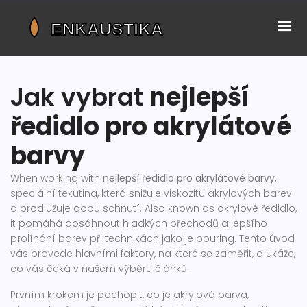
Jak vybrat
nejlepší
ředidlo pro akrylátové
barvy
When working with
nejlepší ředidlo pro akrylátové barvy
,
speciální tekutina, která snižuje viskozitu akrylových barev
a prodlužuje dobu schnutí
. Also known as
akrylové ředidlo
,
it
pomáhá dosáhnout hladkých přechodů a lepšího
prolínání barev při technikách jako je pouring
.
Tento úvod
vás provede hlavními faktory, na které se zaměřit, a ukáže,
co vás čeká v našem výběru článků.
Prvním krokem je pochopit, co je
akrylová barva
,