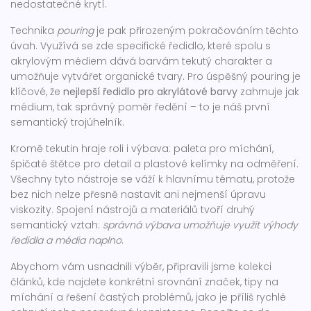
nedostatečné krytí.
Technika
pouring
je pak přirozeným pokračováním těchto
úvah. Využívá se zde specifické ředidlo, které spolu s
akrylovým médiem dává barvám tekutý charakter a
umožňuje vytvářet organické tvary. Pro úspěšný pouring je
klíčové, že
nejlepší ředidlo pro akrylátové barvy
zahrnuje jak
médium, tak správný poměr ředění – to je náš první
semantický trojúhelník.
Kromě tekutin hraje roli i výbava: paleta pro míchání,
špičaté štětce pro detail a plastové kelímky na odměření.
Všechny tyto nástroje se váží k hlavnímu tématu, protože
bez nich nelze přesně nastavit ani nejmenší úpravu
viskozity. Spojení nástrojů a materiálů tvoří druhý
semantický vztah:
správná výbava umožňuje využít výhody
ředidla a média naplno
.
Abychom vám usnadnili výběr, připravili jsme kolekci
článků, kde najdete konkrétní srovnání značek, tipy na
míchání a řešení častých problémů, jako je příliš rychlé