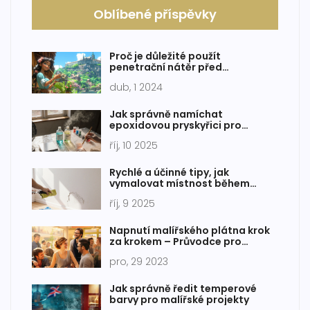
Oblíbené příspěvky
Proč je důležité použít
penetrační nátěr před
malováním?
dub, 1 2024
Jak správně namíchat
epoxidovou pryskyřici pro
pouring
říj, 10 2025
Rychlé a účinné tipy, jak
vymalovat místnost během
jednoho dne
říj, 9 2025
Napnutí malířského plátna krok
za krokem – Průvodce pro
začátečníky
pro, 29 2023
Jak správně ředit temperové
barvy pro malířské projekty