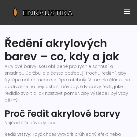
Ředění akrylových
barev – co, kdy a jak
Akrylové barvy jsou oblíbené pro rychlé schnutí a
snadnou údržbu, ale často potřebují trochu ředění, aby
šly lépe natírat nebo se lépe míchaly. V tomhle článku se
podíváme na nejčastější důvody, kdy barvy ředit, jaké
ředidlo zvolit a jak nastavit poměr, aby výsledek byl vždy
pěkný.
Proč ředit akrylové barvy
Nejčastější důvody jsou:
Ředší vrstvy:
když chceš vytvořit průhledný efekt nebo