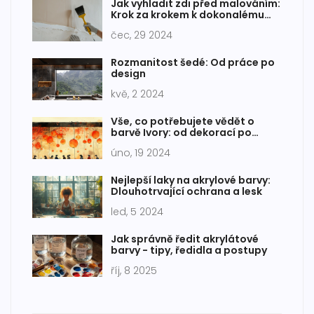
Jak vyhladit zdi před malováním:
Krok za krokem k dokonalému
povrchu
čec, 29 2024
Rozmanitost šedé: Od práce po
design
kvě, 2 2024
Vše, co potřebujete vědět o
barvě Ivory: od dekorací po
módu
úno, 19 2024
Nejlepší laky na akrylové barvy:
Dlouhotrvající ochrana a lesk
led, 5 2024
Jak správně ředit akrylátové
barvy - tipy, ředidla a postupy
říj, 8 2025