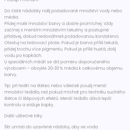
Do čisté nádobky nalij požadované množství vody nebo
média.
Přidej malé množství barvy a dobře promíchej. Vždy
začínej s menším množstvím tekutiny a postupně
přidávej, dokud nedosáhneš požadovanou konzistenci.
Otestuj na testovací ploše. Pokud je barva příliš tekutá,
přidej trochu více pigmentu. Pokud je příliš hustá, dolij
vodu po kapkách.
U speciálních médií se drž poměru doporučeného
výrobcem – obvykle 20‑30 % média k celkovému objemu
barvy.
Tip: při ředití na štětec nebo váleček použij menší
množství ředidla, než pokud míchat pro techniku suchého
štětce či štěpových efektů. Menší ředidlo dává lepší
kontrolu a snižuje kapky.
Další užitečné triky:
Šitr umísti do uzavřené nádoby, aby se voda