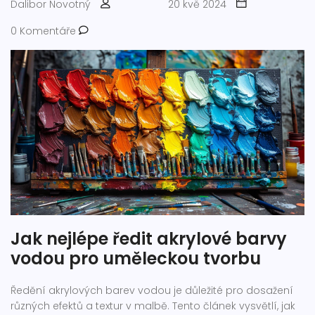
Dalibor Novotný
20 kvě 2024
0 Komentáře
Jak nejlépe ředit akrylové barvy
vodou pro uměleckou tvorbu
Ředění akrylových barev vodou je důležité pro dosažení
různých efektů a textur v malbě. Tento článek vysvětlí, jak