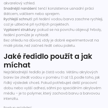
akvarelový vzhled.
Snadnější nanášení:
tenčí konzistence usnadní práci
štětcem, valčkem nebo sprejem.
Rychlejší schnutí:
při ředění vodou barva zaschne rychleji,
což je užitečné při rychlých projektech.
Vyplazení struktury:
pokud se na povrchu objevují hrboly,
ředění pomůže je vyhladit.
Bez ohledu na důvod, vždy je dobré experimentovat na
malé ploše, než začneš ředit celou paletu.
Jaké ředidlo použít a jak
míchat
Nejzákladnější ředidlo je čistá voda. Většinu akrylových
barev lze zředit vodou v poměru 1:1 až 1:3, podle toho, jak
řídký výsledek chceš. Pokud potřebuješ delší pracovní
dobu nebo vyšší adhezi, sáhni po speciálním akrylovém
médiu – je to polymer, který zachová barvu a barvovou
intenzitu.
Postup míchání: