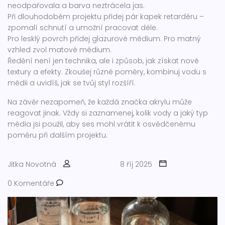
neodpařovala a barva neztrácela jas.
Při dlouhodobém projektu přidej pár kapek retardéru –
zpomalí schnutí a umožní pracovat déle.
Pro lesklý povrch přidej glazurové médium. Pro matný
vzhled zvol matové médium.
Ředění není jen technika, ale i způsob, jak získat nové
textury a efekty. Zkoušej různé poměry, kombinuj vodu s
médii a uvidíš, jak se tvůj styl rozšíří.
Na závěr nezapomeň, že každá značka akrylu může
reagovat jinak. Vždy si zaznamenej, kolik vody a jaký typ
média jsi použil, aby ses mohl vrátit k osvědčenému
poměru při dalším projektu.
Jitka Novotná
8 říj 2025
0 Komentáře