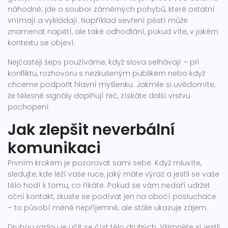
náhodně; jde o soubor záměrných pohybů, které ostatní
vnímají a vykládají. Například sevření pěstí může
znamenat napětí, ale také odhodlání, pokud víte, v jakém
kontextu se objeví.
Nejčastěji šeps používáme, když slova selhávají – při
konfliktu, rozhovoru s nezkušeným publikem nebo když
chceme podpořit hlavní myšlenku. Jakmile si uvědomíte,
že tělesné signály doplňují řeč, získáte další vrstvu
pochopení.
Jak zlepšit neverbální
komunikaci
Prvním krokem je pozorovat sami sebe. Když mluvíte,
sledujte, kde leží vaše ruce, jaký máte výraz a jestli se vaše
tělo hodí k tomu, co říkáte. Pokud se vám nedaří udržet
oční kontakt, zkuste se podívat jen na obočí posluchače
– to působí méně nepříjemně, ale stále ukazuje zájem.
Druhou radou je učit se číst tělo druhých. Všimněte si, jestli