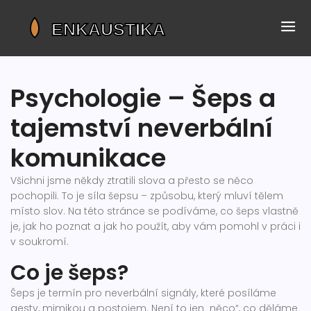
Psychologie – Šeps a
tajemství neverbální
komunikace
Všichni jsme někdy ztratili slova a přesto se něco
pochopili. To je síla šepsu – způsobu, který mluví tělem
místo slov. Na této stránce se podíváme, co šeps vlastně
je, jak ho poznat a jak ho použít, aby vám pomohl v práci i
v soukromí.
Co je šeps?
Šeps je termín pro neverbální signály, které posíláme
gesty, mimikou a postojem. Není to jen „něco“, co děláme