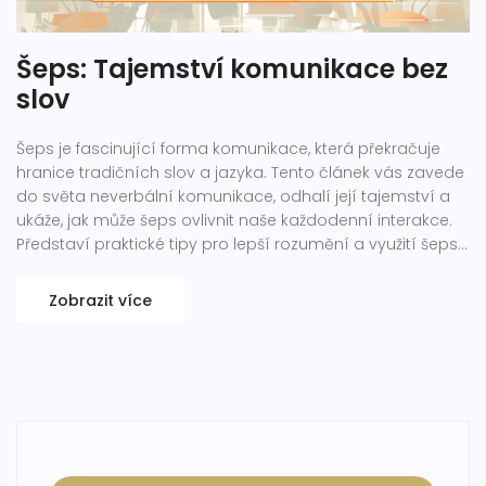
Šeps: Tajemství komunikace bez
slov
Šeps je fascinující forma komunikace, která překračuje
hranice tradičních slov a jazyka. Tento článek vás zavede
do světa neverbální komunikace, odhalí její tajemství a
ukáže, jak může šeps ovlivnit naše každodenní interakce.
Představí praktické tipy pro lepší rozumění a využití šepsu
ve svůj prospěch, ať už v osobním životě či v profesní
sféře.
Zobrazit více