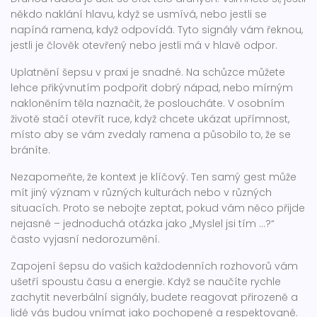
někdo naklání hlavu, když se usmívá, nebo jestli se
napíná ramena, když odpovídá. Tyto signály vám řeknou,
jestli je člověk otevřený nebo jestli má v hlavě odpor.
Uplatnění šepsu v praxi je snadné. Na schůzce můžete
lehce přikývnutím podpořit dobrý nápad, nebo mírným
nakloněním těla naznačit, že posloucháte. V osobním
životě stačí otevřít ruce, když chcete ukázat upřímnost,
místo aby se vám zvedaly ramena a působilo to, že se
bráníte.
Nezapomeňte, že kontext je klíčový. Ten samý gest může
mít jiný význam v různých kulturách nebo v různých
situacích. Proto se nebojte zeptat, pokud vám něco přijde
nejasné – jednoduchá otázka jako „Myslel jsi tím ...?“
často vyjasní nedorozumění.
Zapojení šepsu do vašich každodenních rozhovorů vám
ušetří spoustu času a energie. Když se naučíte rychle
zachytit neverbální signály, budete reagovat přirozeně a
lidé vás budou vnímat jako pochopené a respektované.