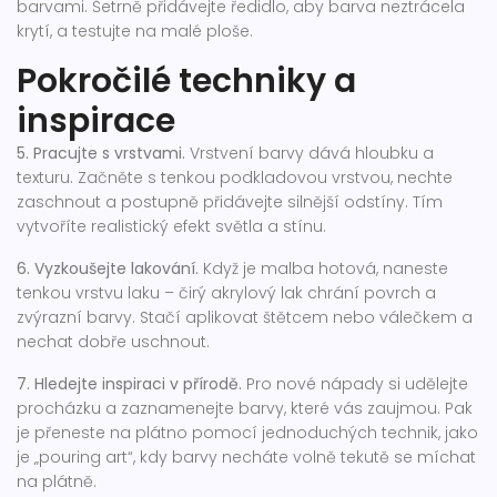
barvami. Šetrně přidávejte ředidlo, aby barva neztrácela
krytí, a testujte na malé ploše.
Pokročilé techniky a
inspirace
5. Pracujte s vrstvami.
Vrstvení barvy dává hloubku a
texturu. Začněte s tenkou podkladovou vrstvou, nechte
zaschnout a postupně přidávejte silnější odstíny. Tím
vytvoříte realistický efekt světla a stínu.
6. Vyzkoušejte lakování.
Když je malba hotová, naneste
tenkou vrstvu laku – čirý akrylový lak chrání povrch a
zvýrazní barvy. Stačí aplikovat štětcem nebo válečkem a
nechat dobře uschnout.
7. Hledejte inspiraci v přírodě.
Pro nové nápady si udělejte
procházku a zaznamenejte barvy, které vás zaujmou. Pak
je přeneste na plátno pomocí jednoduchých technik, jako
je „pouring art“, kdy barvy necháte volně tekutě se míchat
na plátně.