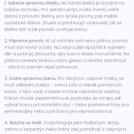
1. Vyberte správnou štětku.
Ne každá štětka je vhodná na
každou techniku. Pro detailní práci zvolte menší, ostré
štětce z přírodní štětiny, pro široké plochy pak měkké
syntetické štětce. Zkuste si před koupí vyzkoušet, jak se
štětka drží a jak plynule uvolňuje barvu.
2. Připravte povrch.
Ať už natíráte zeď nebo plátno, povrch
musí být rovný a čistý. Na zdi použijte špachtli k vyplnění
děr a poté jej obrousíte, aby barva držela rovnoměrně. Na
plátno naneste tenkou vrstvu gesso a nechte zaschnout
– dává to barvám lepší přilnavost.
3. Zvolte správnou barvu.
Pro akrylové i olejové malby se
hodí základní paleta – černá, bílá a několik primárních
barev. Z této sady můžete míchat nekonečné odstíny.
Pokud chcete experimentovat, podívejte se na tipy, jak
vybrat barvu pro konkrétní styl – třeba pastelové tóny pro
jemné krajiny nebo syté barvy pro expresionismus.
4. Naučte se ředit.
Voda funguje jako ředitel pro akryly,
zatímco terpentýn nebo lněný olej pomáhají s olejovými