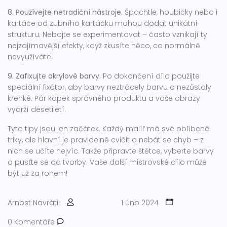
8. Používejte netradiční nástroje.
Špachtle, houbičky nebo i
kartáče od zubního kartáčku mohou dodat unikátní
strukturu. Nebojte se experimentovat – často vznikají ty
nejzajímavější efekty, když zkusíte něco, co normálně
nevyužíváte.
9. Zafixujte akrylové barvy.
Po dokončení díla použijte
speciální fixátor, aby barvy neztrácely barvu a nezůstaly
křehké. Pár kapek správného produktu a vaše obrazy
vydrží desetiletí.
Tyto tipy jsou jen začátek. Každý malíř má své oblíbené
triky, ale hlavní je pravidelně cvičit a nebát se chyb – z
nich se učíte nejvíc. Takže připravte štětce, vyberte barvy
a pusťte se do tvorby. Vaše další mistrovské dílo může
být už za rohem!
Arnost Navrátil
1 úno 2024
0 Komentáře