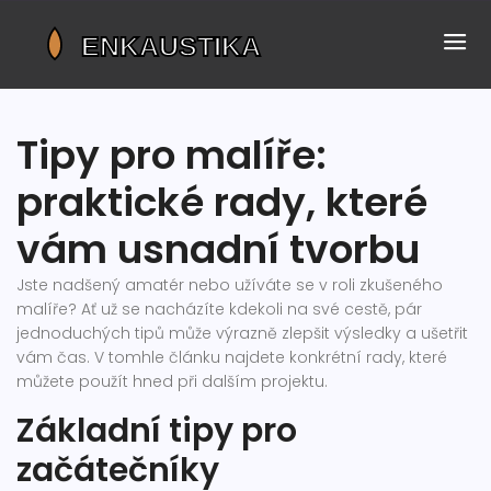
Tipy pro malíře:
praktické rady, které
vám usnadní tvorbu
Jste nadšený amatér nebo užíváte se v roli zkušeného
malíře? Ať už se nacházíte kdekoli na své cestě, pár
jednoduchých tipů může výrazně zlepšit výsledky a ušetřit
vám čas. V tomhle článku najdete konkrétní rady, které
můžete použít hned při dalším projektu.
Základní tipy pro
začátečníky