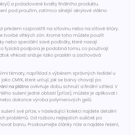
kryl) a požadované kvality finálního produktu.
ení pod proužím, zatímco silnější akrylové vlákno
i předem rozprostřít na síťovinu nebo na síťové šňůry.
e tvorbě vlhkých zón. Kromě toho můžete použít
ky nebo speciální savé podložky, které nasají
to fyzická podpora je podobná tomu, co používají
dtok vlhkosti snižuje riziko prasklin a zachovává
lšími tématy, například s výběrem správných ředidel u
ko CMYK, které určují, jak se barvy chovají po
ání na plátno
ovlivňuje dobu schnutí a finální vzhled. V
lého sušení jedné oblasti (příze), můžete je aplikovat i
fixy nebo dokonce výroba polymerových gelů.
ušení své příze, v následující kolekci najdete detailní
ých problémů. Od rozboru nejlepších sušiček po
hovat barvu. Prozkoumejte články níže a najděte řešení,