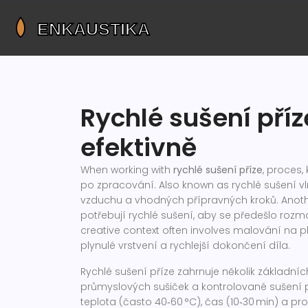
Rychlé sušení příz
efektivně
When working with
rychlé sušení příze
,
proces, 
po zpracování
. Also known as
rychlé sušení v
vzduchu a vhodných přípravných kroků
. Anot
potřebují rychlé sušení, aby se předešlo rozm
creative context often involves
malování na p
plynulé vrstvení a rychlejší dokončení díla
.
Rychlé sušení příze zahrnuje několik základníc
průmyslových sušiček a kontrolované sušení p
teplota (často 40‑60 °C), čas (10‑30 min) a p