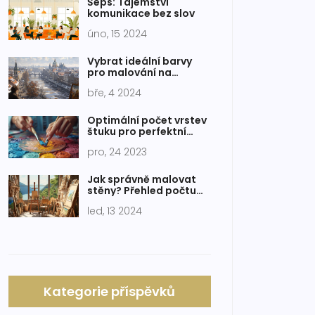
Šeps: Tajemství
komunikace bez slov
úno, 15 2024
Vybrat ideální barvy
pro malování na
plátno: Průvodce pro
bře, 4 2024
začínající umělce
Optimální počet vrstev
štuku pro perfektní
povrch stěn
pro, 24 2023
Jak správně malovat
stěny? Přehled počtu
nátěrů a rad pro
led, 13 2024
dokonalý výsledek
Kategorie příspěvků