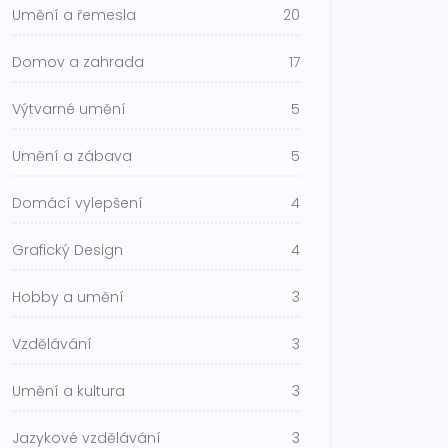
Umění a řemesla
20
Domov a zahrada
17
Výtvarné umění
5
Umění a zábava
5
Domácí vylepšení
4
Grafický Design
4
Hobby a umění
3
Vzdělávání
3
Umění a kultura
3
Jazykové vzdělávání
3