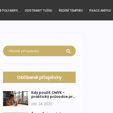
S POLYAKRYL
ODSTRANIT TUŽKU
ŘEDĚNÍ TEMPERU
FIXACE AKRYLU
Oblíbené příspěvky
Kdy použít CMYK -
praktický průvodce pro
tisk a design
zář, 24 2025