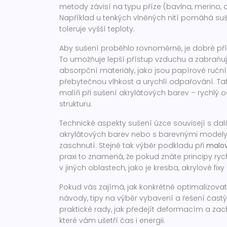
metody závisí na typu příze (bavlna, merino, a
Například u tenkých vlněných nití pomáhá suš
toleruje vyšší teploty.
Aby sušení proběhlo rovnoměrně, je dobré příz
To umožňuje lepší přístup vzduchu a zabraňuj
absorpční materiály, jako jsou papírové ruční
přebytečnou vlhkost a urychlí odpařování. Ta
malíři při sušení akrylátových barev – rychlý o
strukturu.
Technické aspekty sušení úzce souvisejí s da
akrylátových barev nebo s barevnými modely ja
zaschnutí. Stejně tak výběr podkladu při
malov
praxi to znamená, že pokud znáte principy rych
v jiných oblastech, jako je kresba, akrylové 
Pokud vás zajímá, jak konkrétně optimalizovat s
návody, tipy na výběr vybavení a řešení čast
praktické rady, jak předejít deformacím a zac
které vám ušetří čas i energii.