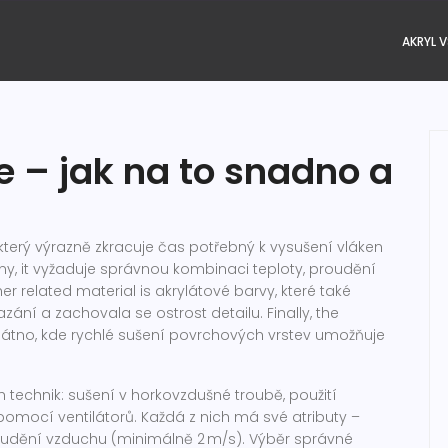
AKRYL V
e – jak na to snadno a
který výrazně zkracuje čas potřebný k vysušení vláken
lny
, it
vyžaduje správnou kombinaci teploty, proudění
her related material is
akrylátové barvy
,
které také
azání a zachovala se ostrost detailu
. Finally, the
látno
,
kde rychlé sušení povrchových vrstev umožňuje
h technik: sušení v horkovzdušné troubě, použití
omocí ventilátorů. Každá z nich má své atributy –
roudění vzduchu (minimálně 2 m/s). Výběr správné