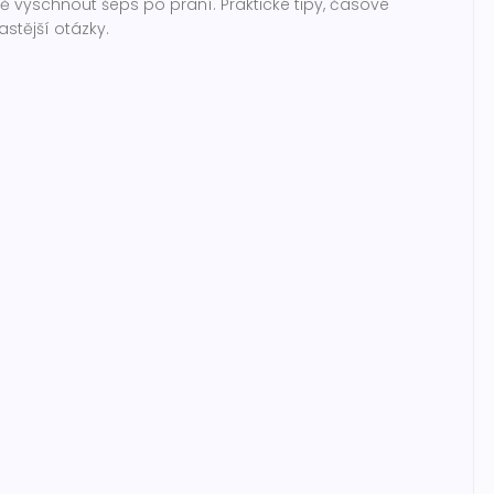
čně vyschnout šeps po praní. Praktické tipy, časové
stější otázky.