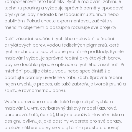
komponentem této techniky. Rychlé malování zahrnuje
techniku pouring a vyžaduje správné poměry epoxidové
pryskyřice, aby nedošlo k nežádoucímu ztuhnutí nebo
bublinám. Pokud chcete experimentovat, začněte s
menším objemem a postupně rozšiřujte své projekty.
Další zásadní součástí rychlého malování je ředění
akrylátových barev
,
vodou ředitelných pigmentů, které
rychle schnou a jsou vhodné pro různé podklady
. Rychlé
malování vyžaduje správné ředění akrylátových barev,
aby se dosáhlo plynulé aplikace a rychlého zaschnutí. Při
míchání použijte čistou vodu nebo speciální媒 ž a
dodržujte poměry uvedené v tabulkách. Správné ředění
nejen urychluje proces, ale také zabraňuje tvorbě pruhů a
zajišťuje rovnoměrnou barvu.
Výběr barevného modelu také hraje roli při rychlém
malování.
CMYK
,
čtyřbarevný tiskový model (azurová,
purpurová, žlutá, černá), který se používá hlavně v tisku a
designu
ovlivňuje, jaké odstíny vyberete pro své obrazy,
protože některé barvy se v digitálním prostoru chovají