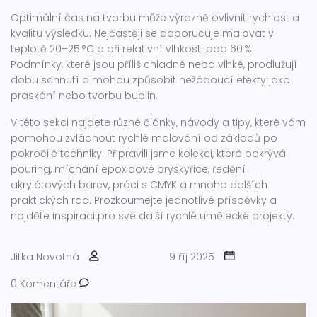
Optimální čas na tvorbu může výrazně ovlivnit rychlost a
kvalitu výsledku. Nejčastěji se doporučuje malovat v
teplotě 20–25 °C a při relativní vlhkosti pod 60 %.
Podmínky, které jsou příliš chladné nebo vlhké, prodlužují
dobu schnutí a mohou způsobit nežádoucí efekty jako
praskání nebo tvorbu bublin.
V této sekci najdete různé články, návody a tipy, které vám
pomohou zvládnout rychlé malování od základů po
pokročilé techniky. Připravili jsme kolekci, která pokrývá
pouring, míchání epoxidové pryskyřice, ředění
akrylátových barev, práci s CMYK a mnoho dalších
praktických rad. Prozkoumejte jednotlivé příspěvky a
najděte inspiraci pro své další rychlé umělecké projekty.
Jitka Novotná
9 říj 2025
0 Komentáře