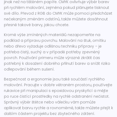
jinak než na tištěném papíře. CMYK ovlivňuje výběr barev
při rychlém malování, zejména pokud plánujete tisknout
své dílo. Převod z RGB do CMYK může pomoci předcházet
nečekaným změnám odstínů, takže můžete dosáhnout
přesně takové barvy, jakou chcete.
Kromě výše zmíněných materiálů nezapomeňte na
podklad a přípravu povrchu. Malování na štuk, omítku
nebo dřevo vyžaduje odlišnou techniku přípravy – je
potřeba čistý, suchý a v případě potřeby zpevněný
povrch. Používání primeru může výrazně zkrátit čas
potřebný k dosažení dobrého přilnutí barev a snížit riziko
odlepování během sušení.
Bezpečnost a ergonomie jsou také součástí rychlého
malování. Pracujte v dobře větraném prostoru, používejte
rukavice při manipulaci s epoxidovou pryskyřicí a mějte
po ruce čistící prostředky na rychlé odstranění nečistot.
Správný výběr štětce nebo válečku vám pomůže
aplikovat barvu rychle a rovnoměrně, takže můžete přejít k
dalším částem projektu bez zbytečného zdržení.