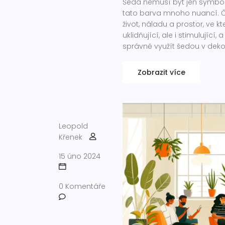
Šedá nemusí být jen symbo
tato barva mnoho nuancí. Čl
život, náladu a prostor, ve 
uklidňující, ale i stimulující
správně využít šedou v deko
použitím šedé.
Zobrazit více
Leopold
Křenek
15 úno 2024
0 Komentáře