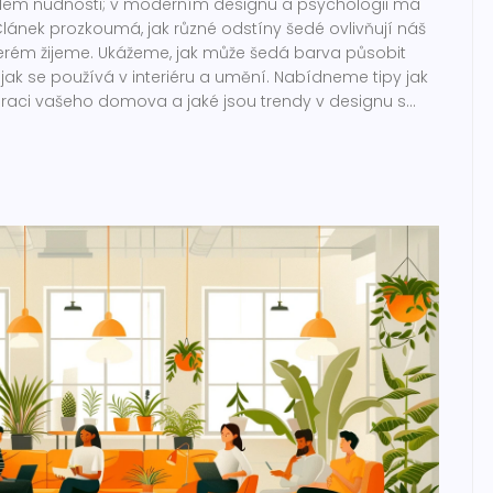
lem nudnosti; v moderním designu a psychologii má
ánek prozkoumá, jak různé odstíny šedé ovlivňují náš
kterém žijeme. Ukážeme, jak může šedá barva působit
, a jak se používá v interiéru a umění. Nabídneme tipy jak
raci vašeho domova a jaké jsou trendy v designu s