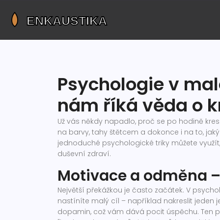
Psychologie v mal
nám říká věda o kr
Už vás někdy napadlo, proč se po hodině kresb
na barvy, tahy štětcem a dokonce i na to, ja
jednoduché psychologické triky můžete využít,
duševní zdraví.
Motivace a odměna – 
Největší překážkou je často začátek. V psycho
nastíníte malý cíl – například nakreslit jede
dopamin, což vám dává pocit úspěchu. Ten po