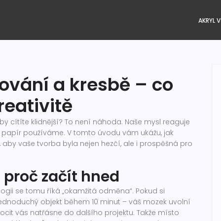
AKRYL V
ování a kresbě – co
eativitě
y cítíte klidnější? To není náhoda. Naše mysl reaguje
ký papír používáme. V tomto úvodu vám ukážu, jak
 aby vaše tvorba byla nejen hezčí, ale i prospěšná pro
proč začít hned
logii se tomu říká „okamžitá odměna“. Pokud si
n jednoduchý objekt během 10 minut – váš mozek uvolní
cit vás natřásne do dalšího projektu. Takže místo