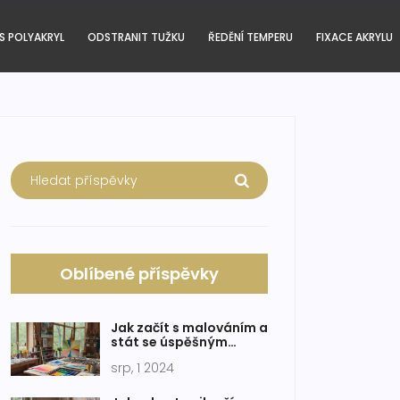
S POLYAKRYL
ODSTRANIT TUŽKU
ŘEDĚNÍ TEMPERU
FIXACE AKRYLU
Oblíbené příspěvky
Jak začít s malováním a
stát se úspěšným
umělcem
srp, 1 2024