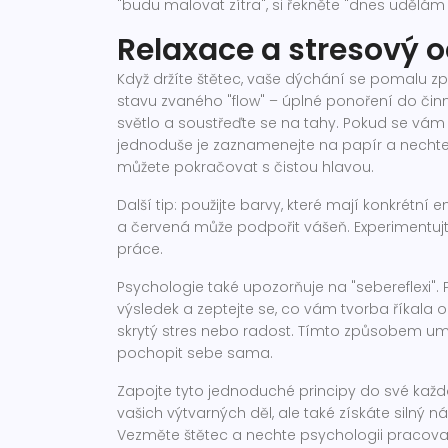
"budu malovat zítra", si řekněte "dnes udělám 
Relaxace a stresový o
Když držíte štětec, vaše dýchání se pomalu zp
stavu zvaného "flow" – úplné ponoření do činn
světlo a soustřeďte se na tahy. Pokud se vám 
jednoduše je zaznamenejte na papír a nechte j
můžete pokračovat s čistou hlavou.
Další tip: použijte barvy, které mají konkrétní
a červená může podpořit vášeň. Experimentujt
práce.
Psychologie také upozorňuje na "sebereflexi". 
výsledek a zeptejte se, co vám tvorba říkala o 
skrytý stres nebo radost. Tímto způsobem um
pochopit sebe sama.
Zapojte tyto jednoduché principy do své každod
vašich výtvarných děl, ale také získáte silný 
Vezměte štětec a nechte psychologii pracovat