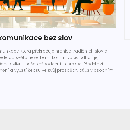
 komunikace bez slov
munikace, která překračuje hranice tradičních slov a
vede do světa neverbální komunikace, odhalí její
šeps ovlivnit naše každodenní interakce. Představí
umění a využití šepsu ve svůj prospěch, ať už v osobním