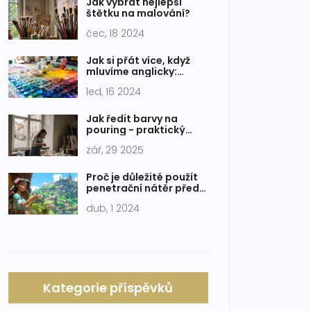
Jak vybrat nejlepší
štětku na malování?
čec, 18 2024
Jak si přát více, když
mluvíme anglicky:
Zlepšete své jazykové
led, 16 2024
dovednosti
Jak ředit barvy na
pouring - praktický
průvodce
zář, 29 2025
Proč je důležité použít
penetrační nátěr před
malováním?
dub, 1 2024
Kategorie příspěvků