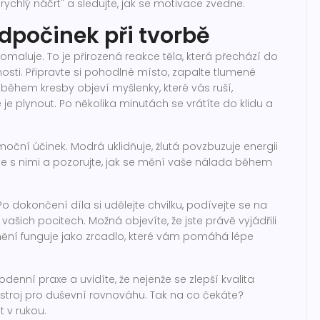
rychlý náčrt" a sledujte, jak se motivace zvedne.
dpočinek při tvorbě
omaluje. To je přirozená reakce těla, která přechází do
osti. Připravte si pohodlné místo, zapalte tlumené
během kresby objeví myšlenky, které vás ruší,
e plynout. Po několika minutách se vrátíte do klidu a
 emoční účinek. Modrá uklidňuje, žlutá povzbuzuje energii
e s nimi a pozorujte, jak se mění vaše nálada během
Po dokončení díla si udělejte chvilku, podívejte se na
vašich pocitech. Možná objevíte, že jste právě vyjádřili
ění funguje jako zrcadlo, které vám pomáhá lépe
enní praxe a uvidíte, že nejenže se zlepší kvalita
nástroj pro duševní rovnováhu. Tak na co čekáte?
 v rukou.