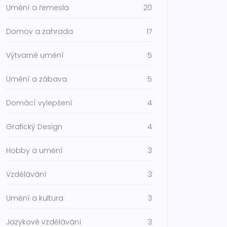
Umění a řemesla
20
Domov a zahrada
17
Výtvarné umění
5
Umění a zábava
5
Domácí vylepšení
4
Grafický Design
4
Hobby a umění
3
Vzdělávání
3
Umění a kultura
3
Jazykové vzdělávání
3