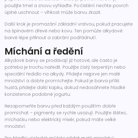
použijte tmel a znovu vyhlaďte. Po čistění nechte povrch
úplně uschnout – vlhkost může barvu zkazit.
Další krok je promazání základní vrstvou, pokud pracujete
na špinavém dřevě nebo kovu. Ten pomůže alkydové
barvě lépe přilnout a zabrání podřádnutí.
Míchání a ředění
Alkydové barvy se prodávají již hotové, ale často je
potřeba je trochu naředit. Použijte čistý terpentýn nebo
speciální ředidlo na alkydy. Přidejte nejprve jen malé
množství a dobře promíchejte. Pokud je barva příliš
hustá, přidejte další kapku, dokud nedosáhnete hladké
konzistence podobné jogurtu.
Nezapomeňte barvu před každým použitím dobře
promíchat – pigmenty se rychle usazují. Použijte štětec,
míchačku nebo elektrický mixér, pokud máte velké
množství.