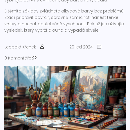
vybírejte barvy s UV filtrem, aby barva nevybledla.
S těmito základy zvládnete alkydové barvy bez problémů.
Stačí připravit povrch, správně zamíchat, nanést tenké
vrstvy a nechat dostatečně vyschnout. Pak už jen užívejte
výsledek, který vydrží dlouho a vypadá skvěle.
Leopold Křenek
29 led 2024
0 Komentáře