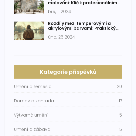
malování: Klíč k profesionálnímu
vzhledu
bře, 11 2024
Rozdíly mezi temperovými a
akrylovými barvami: Praktický
průvodce pro začínající umělce
úno, 26 2024
Kategorie příspěvků
Umění a řemesla
20
Domov a zahrada
17
Výtvarné umění
5
Umění a zábava
5