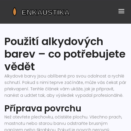
Použití alkydových
barev – co potřebujete
vědět
Alkydové barvy jsou oblíbené pro svou odolnost a rychlé
schnutí. Pokud s nimi teprve začínáte, může vás čekat pár
překvapení. Tenhle článek vám ukáže, jak je připravit,
nanést a udržet tak, aby výsledek vypadal profesionálně.
Příprava povrchu
Než otevřete plechovku, očistěte plochu. Všechno prach,
mastnotu nebo starou barvu odstraňte brusným
papírem nebo škrabkou. Pokud je povrch nerovný,