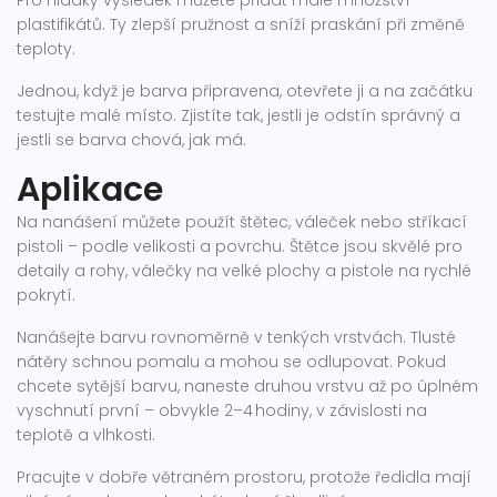
Pro hladký výsledek můžete přidat malé množství
plastifikátů. Ty zlepší pružnost a sníží praskání při změně
teploty.
Jednou, když je barva připravena, otevřete ji a na začátku
testujte malé místo. Zjistíte tak, jestli je odstín správný a
jestli se barva chová, jak má.
Aplikace
Na nanášení můžete použít štětec, váleček nebo stříkací
pistoli – podle velikosti a povrchu. Štětce jsou skvělé pro
detaily a rohy, válečky na velké plochy a pistole na rychlé
pokrytí.
Nanášejte barvu rovnoměrně v tenkých vrstvách. Tlusté
nátěry schnou pomalu a mohou se odlupovat. Pokud
chcete sytější barvu, naneste druhou vrstvu až po úplném
vyschnutí první – obvykle 2–4 hodiny, v závislosti na
teplotě a vlhkosti.
Pracujte v dobře větraném prostoru, protože ředidla mají