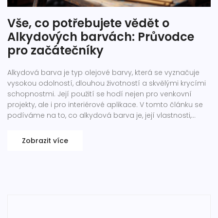
Vše, co potřebujete vědět o
Alkydových barvách: Průvodce
pro začátečníky
Alkydová barva je typ olejové barvy, která se vyznačuje
vysokou odolností, dlouhou životností a skvělými krycími
schopnostmi. Její použití se hodí nejen pro venkovní
projekty, ale i pro interiérové aplikace. V tomto článku se
podíváme na to, co alkydová barva je, její vlastnosti,
výhody, potenciální nevýhody a nejlepší tipy pro práci s
tímto typem barvy. Připravte se objevit, proč je alkydová
Zobrazit více
barva oblíbenou volbou profesionálů i kutilů.