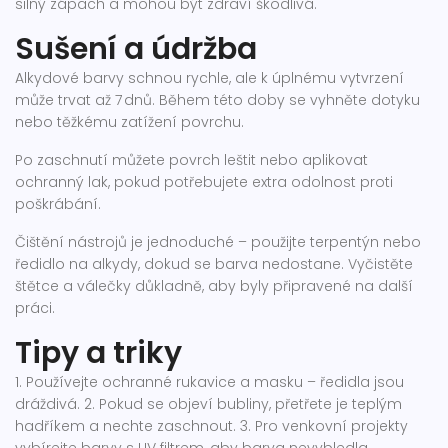
silný zápach a mohou být zdraví škodlivá.
Sušení a údržba
Alkydové barvy schnou rychle, ale k úplnému vytvrzení
může trvat až 7 dnů. Během této doby se vyhněte dotyku
nebo těžkému zatížení povrchu.
Po zaschnutí můžete povrch leštit nebo aplikovat
ochranný lak, pokud potřebujete extra odolnost proti
poškrábání.
Čištění nástrojů je jednoduché – použijte terpentýn nebo
ředidlo na alkydy, dokud se barva nedostane. Vyčistěte
štětce a válečky důkladně, aby byly připravené na další
práci.
Tipy a triky
1. Používejte ochranné rukavice a masku – ředidla jsou
dráždivá. 2. Pokud se objeví bubliny, přetřete je teplým
hadříkem a nechte zaschnout. 3. Pro venkovní projekty