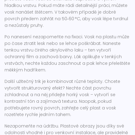
hladkou vrstvu. Pokud máte rádi detailnější práci, můžete
vosk nanášet štětcem. V takovém případě je dobré
povrch předem zahřát na 50‑60 °C, aby vosk lépe tvrdnul
a nezůstaly pruhy.
Po nanesení nezapomeňte na fixaci. Vosk na plastu může
po čase ztratit lesk nebo se lehce poškrábat. Naneste
tenkou vrstvu čirého akrylového laku – ten vytvoří
ochranný film a zachová barvy. Lák aplikujte v tenkých
vrstvách, nechte každou zaschnout a pak lehce přeleštěte
měkkým hadříkem.
Další užitečný trik je kombinovat různé teploty. Chcete
vytvořit strukturovaný efekt? Nechte část povrchu
zchladnout a na něj přidejte horký vosk – vytvoří se
kontrastní tón a zajímavá textura. Naopak, pokud
potřebujete rovný povrch, zahřejte celý plast a vosk
rozetřete rychle jedním tahem.
Nezapomeňte na údržbu. Plastové obrazy jsou díky své
odolnosti vhodné i pro venkovní instalace, ale pravidelně