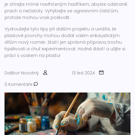
je otírejte mírně navlhčeným hadříkem, abyste odstranili
prach a nečistoty. Vyhýbejte se agresivním čističům,
protože mohou vosk poškodit.
Vyzkoušejte tyto tipy při dalším projektu a uvidíte, že
plastové povrchy mohou dodat vašim enkaustickým
dílům nový rozměr. Stačí jen správná příprava, trochu
trpělivosti a chuť experimentovat. Hodně štěstí a užijte si
práci s voskem na plastu!
Dalibor Novotný
13 led 2024
0 Komentáře