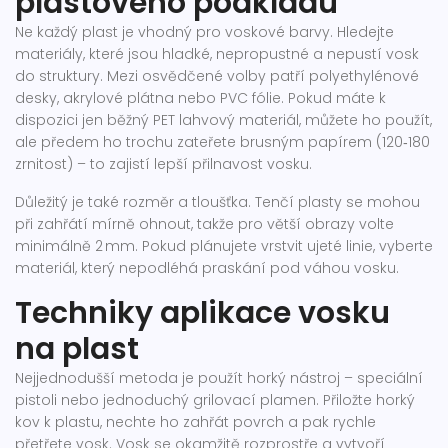
plastového podkladu
Ne každý plast je vhodný pro voskové barvy. Hledejte
materiály, které jsou hladké, nepropustné a nepustí vosk
do struktury. Mezi osvědčené volby patří polyethylénové
desky, akrylové plátna nebo PVC fólie. Pokud máte k
dispozici jen běžný PET lahvový materiál, můžete ho použít,
ale předem ho trochu zateřete brusným papírem (120‑180
zrnitost) – to zajistí lepší přilnavost vosku.
Důležitý je také rozměr a tloušťka. Tenčí plasty se mohou
při zahřátí mírně ohnout, takže pro větší obrazy volte
minimálně 2 mm. Pokud plánujete vrstvit ujeté linie, vyberte
materiál, který nepodléhá praskání pod váhou vosku.
Techniky aplikace vosku
na plast
Nejjednodušší metoda je použít horký nástroj – speciální
pistoli nebo jednoduchý grilovací plamen. Přiložte horký
kov k plastu, nechte ho zahřát povrch a pak rychle
přetřete vosk. Vosk se okamžitě rozprostře a vytvoří