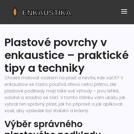
Plastové povrchy v
enkaustice – praktické
tipy a techniky
Chcete malovat voskem na plast a nevíte, kde začít? V
enkaustice se často používá dřevo nebo plátno, ale
plastové podklady mají také své výhody – jsou lehké,
odolné a snadno se čistí. V tomto článku vám ukážu, jak
vybrat ten správný plast, jak ho připravit a jak aplikovat
vosk, aby výsledek byl stabilní a krásný.
Výběr správného