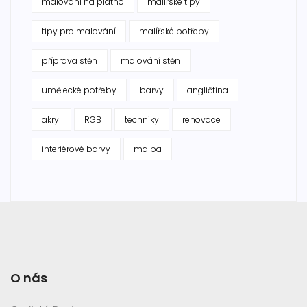
malování na plátno
malířské tipy
tipy pro malování
malířské potřeby
příprava stěn
malování stěn
umělecké potřeby
barvy
angličtina
akryl
RGB
techniky
renovace
interiérové barvy
malba
O nás