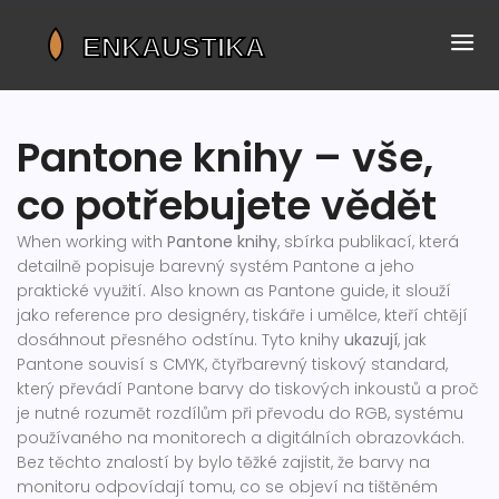
Pantone knihy – vše,
co potřebujete vědět
When working with
Pantone knihy
,
sbírka publikací, která
detailně popisuje barevný systém Pantone a jeho
praktické využití
. Also known as
Pantone guide
, it
slouží
jako reference pro designéry, tiskáře i umělce, kteří chtějí
dosáhnout přesného odstínu
.
Tyto knihy
ukazují
, jak
Pantone souvisí s
CMYK
,
čtyřbarevný tiskový standard,
který převádí Pantone barvy do tiskových inkoustů
a proč
je nutné rozumět rozdílům při převodu do
RGB
,
systému
používaného na monitorech a digitálních obrazovkách
.
Bez těchto znalostí by bylo těžké zajistit, že barvy na
monitoru odpovídají tomu, co se objeví na tištěném