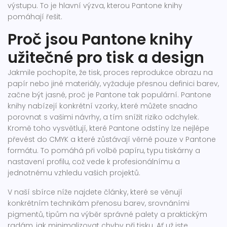
výstupu. To je hlavní výzva, kterou Pantone knihy
pomáhají řešit.
Proč jsou Pantone knihy
užitečné pro tisk a design
Jakmile pochopíte, že
tisk
,
proces reprodukce obrazu na
papír nebo jiné materiály,
vyžaduje přesnou definici barev,
začne být jasné, proč je Pantone tak populární. Pantone
knihy nabízejí konkrétní vzorky, které můžete snadno
porovnat s vašimi návrhy, a tím snížit riziko odchylek.
Kromě toho vysvětlují, které Pantone odstíny lze nejlépe
převést do CMYK a které zůstávají věrné pouze v Pantone
formátu. To pomáhá při volbě papíru, typu tiskárny a
nastavení profilu, což vede k profesionálnímu a
jednotnému vzhledu vašich projektů.
V naší sbírce níže najdete články, které se věnují
konkrétním technikám přenosu barev, srovnáními
pigmentů, tipům na výběr správné palety a praktickým
radám, jak minimalizovat chyby při tisku. Ať už jste