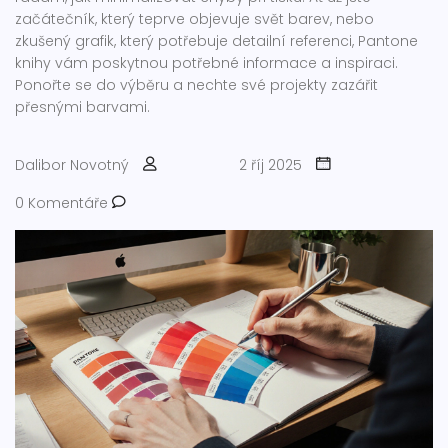
začátečník, který teprve objevuje svět barev, nebo
zkušený grafik, který potřebuje detailní referenci, Pantone
knihy vám poskytnou potřebné informace a inspiraci.
Ponořte se do výběru a nechte své projekty zazářit
přesnými barvami.
Dalibor Novotný
2 říj 2025
0 Komentáře