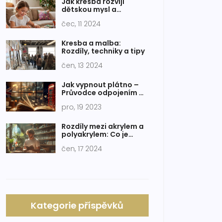
Jak kresba rozvíjí
dětskou mysl a
kreativitu
čec, 11 2024
Kresba a malba:
Rozdíly, techniky a tipy
čen, 13 2024
Jak vypnout plátno –
Průvodce odpojením a
údržbou projekčního
pro, 19 2023
plátna
Rozdíly mezi akrylem a
polyakrylem: Co je
potřeba vědět
čen, 17 2024
Kategorie příspěvků