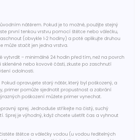
původním nátěrem. Pokud je to možné, použijte stejný
neste první tenkou vrstvu pomocí štětce nebo válečku,
schnout (obvykle 1‑2 hodiny) a poté aplikujte druhou
e může stačit jen jedna vrstva.
vytvrdit – minimálně 24 hodin před tím, než na povrch
i skleněné nebo kovové části, zkuste po zaschnutí
šení odolnosti.
er. Pokud opravujete starý nátěr, který byl poškozený, a
, primer pomůže sjednotit propustnost a zabrání
 výrazných poškození můžete primer vynechat.
ravný sprej. Jednoduše stříkejte na čistý, suchý
 Sprej je výhodný, když chcete ušetřit čas a vyhnout
istěte štětce a válečky vodou (u vodou ředitelných