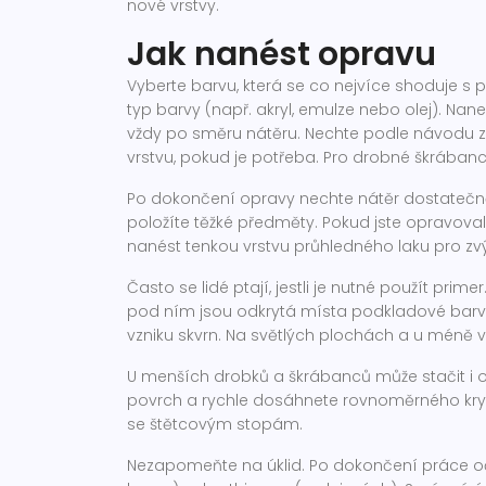
nové vrstvy.
Jak nanést opravu
Vyberte barvu, která se co nejvíce shoduje s 
typ barvy (např. akryl, emulze nebo olej). Na
vždy po směru nátěru. Nechte podle návodu za
vrstvu, pokud je potřeba. Pro drobné škrábanc
Po dokončení opravy nechte nátěr dostatečně 
položíte těžké předměty. Pokud jste opravoval
nanést tenkou vrstvu průhledného laku pro zvý
Často se lidé ptají, jestli je nutné použít prim
pod ním jsou odkrytá místa podkladové barvy
vzniku skvrn. Na světlých plochách a u méně
U menších drobků a škrábanců může stačit i op
povrch a rychle dosáhnete rovnoměrného krytí.
se štětcovým stopám.
Nezapomeňte na úklid. Po dokončení práce oč