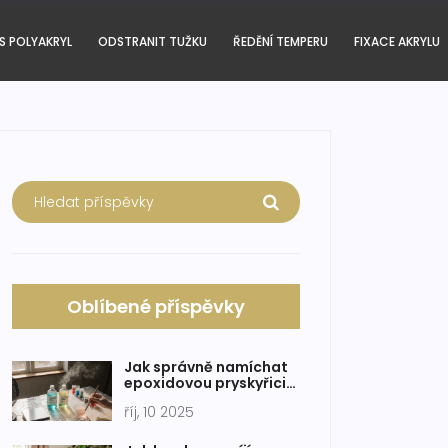
S POLYAKRYL
ODSTRANIT TUŽKU
ŘEDĚNÍ TEMPERU
FIXACE AKRYLU
Oblíbené příspěvky
Jak správně namíchat
epoxidovou pryskyřici
pro pouring
říj, 10 2025