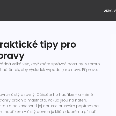
AKRYL V
aktické tipy pro
opravy
žádná velká věc, když znáte správné postupy. V tomto
t nátěr tak, aby výsledek vypadal jako nový. Připravte si
vrch čistý a rovný. Očistěte ho hadříkem a mírně
anily prach a mastnota. Pokud jsou na nátěru
motou a po zaschnutí jej obruste brusným papírem na
m hadříkem – čistý povrch je klíč k dobrému přilnutí