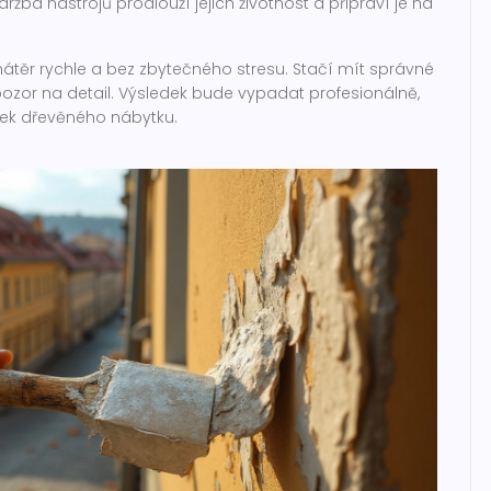
ržba nástrojů prodlouží jejich životnost a připraví je na
těr rychle a bez zbytečného stresu. Stačí mít správné
ozor na detail. Výsledek bude vypadat profesionálně,
sek dřevěného nábytku.