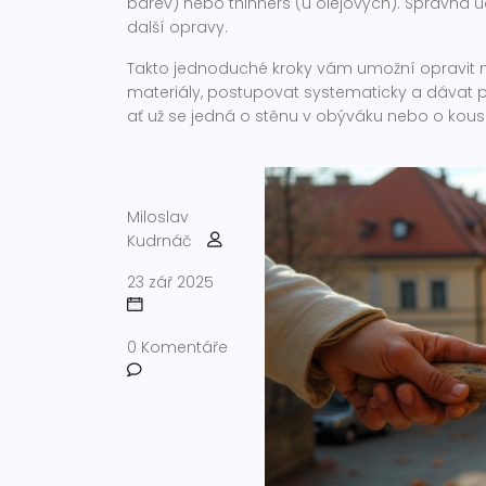
barev) nebo thinners (u olejových). Správná úd
další opravy.
Takto jednoduché kroky vám umožní opravit ná
materiály, postupovat systematicky a dávat p
ať už se jedná o stěnu v obýváku nebo o kou
Miloslav
Kudrnáč
23 zář 2025
0 Komentáře