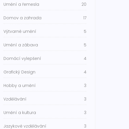
Umění a řemesla
20
Domov a zahrada
17
Výtvarné umění
5
Umění a zábava
5
Domácí vylepšení
4
Grafický Design
4
Hobby a umění
3
Vzdělávání
3
Umění a kultura
3
Jazykové vzdělávání
3