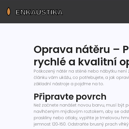
Oprava nátěru – Pr
rychlé a kvalitní 
Poškozený nátěr na stěně nebo nábytku není 
článku vám ukážu, co potřebujete, a jak opravi
základní nástroje a pojďme na to.
Připravte povrch
Než začnete nanášet novou barvu, musí být po
navlhčeným mýdlovým roztokem, aby se odstr
praskliny nebo otlaky, vyplňte je tmelovou h
jemnost 120‑150. Odstraňte brusný prach vlhký